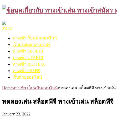
Skip
to
content
Menu
ทางเข้าเว็บพนันออนไลน์
เว็บตรงแจกเครดิตฟรี
ทางเข้า SBOBET
ทางเข้า UFABET
ทางเข้า BETFLIX
ทางเข้า LSM99
เว็บหวยออนไลน์
Home
ทางเข้า เว็บพนันออนไลน์
ทดลองเล่น สล็อตพีจี ทางเข้าเล่น 
ทดลองเล่น สล็อตพีจี ทางเข้าเล่น สล็อตพีจี
January 23, 2022