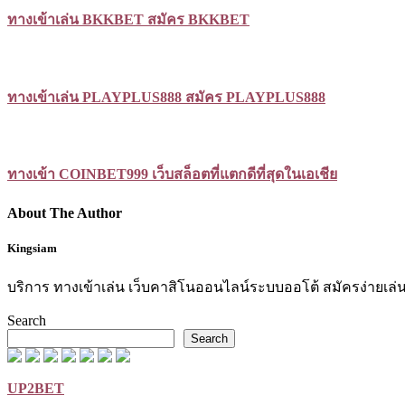
ทางเข้าเล่น BKKBET สมัคร BKKBET
ทางเข้าเล่น PLAYPLUS888 สมัคร PLAYPLUS888
ทางเข้า COINBET999 เว็บสล็อตที่แตกดีที่สุดในเอเชีย
About The Author
Kingsiam
บริการ ทางเข้าเล่น เว็บคาสิโนออนไลน์ระบบออโต้ สมัครง่ายเล่นไ
Search
Search
UP2BET