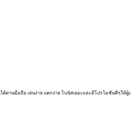
ด้ผ่านมือถือ เล่นง่าย แตกง่าย โบนัสเยอะและมีโปรโมชั่นดีๆให้ผู