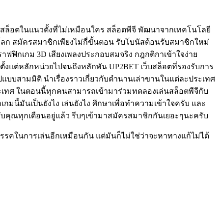
นสล็อตในแนวตั้งที่ไม่เหมือนใคร สล็อตพีจี พัฒนาจากเทคโนโลยี
ก สมัครสมาชิกเพียงไม่กี่ขั้นตอน รับโบนัสต้อนรับสมาชิกใหม่
ราฟฟิกเกม 3D เสียงเพลงประกอบสมจริง กฎกติกาเข้าใจง่าย
ั้งแต่หลักหน่วยไปจนถึงหลักพัน UP2BET เว็บสล็อตที่รองรับการ
์รูปแบบสามมิติ นำเรื่องราวเกี่ยวกับตำนานเล่าขานในแต่ละประเทศ
เทศ ในตอนนี้ทุกคนสามารถเข้ามาร่วมทดลองเล่นสล็อตพีจีกับ
เกมนี้มันเป็นยังไง เล่นยังไง ศึกษาเพื่อทำความเข้าใจครับ และ
กับคุณทุกเดือนอยู่แล้ว รีบๆเข้ามาสมัครสมาชิกกันเยอะๆนะครับ
ปสรรคในการเล่นอีกเหมือนกัน แต่มันก็ไม่ใช่ว่าจะหาทางแก้ไม่ได้