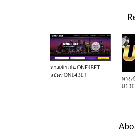
R
ทางเข้าเล่น ONE4BET
สมัคร ONE4BET
ทางเข
U1BE
Abo