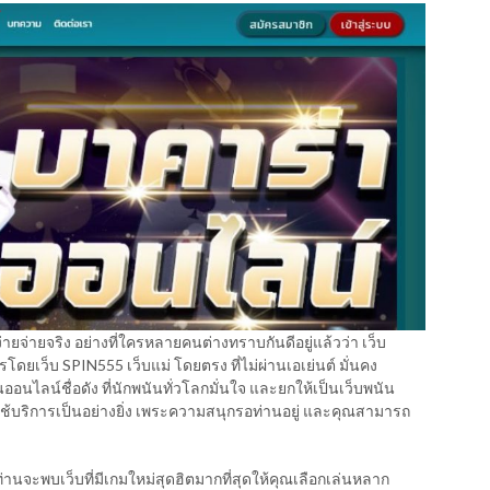
่ายจ่ายจริง อย่างที่ใครหลายคนต่างทราบกันดีอยู่แล้วว่า เว็บ
โดยเว็บ SPIN555 เว็บแม่ โดยตรง ที่ไม่ผ่านเอเย่นต์ มั่นคง
ออนไลน์ชื่อดัง ที่นักพนันทั่วโลกมั่นใจ และยกให้เป็นเว็บพนัน
าใช้บริการเป็นอย่างยิ่ง เพระความสนุกรอท่านอยู่ และคุณสามารถ
่านจะพบเว็บที่มีเกมใหม่สุดฮิตมากที่สุดให้คุณเลือกเล่นหลาก