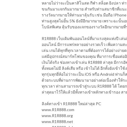
หลายไม่ว่าจะเป็นคาสิโนสด กีฬา สล็อต ยิงปลา ท่
ขนกันมาแจกกันมากมาย สำหรับท่านสมาชิกที่แนะน
รางวัลมากมายให้ท่านมาลุ้นรับ เช่น มือถือ IPhone 
ท่านสูงสุดไม่อั้น 5% ยังมีอีกมากมาย เพราะฉะนั้นอ
โบนัสพิเศษ ลุ้นรับของแจกของรางวัลอีกมากมายที่
R1R888 เว็บเดิมพันออนไลน์ที่มาแรงสุดแห่งปี เล่นด
ออนไลน์ มีการแพร่หลายอย่างรวดเร็ว เพิ่มความสะด
เล่น เกมได้ทุกที่ทุกเวลาตามที่ต้องการได้อย่างง่า
แค่มีอุปกรณ์สมาร์ทโฟนของคุณ ที่มาการเชื่อมต่ออ
เงินได้จริง ช่องทางเข้าเล่น R1R888 ล่าสุด มีการอ
ทั้งหมดไม่มี ลิงค์เสีย หรือ เข้าไม่ได้ อีกทั้งยังเข
ทุกรุ่นทุกยี่ห้อไม่ว่าจะเป็น iOS หรือ Android ท่าน
ด้วยระบบที่ผ่านการพัฒนามาอย่างต่อเนื่องทำให้ระบ
ทุกเวลา ท่านสามารถเข้าสู่ระบบ R1R888 ได้ โดยกดที่
ล่าสุดมาไว้ให้แล้วมีทั้งทางเข้าหลักทางเข้ารอง ส
ลิงค์ทางเข้า R1R888 ใหม่ล่าสุด PC
www.R1R888.com
www.R1R888.org
www.R1R888.net