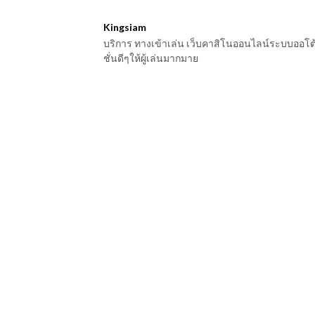
Kingsiam
บริการ ทางเข้าเล่น เว็บคาสิโนออนไลน์ระบบออโต้ 
ชั่นดีๆให้ผู้เล่นมากมาย