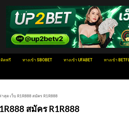
ดิตฟรี
ทางเข้า SBOBET
ทางเข้า UFABET
ทางเข้า BETF
ล่าสุด เว็บ R1R888 สมัคร R1R888
บ R1R888 สมัคร R1R888