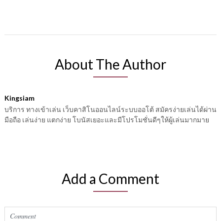
About The Author
Kingsiam
บริการ ทางเข้าเล่น เว็บคาสิโนออนไลน์ระบบออโต้ สมัครง่ายเล่นได้ผ่าน
มือถือ เล่นง่าย แตกง่าย โบนัสเยอะและมีโปรโมชั่นดีๆให้ผู้เล่นมากมาย
Add a Comment