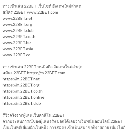
ทางเข้าเล่น 22BET เว็บไซต์ อัพเดทใหม่ล่าสุด
สมัคร 22BET www.22BET.com
www.22BET.net
www.22BET.org
www.22BET.club
www.22BET.co.th
www.22BET.biz
www.22BET.asia
www.22BET.co
ทางเข้าเล่น 22BET บนมือถือ อัพเดทใหม่ล่าสุด
สมัคร 22BET https://m.22BET.com
https://m.22BET.net
https://m.22BET.org
https://m.22BET.co.th
https://m.22BET.online
https://m.22BET.club
รีวิวจริงจากผู้เล่นเว็บคาสิโน 22BET
จากประสบการณ์ของผู้เล่นจริง บอกได้เลยว่าเว็บพนันออนไลน์ 22BET
เป็นเว็บที่ดีเยี่ยมอีกเว็บหนึ่ง การสมัครเข้าเป็นสมาชิกก็ง่ายดาย เพียงไม่กี่