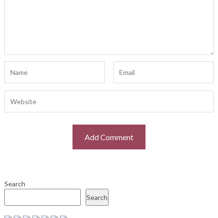
Search
Search