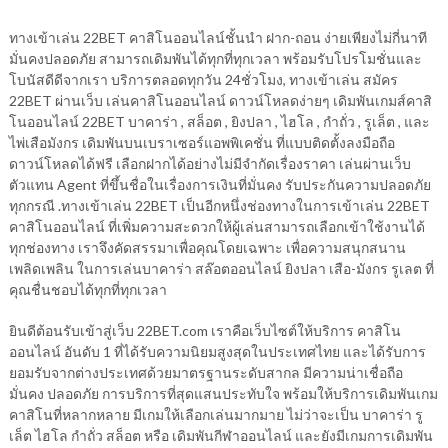
ทางเข้าเล่น 22BET คาสิโนออนไลน์ชั้นนำ ฝาก-ถอน ง่ายเพียงไม่กี่นาที
มั่นคงปลอดภัย สามารถเดิมพันได้ทุกที่ทุกเวลา พร้อมรับโปรโมชั่นและ
โบนัสดีดีจากเรา บริการตลอดทุกวัน 24ชั่วโมง, ทางเข้าเล่น สมัคร
22BET ผ่านเว็บ เล่นคาสิโนออนไลน์ ดาวน์โหลดง่ายๆ เดิมพันเกมส์คาสิ
โนออนไลน์ 22BET บาคาร่า , สล็อต , ยิงปลา , ไฮโล , กำถั่ว , รูเล็ต , และ
ไพ่เสือมังกร เดิมพันบนเบราเซอร์แอพพิเคชั่น ที่แบบติดตั้งลงมือถือ
ดาวน์โหลดได้ฟรี เลือกฝากได้อย่างไม่มีจำกัดเรื่องราคา เล่นผ่านเว็บ
ตัวแทน Agent ที่ขึ้นชื่อในเรื่องการเงินที่มั่นคง รับประกันความปลอดภัย
ทุกกรณี .ทางเข้าเล่น 22BET เป็นอีกหนึ่งช่องทางในการเข้าเล่น 22BET
คาสิโนออนไลน์ ที่เพิ่มความสะดวกให้ผู้เล่นสามารถเลือกเข้าใช้งานได้
ทุกช่องทาง เราจึงคัดสรรมาเพื่อคุณโดยเฉพาะ เพื่อความสนุกสนาน
เพลิดเพลิน ในการเล่นบาคาร่า สล๊อตออนไลน์ ยิงปลา เสือ-มังกร รูเลต ที่
คุณชื่นชอบได้ทุกที่ทุกเวลา
ยินดีต้อนรับเข้าสู่เว็บ 22BET.com เราคือเว็บไซต์ให้บริการ คาสิโน
ออนไลน์ อันดับ 1 ที่ได้รับความนิยมสูงสุดในประเทศไทย และได้รับการ
ยอมรับจากต่างประเทศด้วยมาตรฐานระดับสากล มีความน่าเชื่อถือ
มั่นคง ปลอดภัย การบริการที่สุดแสนประทับใจ พร้อมให้บริการเดิมพันเกม
คาสิโนที่หลากหลาย มีเกมให้เลือกเล่นมากมาย ไม่ว่าจะเป็น บาคาร่า รู
เล็ต ไฮโล กำถั่ว สล็อต หรือ เดิมพันกีฬาออนไลน์ และยังมีเกมการเดิมพัน