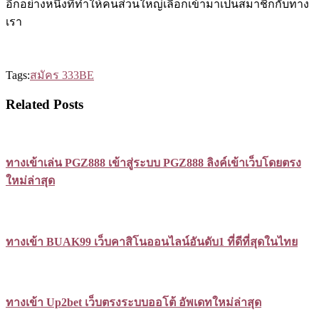
อีกอย่างหนึ่งที่ทำให้คนส่วนใหญ่เลือกเข้ามาเป็นสมาชิกกับทาง
เรา
Tags:
สมัคร 333BE
Related Posts
ทางเข้าเล่น PGZ888 เข้าสู่ระบบ PGZ888 ลิงค์เข้าเว็บโดยตรง
ใหม่ล่าสุด
ทางเข้า BUAK99 เว็บคาสิโนออนไลน์อันดับ1 ที่ดีที่สุดในไทย
ทางเข้า Up2bet เว็บตรงระบบออโต้ อัพเดทใหม่ล่าสุด