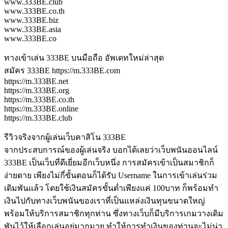
www.333BE.club
www.333BE.co.th
www.333BE.biz
www.333BE.asia
www.333BE.co
ทางเข้าเล่น 333BE บนมือถือ อัพเดทใหม่ล่าสุด
สมัคร 333BE https://m.333BE.com
https://m.333BE.net
https://m.333BE.org
https://m.333BE.co.th
https://m.333BE.online
https://m.333BE.club
รีวิวจริงจากผู้เล่นเว็บคาสิโน 333BE
จากประสบการณ์ของผู้เล่นจริง บอกได้เลยว่าเว็บพนันออนไลน์
333BE เป็นเว็บที่ดีเยี่ยมอีกเว็บหนึ่ง การสมัครเข้าเป็นสมาชิกก็
ง่ายดาย เพียงไม่กี่ขั้นตอนก็ได้รับ Username ในการเข้าเล่นร่วม
เดิมพันแล้ว โดยใช้เงินสมัครขั้นต่ำเพียงแค่ 100บาท ก็พร้อมทำ
เงินไปกับทางเว็บพนันของเราที่เป็นแหล่งเงินทุนขนาดใหญ่
พร้อมให้บริการสมาชิกทุกท่าน ซึ่งทางเว็บก็มีบริการเกมวางเดิม
พันไว้ให้เลือกเล่นอยู่มากมาย ทำให้การทำเงินของท่านจะไม่น่า