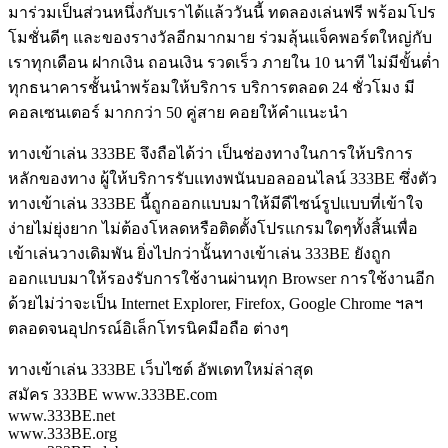
มาร่วมเป็นส่วนหนึ่งกับเราได้แล้ววันนี้ ทดลองเล่นฟรี พร้อมโปร
โมชั่นดีๆ และของรางวัลอีกมากมาย ร่วมลุ้นแจ็คพอร์ตใหญ่กับ
เราทุกเดือน ฝากเงิน ถอนเงิน รวดเร็ว ภายใน 10 นาที ไม่มีขั้นต่ำ
ทุกธนาคารชั้นนำพร้อมให้บริการ บริการตลอด 24 ชั่วโมง มี
คอลเซนเตอร์ มากกว่า 50 คู่สาย คอยให้คำแนะนำ
ทางเข้าเล่น 333BE จึงถือได้ว่า เป็นช่องทางในการให้บริการ
หลักของทาง ผู้ให้บริการรับแทงพนันบอลออนไลน์ 333BE ซึ่งตัว
ทางเข้าเล่น 333BE นี้ถูกออกแบบมาให้มีดีไซน์รูปแบบที่เข้าใจ
ง่ายไม่ยุ่งยาก ไม่ต้องโหลดหรือติดตั้งโปรแกรมใดๆทั้งสิ้นเพื่อ
เข้าเล่นวางเดิมพัน ยิ่งไปกว่านั้นทางเข้าเล่น 333BE ยังถูก
ออกแบบมาให้รองรับการใช้งานผ่านทุก Browser การใช้งานอีก
ด้วยไม่ว่าจะเป็น Internet Explorer, Firefox, Google Chrome ฯลฯ
ตลอดจนอุปกรณ์อิเล็กโทรนิคมือถือ ต่างๆ
ทางเข้าเล่น 333BE เว็บไซต์ อัพเดทใหม่ล่าสุด
สมัคร 333BE www.333BE.com
www.333BE.net
www.333BE.org