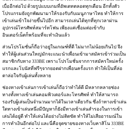
เบื่ออีกต่อไป ด้วยรูปแบบเกมที่อัพเดทตลอดทุกเดือน อีกทั้งตัว
โปรแกรมยังถูกพัฒนามาให้รองรับกับเมนูภาษาไทย ทำให้การ
เข้าเล่นเข้าใจง่ายขึ้นไปอีก สามารถเล่นได้ทุกที่ทุกเวลาผ่าน
อุปกรณ์โทรศัพท์สมาร์ทโฟน เพียงแค่เชื่อมต่อเข้ากับ
อินเตอร์เน็ตก็พร้อมที่จะทำเงินแล้ว
ส่วนโปรโมชั่นก็ถือว่าอยู่ในเกณฑ์ที่ดี ไม่มากไม่น้อยเกินไป จึง
ทำให้ผู้เล่นส่วนใหญ่มักจะแนะนำเพื่อนเข้ามาสมัครเข้าร่วมเป็น
สมาชิกกับทาง 333BE เพราะโปรโมชั่นจากการสมัครใหม่ครั้ง
แรกและโบนัสที่ฟรีๆจากยอดฝากเพื่อนครั้งแรก ทำให้เป็นที่ล่อ
ตาล่อใจกับผู้เล่นทั้งหลาย
ช่องทางเข้าเล่นการเข้าเล่นก็ถือว่าทำได้ดี มีหลากหลายช่อง
ทางทั้งทางเข้าเล่นคอมพิวเตอร์และโทรศัพท์ ทำให้สามารถ
รองรับผู้เล่นเป็นจำนวนมากได้ในเวลาเดียวกัน ซึ่งถ้าทางเข้าเล่น
ใดทางเข้าเล่นหนึ่งมีปัญหาก็ยังมีทางเข้าเล่นสำรองในการเข้า
เล่นได้อยู่ดี ทำให้เล่นได้อย่างไม่ติดขัด ทำให้ไม่เสียอารมณ์ใน
การทำเงินอีกต่อไป และนี่คือจุดขายของทางเว็บคาสิโน 333BE