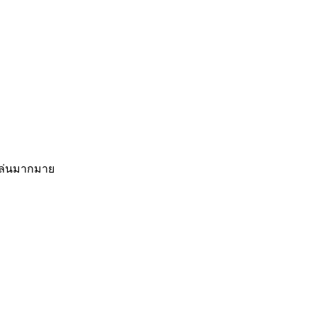
้เล่นมากมาย