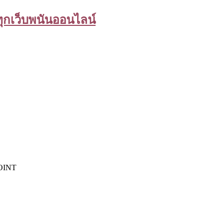
POINT