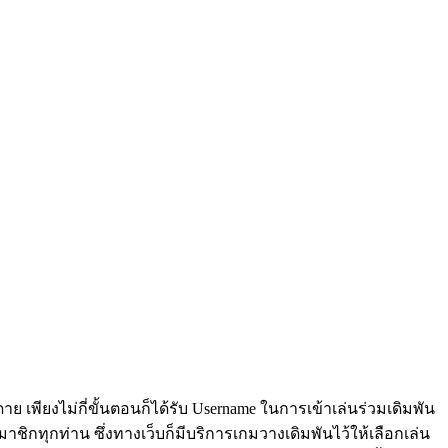
ย เพียงไม่กี่ขั้นตอนก็ได้รับ Username ในการเข้าเล่นร่วมเดิมพัน
ชิกทุกท่าน ซึ่งทางเว็บก็มีบริการเกมวางเดิมพันไว้ให้เลือกเล่น