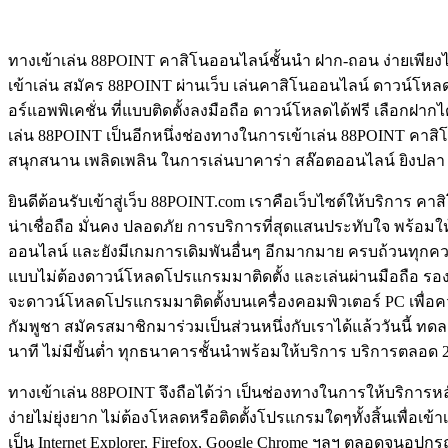
ทางเข้าเล่น 88POINT คาสิโนออนไลน์ชั้นนำ ฝาก-ถอน ง่ายเพียงไม
เข้าเล่น สมัคร 88POINT ผ่านเว็บ เล่นคาสิโนออนไลน์ ดาวน์โหลดง่
อร์แอพพิเคชั่น ที่แบบติดตั้งลงมือถือ ดาวน์โหลดได้ฟรี เลือกฝากได
เล่น 88POINT เป็นอีกหนึ่งช่องทางในการเข้าเล่น 88POINT คาสิโ
สนุกสนาน เพลิดเพลิน ในการเล่นบาคาร่า สล๊อตออนไลน์ ยิงปลา เสื
ยินดีต้อนรับเข้าสู่เว็บ 88POINT.com เราคือเว็บไซต์ให้บริกา
น่าเชื่อถือ มั่นคง ปลอดภัย การบริการที่สุดแสนประทับใจ พร้อมใ
ออนไลน์ และยังมีเกมการเดิมพันอื่นๆ อีกมากมาย ครบถ้วนทุกควา
แบบไม่ต้องดาวน์โหลดโปรแกรมมาติดตั้ง และเล่นผ่านมือถือ รองรับ
จะดาวน์โหลดโปรแกรมมาติดตั้งบนเครื่องคอมพิวเตอร์ PC เพื่
กัมพูชา สมัครสมาชิกมาร่วมเป็นส่วนหนึ่งกับเราได้แล้ววันนี้ ท
นาที ไม่มีขั้นต่ำ ทุกธนาคารชั้นนำพร้อมให้บริการ บริการตลอด 
ทางเข้าเล่น 88POINT จึงถือได้ว่า เป็นช่องทางในการให้บริการห
ง่ายไม่ยุ่งยาก ไม่ต้องโหลดหรือติดตั้งโปรแกรมใดๆทั้งสิ้นเพื่อเ
เป็น Internet Explorer, Firefox, Google Chrome ฯลฯ ตลอดจนอุปกร