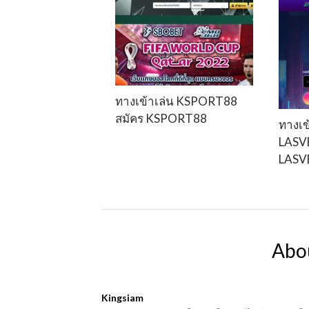
ทางเข้าเล่น KSPORT88
สมัคร KSPORT88
ทางเข
LASV
LASV
Abo
Kingsiam