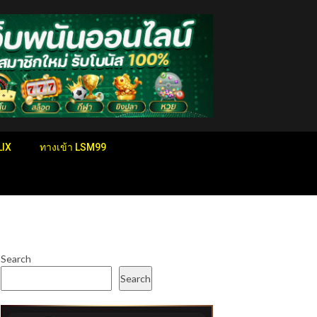
LIX
ทางเข้า LSM99
Search
Search