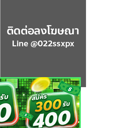
UP2BET