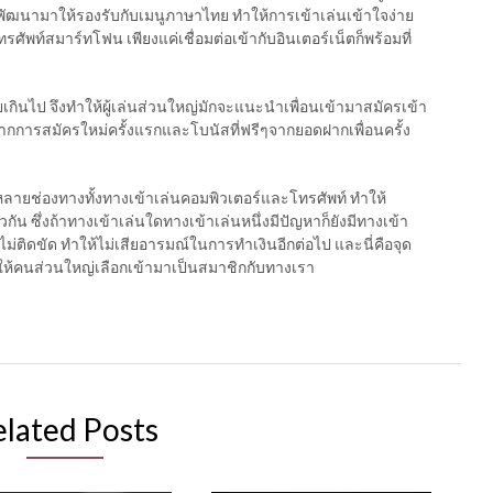
ูกพัฒนามาให้รองรับกับเมนูภาษาไทย ทำให้การเข้าเล่นเข้าใจง่าย
รศัพท์สมาร์ทโฟน เพียงแค่เชื่อมต่อเข้ากับอินเตอร์เน็ตก็พร้อมที่
้อยเกินไป จึงทำให้ผู้เล่นส่วนใหญ่มักจะแนะนำเพื่อนเข้ามาสมัครเข้า
กการสมัครใหม่ครั้งแรกและโบนัสที่ฟรีๆจากยอดฝากเพื่อนครั้ง
กหลายช่องทางทั้งทางเข้าเล่นคอมพิวเตอร์และโทรศัพท์ ทำให้
น ซึ่งถ้าทางเข้าเล่นใดทางเข้าเล่นหนึ่งมีปัญหาก็ยังมีทางเข้า
งไม่ติดขัด ทำให้ไม่เสียอารมณ์ในการทำเงินอีกต่อไป และนี่คือจุด
ให้คนส่วนใหญ่เลือกเข้ามาเป็นสมาชิกกับทางเรา
elated Posts