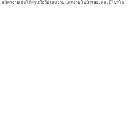
สมัครง่ายเล่นได้ผ่านมือถือ เล่นง่าย แตกง่าย โบนัสเยอะและมีโปรโม