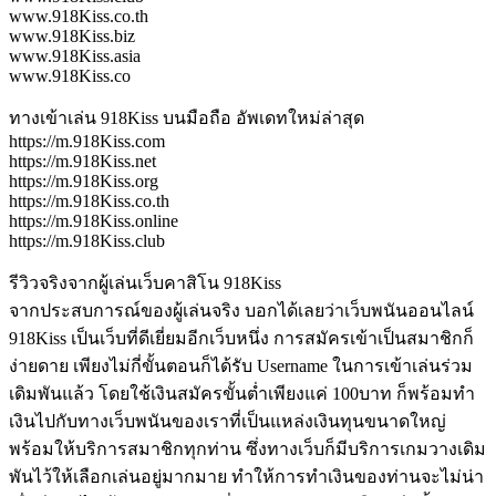
www.918Kiss.co.th
www.918Kiss.biz
www.918Kiss.asia
www.918Kiss.co
ทางเข้าเล่น 918Kiss บนมือถือ อัพเดทใหม่ล่าสุด
https://m.918Kiss.com
https://m.918Kiss.net
https://m.918Kiss.org
https://m.918Kiss.co.th
https://m.918Kiss.online
https://m.918Kiss.club
รีวิวจริงจากผู้เล่นเว็บคาสิโน 918Kiss
จากประสบการณ์ของผู้เล่นจริง บอกได้เลยว่าเว็บพนันออนไลน์
918Kiss เป็นเว็บที่ดีเยี่ยมอีกเว็บหนึ่ง การสมัครเข้าเป็นสมาชิกก็
ง่ายดาย เพียงไม่กี่ขั้นตอนก็ได้รับ Username ในการเข้าเล่นร่วม
เดิมพันแล้ว โดยใช้เงินสมัครขั้นต่ำเพียงแค่ 100บาท ก็พร้อมทำ
เงินไปกับทางเว็บพนันของเราที่เป็นแหล่งเงินทุนขนาดใหญ่
พร้อมให้บริการสมาชิกทุกท่าน ซึ่งทางเว็บก็มีบริการเกมวางเดิม
พันไว้ให้เลือกเล่นอยู่มากมาย ทำให้การทำเงินของท่านจะไม่น่า