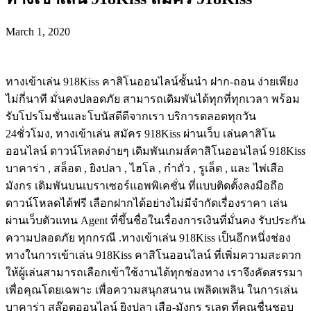
March 1, 2020
ทางเข้าเล่น 918Kiss คาสิโนออนไลน์ชั้นนำ ฝาก-ถอน ง่ายเพียง
ไม่กี่นาที มั่นคงปลอดภัย สามารถเดิมพันได้ทุกที่ทุกเวลา พร้อม
รับโปรโมชั่นและโบนัสดีดีจากเรา บริการตลอดทุกวัน
24ชั่วโมง, ทางเข้าเล่น สมัคร 918Kiss ผ่านเว็บ เล่นคาสิโน
ออนไลน์ ดาวน์โหลดง่ายๆ เดิมพันเกมส์คาสิโนออนไลน์ 918Kiss
บาคาร่า , สล็อต , ยิงปลา , ไฮโล , กำถั่ว , รูเล็ต , และ ไพ่เสือ
มังกร เดิมพันบนเบราเซอร์แอพพิเคชั่น ที่แบบติดตั้งลงมือถือ
ดาวน์โหลดได้ฟรี เลือกฝากได้อย่างไม่มีจำกัดเรื่องราคา เล่น
ผ่านเว็บตัวแทน Agent ที่ขึ้นชื่อในเรื่องการเงินที่มั่นคง รับประกัน
ความปลอดภัย ทุกกรณี .ทางเข้าเล่น 918Kiss เป็นอีกหนึ่งช่อง
ทางในการเข้าเล่น 918Kiss คาสิโนออนไลน์ ที่เพิ่มความสะดวก
ให้ผู้เล่นสามารถเลือกเข้าใช้งานได้ทุกช่องทาง เราจึงคัดสรรมา
เพื่อคุณโดยเฉพาะ เพื่อความสนุกสนาน เพลิดเพลิน ในการเล่น
บาคาร่า สล๊อตออนไลน์ ยิงปลา เสือ-มังกร รูเลต ที่คุณชื่นชอบ