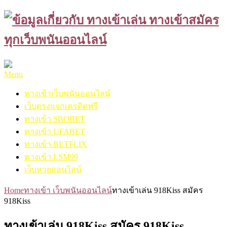
Skip
to
content
Menu
ทางเข้าเว็บพนันออนไลน์
เว็บตรงแจกเครดิตฟรี
ทางเข้า SBOBET
ทางเข้า UFABET
ทางเข้า BETFLIX
ทางเข้า LSM99
เว็บหวยออนไลน์
Home
ทางเข้า เว็บพนันออนไลน์
ทางเข้าเล่น 918Kiss สมัคร
918Kiss
ทางเข้าเล่น 918Kiss สมัคร 918Kiss