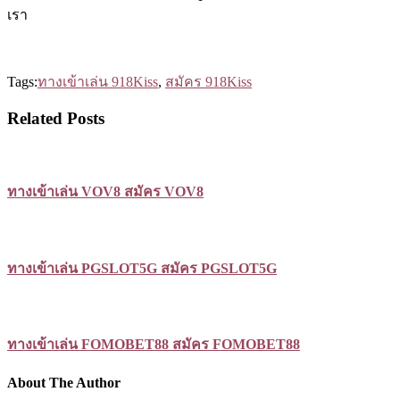
เรา
Tags:
ทางเข้าเล่น 918Kiss
,
สมัคร 918Kiss
Related Posts
ทางเข้าเล่น VOV8 สมัคร VOV8
ทางเข้าเล่น PGSLOT5G สมัคร PGSLOT5G
ทางเข้าเล่น FOMOBET88 สมัคร FOMOBET88
About The Author