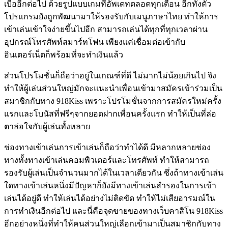
เบื่ออีกต่อไป ด้วยรูปแบบเกมที่อัพเดทตลอดทุกเดือน อีกทั้งตัว
โปรแกรมยังถูกพัฒนามาให้รองรับกับเมนูภาษาไทย ทำให้การ
เข้าเล่นเข้าใจง่ายขึ้นไปอีก สามารถเล่นได้ทุกที่ทุกเวลาผ่าน
อุปกรณ์โทรศัพท์สมาร์ทโฟน เพียงแค่เชื่อมต่อเข้ากับ
อินเตอร์เน็ตก็พร้อมที่จะทำเงินแล้ว
ส่วนโปรโมชั่นก็ถือว่าอยู่ในเกณฑ์ที่ดี ไม่มากไม่น้อยเกินไป จึง
ทำให้ผู้เล่นส่วนใหญ่มักจะแนะนำเพื่อนเข้ามาสมัครเข้าร่วมเป็น
สมาชิกกับทาง 918Kiss เพราะโปรโมชั่นจากการสมัครใหม่ครั้ง
แรกและโบนัสที่ฟรีๆจากยอดฝากเพื่อนครั้งแรก ทำให้เป็นที่ล่อ
ตาล่อใจกับผู้เล่นทั้งหลาย
ช่องทางเข้าเล่นการเข้าเล่นก็ถือว่าทำได้ดี มีหลากหลายช่อง
ทางทั้งทางเข้าเล่นคอมพิวเตอร์และโทรศัพท์ ทำให้สามารถ
รองรับผู้เล่นเป็นจำนวนมากได้ในเวลาเดียวกัน ซึ่งถ้าทางเข้าเล่น
ใดทางเข้าเล่นหนึ่งมีปัญหาก็ยังมีทางเข้าเล่นสำรองในการเข้า
เล่นได้อยู่ดี ทำให้เล่นได้อย่างไม่ติดขัด ทำให้ไม่เสียอารมณ์ใน
การทำเงินอีกต่อไป และนี่คือจุดขายของทางเว็บคาสิโน 918Kiss
อีกอย่างหนึ่งที่ทำให้คนส่วนใหญ่เลือกเข้ามาเป็นสมาชิกกับทาง