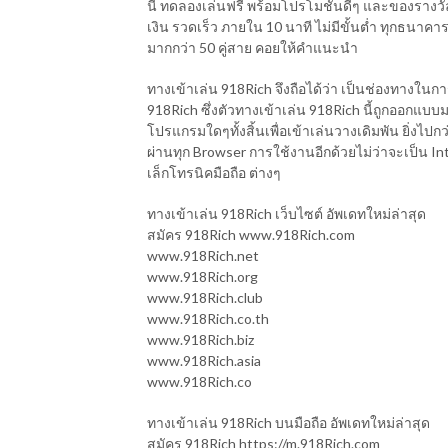
นี้ ทดลองเล่นฟรี พร้อมโปรโมชั่นดีๆ และของรางวั
เงิน รวดเร็ว ภายใน 10 นาที ไม่มีขั้นต่ำ ทุกธนาค
มากกว่า 50 คู่สาย คอยให้คำแนะนำ
ทางเข้าเล่น 918Rich จึงถือได้ว่า เป็นช่องทางใน
918Rich ซึ่งตัวทางเข้าเล่น 918Rich นี้ถูกออกแบบมา
โปรแกรมใดๆทั้งสิ้นเพื่อเข้าเล่นวางเดิมพัน ยิ่งไ
ผ่านทุก Browser การใช้งานอีกด้วยไม่ว่าจะเป็น I
เล็กโทรนิคมือถือ ต่างๆ
ทางเข้าเล่น 918Rich เว็บไซต์ อัพเดทใหม่ล่าสุด
สมัคร 918Rich www.918Rich.com
www.918Rich.net
www.918Rich.org
www.918Rich.club
www.918Rich.co.th
www.918Rich.biz
www.918Rich.asia
www.918Rich.co
ทางเข้าเล่น 918Rich บนมือถือ อัพเดทใหม่ล่าสุด
สมัคร 918Rich https://m.918Rich.com