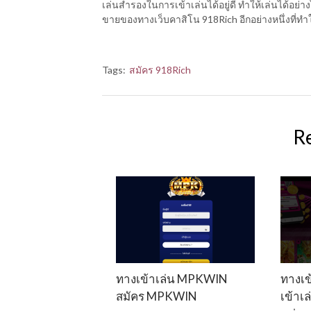
เล่นสำรองในการเข้าเล่นได้อยู่ดี ทำให้เล่นได้อย่า
ขายของทางเว็บคาสิโน 918Rich อีกอย่างหนึ่งที่ท
Tags:
สมัคร 918Rich
R
ทางเข้าเล่น MPKWIN
ทางเข
สมัคร MPKWIN
เข้าเล