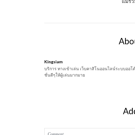
แม่รว
Abo
Kingsiam
บริการ ทางเข้าเล่น เว็บคาสิโนออนไลน์ระบบออโต้ 
ชั่นดีๆให้ผู้เล่นมากมาย
Ad