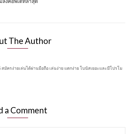
มลิงค์อัพเดทล่าสุด
ut The Author
สมัครง่ายเล่นได้ผ่านมือถือ เล่นง่าย แตกง่าย โบนัสเยอะและมีโปรโม
d a Comment