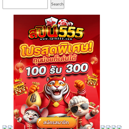
Search