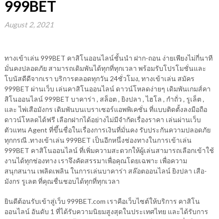
999BET
August 2, 2021
ทางเข้าเล่น 999BET คาสิโนออนไลน์ชั้นนำ ฝาก-ถอน ง่ายเพียงไม่กี่นาที
มั่นคงปลอดภัย สามารถเดิมพันได้ทุกที่ทุกเวลา พร้อมรับโปรโมชั่นและ
โบนัสดีดีจากเรา บริการตลอดทุกวัน 24ชั่วโมง, ทางเข้าเล่น สมัคร
999BET ผ่านเว็บ เล่นคาสิโนออนไลน์ ดาวน์โหลดง่ายๆ เดิมพันเกมส์คา
สิโนออนไลน์ 999BET บาคาร่า , สล็อต , ยิงปลา , ไฮโล , กำถั่ว , รูเล็ต ,
และ ไพ่เสือมังกร เดิมพันบนเบราเซอร์แอพพิเคชั่น ที่แบบติดตั้งลงมือถือ
ดาวน์โหลดได้ฟรี เลือกฝากได้อย่างไม่มีจำกัดเรื่องราคา เล่นผ่านเว็บ
ตัวแทน Agent ที่ขึ้นชื่อในเรื่องการเงินที่มั่นคง รับประกันความปลอดภัย
ทุกกรณี .ทางเข้าเล่น 999BET เป็นอีกหนึ่งช่องทางในการเข้าเล่น
999BET คาสิโนออนไลน์ ที่เพิ่มความสะดวกให้ผู้เล่นสามารถเลือกเข้าใช้
งานได้ทุกช่องทาง เราจึงคัดสรรมาเพื่อคุณโดยเฉพาะ เพื่อความ
สนุกสนาน เพลิดเพลิน ในการเล่นบาคาร่า สล๊อตออนไลน์ ยิงปลา เสือ-
มังกร รูเลต ที่คุณชื่นชอบได้ทุกที่ทุกเวลา
ยินดีต้อนรับเข้าสู่เว็บ 999BET.com เราคือเว็บไซต์ให้บริการ คาสิโน
ออนไลน์ อันดับ 1 ที่ได้รับความนิยมสูงสุดในประเทศไทย และได้รับการ