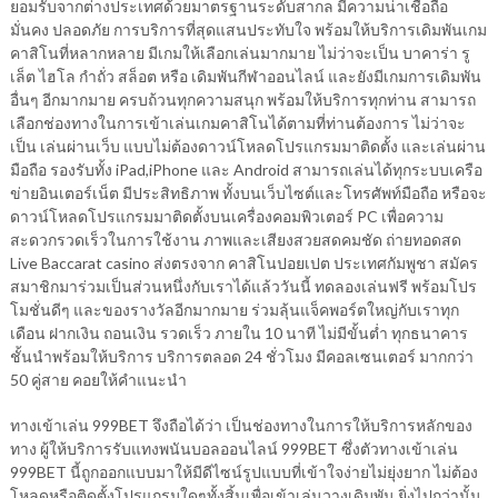
ยอมรับจากต่างประเทศด้วยมาตรฐานระดับสากล มีความน่าเชื่อถือ
มั่นคง ปลอดภัย การบริการที่สุดแสนประทับใจ พร้อมให้บริการเดิมพันเกม
คาสิโนที่หลากหลาย มีเกมให้เลือกเล่นมากมาย ไม่ว่าจะเป็น บาคาร่า รู
เล็ต ไฮโล กำถั่ว สล็อต หรือ เดิมพันกีฬาออนไลน์ และยังมีเกมการเดิมพัน
อื่นๆ อีกมากมาย ครบถ้วนทุกความสนุก พร้อมให้บริการทุกท่าน สามารถ
เลือกช่องทางในการเข้าเล่นเกมคาสิโนได้ตามที่ท่านต้องการ ไม่ว่าจะ
เป็น เล่นผ่านเว็บ แบบไม่ต้องดาวน์โหลดโปรแกรมมาติดตั้ง และเล่นผ่าน
มือถือ รองรับทั้ง iPad,iPhone และ Android สามารถเล่นได้ทุกระบบเครือ
ข่ายอินเตอร์เน็ต มีประสิทธิภาพ ทั้งบนเว็บไซต์และโทรศัพท์มือถือ หรือจะ
ดาวน์โหลดโปรแกรมมาติดตั้งบนเครื่องคอมพิวเตอร์ PC เพื่อความ
สะดวกรวดเร็วในการใช้งาน ภาพและเสียงสวยสดคมชัด ถ่ายทอดสด
Live Baccarat casino ส่งตรงจาก คาสิโนปอยเปต ประเทศกัมพูชา สมัคร
สมาชิกมาร่วมเป็นส่วนหนึ่งกับเราได้แล้ววันนี้ ทดลองเล่นฟรี พร้อมโปร
โมชั่นดีๆ และของรางวัลอีกมากมาย ร่วมลุ้นแจ็คพอร์ตใหญ่กับเราทุก
เดือน ฝากเงิน ถอนเงิน รวดเร็ว ภายใน 10 นาที ไม่มีขั้นต่ำ ทุกธนาคาร
ชั้นนำพร้อมให้บริการ บริการตลอด 24 ชั่วโมง มีคอลเซนเตอร์ มากกว่า
50 คู่สาย คอยให้คำแนะนำ
ทางเข้าเล่น 999BET จึงถือได้ว่า เป็นช่องทางในการให้บริการหลักของ
ทาง ผู้ให้บริการรับแทงพนันบอลออนไลน์ 999BET ซึ่งตัวทางเข้าเล่น
999BET นี้ถูกออกแบบมาให้มีดีไซน์รูปแบบที่เข้าใจง่ายไม่ยุ่งยาก ไม่ต้อง
โหลดหรือติดตั้งโปรแกรมใดๆทั้งสิ้นเพื่อเข้าเล่นวางเดิมพัน ยิ่งไปกว่านั้น