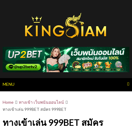
Skip
to
content
MENU
Home
ทางเข้า เว็บพนันออนไลน์
ทางเข้าเล่น 999BET สมัคร 999BET
ทางเข้าเล่น 999BET สมัคร