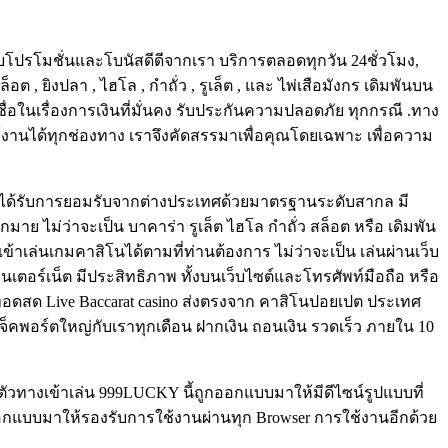
ับโปรโมชั่นและโบนัสดีดีจากเรา บริการตลอดทุกวัน 24ชั่วโมง,
ยิงปลา , ไฮโล , กำถั่ว , รูเล็ต , และ ไพ่เสือมังกร เดิมพันบน
นชื่อในเรื่องการเงินที่มั่นคง รับประกันความปลอดภัย ทุกกรณี .ทาง
้งานได้ทุกช่องทาง เราจึงคัดสรรมาเพื่อคุณโดยเฉพาะ เพื่อความ
 และได้รับการยอมรับจากต่างประเทศด้วยมาตรฐานระดับสากล มี
ย ไม่ว่าจะเป็น บาคาร่า รูเล็ต ไฮโล กำถั่ว สล็อต หรือ เดิมพัน
เล่นเกมคาสิโนได้ตามที่ท่านต้องการ ไม่ว่าจะเป็น เล่นผ่านเว็บ
เตอร์เน็ต มีประสิทธิภาพ ทั้งบนเว็บไซต์และโทรศัพท์มือถือ หรือ
ดสด Live Baccarat casino ส่งตรงจาก คาสิโนปอยเปต ประเทศ
จ็คพอร์ตใหญ่กับเราทุกเดือน ฝากเงิน ถอนเงิน รวดเร็ว ภายใน 10
ัวทางเข้าเล่น 999LUCKY นี้ถูกออกแบบมาให้มีดีไซน์รูปแบบที่
ถูกออกแบบมาให้รองรับการใช้งานผ่านทุก Browser การใช้งานอีกด้วย