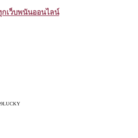
999LUCKY