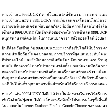
ทางเข้าเล่น 999LUCKY คาสิโนออนไลน์ชั้นนำ ฝาก-ถอน ง่ายเพียงไ
ทางเข้าเล่น สมัคร 999LUCKY ผ่านเว็บ เล่นคาสิโนออนไลน์ ดาวน์โ
เบราเซอร์แอพพิเคชั่น ที่แบบติดตั้งลงมือถือ ดาวน์โหลดได้ฟรี เลื
เข้าเล่น 999LUCKY เป็นอีกหนึ่งช่องทางในการเข้าเล่น 999LUCK
สนุกสนาน เพลิดเพลิน ในการเล่นบาคาร่า สล๊อตออนไลน์ ยิงปลา เสื
ยินดีต้อนรับเข้าสู่เว็บ 999LUCKY.com เราคือเว็บไซต์ให้บริก
ความน่าเชื่อถือ มั่นคง ปลอดภัย การบริการที่สุดแสนประทับใจ พร
กีฬาออนไลน์ และยังมีเกมการเดิมพันอื่นๆ อีกมากมาย ครบถ้วนทุ
แบบไม่ต้องดาวน์โหลดโปรแกรมมาติดตั้ง และเล่นผ่านมือถือ รองรับ
จะดาวน์โหลดโปรแกรมมาติดตั้งบนเครื่องคอมพิวเตอร์ PC เพื่
กัมพูชา สมัครสมาชิกมาร่วมเป็นส่วนหนึ่งกับเราได้แล้ววันนี้ ท
นาที ไม่มีขั้นต่ำ ทุกธนาคารชั้นนำพร้อมให้บริการ บริการตลอด 
ทางเข้าเล่น 999LUCKY จึงถือได้ว่า เป็นช่องทางในการให้บริกา
เข้าใจง่ายไม่ยุ่งยาก ไม่ต้องโหลดหรือติดตั้งโปรแกรมใดๆทั้งสิ้น
ไม่ว่าจะเป็น Internet Explorer, Firefox, Google Chrome ฯลฯ ตลอ