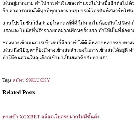
เล่นอยู่มากมาย ทำให้การทำเงินของท่านจะไม่น่าเบื่ออีกต่อไป ด
อีก สามารถเล่นได้ทุกที่ทุกเวลาผ่านอุปกรณ์โทรศัพท์สมาร์ทโฟน เพ
ส่วนโปรโมชั่นก็ถือว่าอยู่ในเกณฑ์ที่ดี ไม่มากไม่น้อยเกินไป จ
แรกและโบนัสที่ฟรีๆจากยอดฝากเพื่อนครั้งแรก ทำให้เป็นที่ล่อตาล่
ช่องทางเข้าเล่นการเข้าเล่นก็ถือว่าทำได้ดี มีหลากหลายช่องทาง
เล่นหนึ่งมีปัญหาก็ยังมีทางเข้าเล่นสำรองในการเข้าเล่นได้อยู่ดี
ทำให้คนส่วนใหญ่เลือกเข้ามาเป็นสมาชิกกับทางเรา
Tags:
สมัคร 999LUCKY
Related Posts
ทางเข้า XGXBET สล็อตเว็บตรง ฝากไม่มีขั้นต่ำ