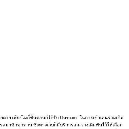
ดาย เพียงไม่กี่ขั้นตอนก็ได้รับ Username ในการเข้าเล่นร่วมเดิม
สมาชิกทุกท่าน ซึ่งทางเว็บก็มีบริการเกมวางเดิมพันไว้ให้เลือก