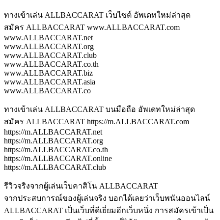
ทางเข้าเล่น ALLBACCARAT เว็บไซต์ อัพเดทใหม่ล่าสุด
สมัคร ALLBACCARAT www.ALLBACCARAT.com
www.ALLBACCARAT.net
www.ALLBACCARAT.org
www.ALLBACCARAT.club
www.ALLBACCARAT.co.th
www.ALLBACCARAT.biz
www.ALLBACCARAT.asia
www.ALLBACCARAT.co
ทางเข้าเล่น ALLBACCARAT บนมือถือ อัพเดทใหม่ล่าสุด
สมัคร ALLBACCARAT https://m.ALLBACCARAT.com
https://m.ALLBACCARAT.net
https://m.ALLBACCARAT.org
https://m.ALLBACCARAT.co.th
https://m.ALLBACCARAT.online
https://m.ALLBACCARAT.club
รีวิวจริงจากผู้เล่นเว็บคาสิโน ALLBACCARAT
จากประสบการณ์ของผู้เล่นจริง บอกได้เลยว่าเว็บพนันออนไลน์
ALLBACCARAT เป็นเว็บที่ดีเยี่ยมอีกเว็บหนึ่ง การสมัครเข้าเป็น