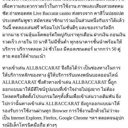
เพื่อความสะดวกรวดเร็วในการใช้งาน ภาพและเสียงสวยสดคม
ชัด ถ่ายทอดสด Live Baccarat casino ส่งตรงจาก คาสิโนปอยเปต
ประเทศกัมพูชา สมัครสมาชิกมาร่วมเป็นส่วนหนึ่งกับเราได้แล้ว
วันนี้ ทดลองเล่นฟรี พร้อมโปรโมชั่นดีๆ และของรางวัลอีก
มากมาย ร่วมลุ้นแจ็คพอร์ตใหญ่กับเราทุกเดือน ฝากเงิน ถอนเงิน
รวดเร็ว ภายใน 10 นาที ไม่มีขั้นต่ำ ทุกธนาคารชั้นนำพร้อมให้
บริการ บริการตลอด 24 ชั่วโมง มีคอลเซนเตอร์ มากกว่า 50 คู่
สาย คอยให้คำแนะนำ
ทางเข้าเล่น ALLBACCARAT จึงถือได้ว่า เป็นช่องทางในการ
ให้บริการหลักของทาง ผู้ให้บริการรับแทงพนันบอลออนไลน์
ALLBACCARAT ซึ่งตัวทางเข้าเล่น ALLBACCARAT นี้ถูก
ออกแบบมาให้มีดีไซน์รูปแบบที่เข้าใจง่ายไม่ยุ่งยาก ไม่ต้อง
โหลดหรือติดตั้งโปรแกรมใดๆทั้งสิ้นเพื่อเข้าเล่นวางเดิมพัน ยิ่ง
ไปกว่านั้นทางเข้าเล่น ALLBACCARAT ยังถูกออกแบบมาให้
รองรับการใช้งานผ่านทุก Browser การใช้งานอีกด้วยไม่ว่าจะ
เป็น Internet Explorer, Firefox, Google Chrome ฯลฯ ตลอดจนอุปก
รณ์อิเล็กโทรนิคมือถือ ต่างๆ