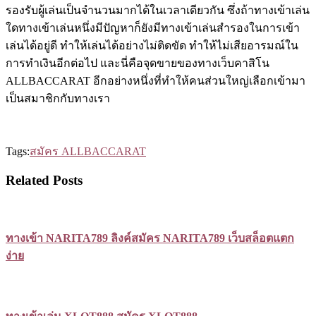
รองรับผู้เล่นเป็นจำนวนมากได้ในเวลาเดียวกัน ซึ่งถ้าทางเข้าเล่น
ใดทางเข้าเล่นหนึ่งมีปัญหาก็ยังมีทางเข้าเล่นสำรองในการเข้า
เล่นได้อยู่ดี ทำให้เล่นได้อย่างไม่ติดขัด ทำให้ไม่เสียอารมณ์ใน
การทำเงินอีกต่อไป และนี่คือจุดขายของทางเว็บคาสิโน
ALLBACCARAT อีกอย่างหนึ่งที่ทำให้คนส่วนใหญ่เลือกเข้ามา
เป็นสมาชิกกับทางเรา
Tags:
สมัคร ALLBACCARAT
Related Posts
ทางเข้า NARITA789 ลิงค์สมัคร NARITA789 เว็บสล็อตแตก
ง่าย