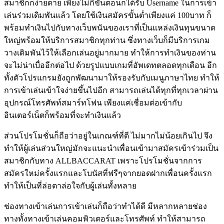
สมาชิกก็ง่ายดาย เพียงไม่กี่ขั้นตอนก็ได้รับ Username ในการเข้า
เล่นร่วมเดิมพันแล้ว โดยใช้เงินสมัครขั้นต่ำเพียงแค่ 100บาท ก็
พร้อมทำเงินไปกับทางเว็บพนันของเราที่เป็นแหล่งเงินทุนขนาด
ใหญ่พร้อมให้บริการสมาชิกทุกท่าน ซึ่งทางเว็บก็มีบริการเกม
วางเดิมพันไว้ให้เลือกเล่นอยู่มากมาย ทำให้การทำเงินของท่าน
จะไม่น่าเบื่ออีกต่อไป ด้วยรูปแบบเกมที่อัพเดทตลอดทุกเดือน อีก
ทั้งตัวโปรแกรมยังถูกพัฒนามาให้รองรับกับเมนูภาษาไทย ทำให้
การเข้าเล่นเข้าใจง่ายขึ้นไปอีก สามารถเล่นได้ทุกที่ทุกเวลาผ่าน
อุปกรณ์โทรศัพท์สมาร์ทโฟน เพียงแค่เชื่อมต่อเข้ากับ
อินเตอร์เน็ตก็พร้อมที่จะทำเงินแล้ว
ส่วนโปรโมชั่นก็ถือว่าอยู่ในเกณฑ์ที่ดี ไม่มากไม่น้อยเกินไป จึง
ทำให้ผู้เล่นส่วนใหญ่มักจะแนะนำเพื่อนเข้ามาสมัครเข้าร่วมเป็น
สมาชิกกับทาง ALLBACCARAT เพราะโปรโมชั่นจากการ
สมัครใหม่ครั้งแรกและโบนัสที่ฟรีๆจากยอดฝากเพื่อนครั้งแรก
ทำให้เป็นที่ล่อตาล่อใจกับผู้เล่นทั้งหลาย
ช่องทางเข้าเล่นการเข้าเล่นก็ถือว่าทำได้ดี มีหลากหลายช่อง
ทางทั้งทางเข้าเล่นคอมพิวเตอร์และโทรศัพท์ ทำให้สามารถ