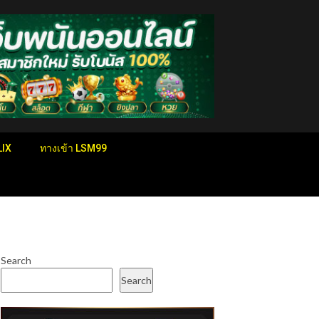
LIX
ทางเข้า LSM99
Search
Search