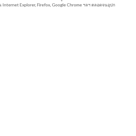
น Internet Explorer, Firefox, Google Chrome ฯลฯ ตลอดจนอุปก