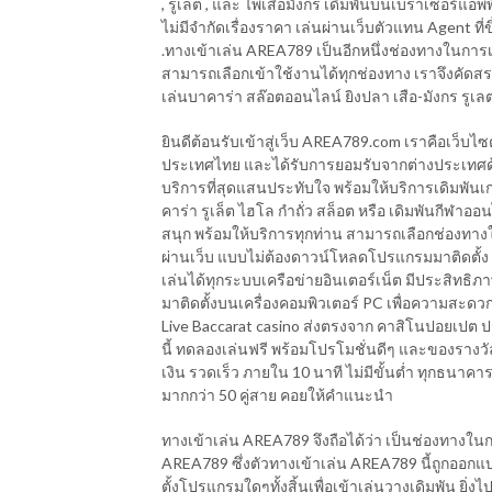
, รูเล็ต , และ ไพ่เสือมังกร เดิมพันบนเบราเซอร์แอพพ
ไม่มีจำกัดเรื่องราคา เล่นผ่านเว็บตัวแทน Agent ที่
.ทางเข้าเล่น AREA789 เป็นอีกหนึ่งช่องทางในการเ
สามารถเลือกเข้าใช้งานได้ทุกช่องทาง เราจึงคัด
เล่นบาคาร่า สล๊อตออนไลน์ ยิงปลา เสือ-มังกร รูเลต 
ยินดีต้อนรับเข้าสู่เว็บ AREA789.com เราคือเว็บไซ
ประเทศไทย และได้รับการยอมรับจากต่างประเทศด้
บริการที่สุดแสนประทับใจ พร้อมให้บริการเดิมพันเ
คาร่า รูเล็ต ไฮโล กำถั่ว สล็อต หรือ เดิมพันกีฬา
สนุก พร้อมให้บริการทุกท่าน สามารถเลือกช่องทางใ
ผ่านเว็บ แบบไม่ต้องดาวน์โหลดโปรแกรมมาติดตั้ง 
เล่นได้ทุกระบบเครือข่ายอินเตอร์เน็ต มีประสิทธิ
มาติดตั้งบนเครื่องคอมพิวเตอร์ PC เพื่อความส
Live Baccarat casino ส่งตรงจาก คาสิโนปอยเปต ป
นี้ ทดลองเล่นฟรี พร้อมโปรโมชั่นดีๆ และของรางวั
เงิน รวดเร็ว ภายใน 10 นาที ไม่มีขั้นต่ำ ทุกธนาค
มากกว่า 50 คู่สาย คอยให้คำแนะนำ
ทางเข้าเล่น AREA789 จึงถือได้ว่า เป็นช่องทางใ
AREA789 ซึ่งตัวทางเข้าเล่น AREA789 นี้ถูกออกแบบ
ตั้งโปรแกรมใดๆทั้งสิ้นเพื่อเข้าเล่นวางเดิมพัน ยิ