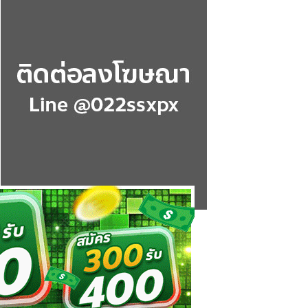
UP2BET