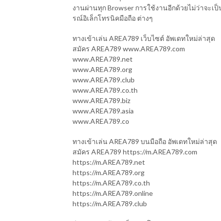
งานผ่านทุก Browser การใช้งานอีกด้วยไม่ว่าจะเป็
รณ์อิเล็กโทรนิคมือถือ ต่างๆ
ทางเข้าเล่น AREA789 เว็บไซต์ อัพเดทใหม่ล่าสุด
สมัคร AREA789 www.AREA789.com
www.AREA789.net
www.AREA789.org
www.AREA789.club
www.AREA789.co.th
www.AREA789.biz
www.AREA789.asia
www.AREA789.co
ทางเข้าเล่น AREA789 บนมือถือ อัพเดทใหม่ล่าสุด
สมัคร AREA789 https://m.AREA789.com
https://m.AREA789.net
https://m.AREA789.org
https://m.AREA789.co.th
https://m.AREA789.online
https://m.AREA789.club