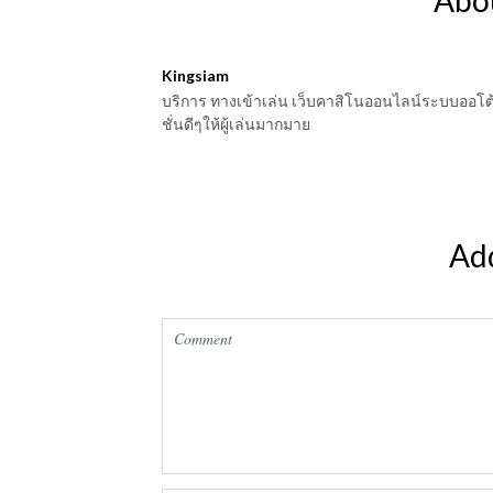
Abo
Kingsiam
บริการ ทางเข้าเล่น เว็บคาสิโนออนไลน์ระบบออโต้ 
ชั่นดีๆให้ผู้เล่นมากมาย
Ad