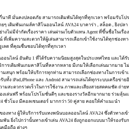
ี่นาที มั่นคงปลอดภัย สามารถเดิมพันได้ทุกที่ทุกเวลา พร้อมรับโป
ๆ เดิมพันเกมส์คาสิโนออนไลน์ AVA24 บาคาร่า , สล็อต , ยิงปลา , ไฮ
่างไม่มีจำกัดเรื่องราคา เล่นผ่านเว็บตัวแทน Agent ที่ขึ้นชื่อในเรื
 ที่เพิ่มความสะดวกให้ผู้เล่นสามารถเลือกเข้าใช้งานได้ทุกช่อง
เลต ที่คุณชื่นชอบได้ทุกที่ทุกเวลา
คาสิโนออนไลน์ อันดับ 1 ที่ได้รับความนิยมสูงสุดในประเทศไทย แล
ริการเดิมพันเกมคาสิโนที่หลากหลาย มีเกมให้เลือกเล่นมากมาย ไม่ว่
มสนุก พร้อมให้บริการทุกท่าน สามารถเลือกช่องทางในการเข้าเล่น
ทั้ง iPad,iPhone และ Android สามารถเล่นได้ทุกระบบเครือข่ายอิน
อความสะดวกรวดเร็วในการใช้งาน ภาพและเสียงสวยสดคมชัด ถ่ายทอ
ดลองเล่นฟรี พร้อมโปรโมชั่นดีๆ และของรางวัลอีกมากมาย ร่วมลุ้นแ
24 ชั่วโมง มีคอลเซนเตอร์ มากกว่า 50 คู่สาย คอยให้คำแนะนำ
ของทาง ผู้ให้บริการรับแทงพนันบอลออนไลน์ AVA24 ซึ่งตัวทางเข้าเล
ดิมพัน ยิ่งไปกว่านั้นทางเข้าเล่น AVA24 ยังถูกออกแบบมาให้รองรับก
ิคมือถือ ต่างๆ