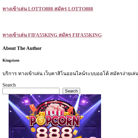
ทางเข้าเล่น LOTTO888 สมัคร LOTTO888
ทางเข้าเล่น FIFA55KING สมัคร FIFA55KING
About The Author
Kingsiam
บริการ ทางเข้าเล่น เว็บคาสิโนออนไลน์ระบบออโต้ สมัครง่ายเล่นไ
Search
Search