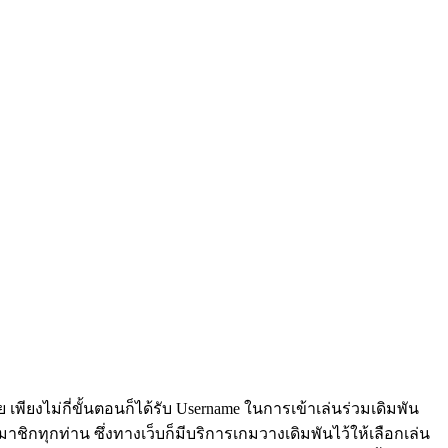
เพียงไม่กี่ขั้นตอนก็ได้รับ Username ในการเข้าเล่นร่วมเดิมพัน
ชิกทุกท่าน ซึ่งทางเว็บก็มีบริการเกมวางเดิมพันไว้ให้เลือกเล่น