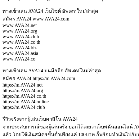
ทางเข้าเล่น AVA24 เว็บไซต์ อัพเดทใหม่ล่าสุด
สมัคร AVA24 www.AVA24.com
www.AVA24.net
www.AVA24.org
www.AVA24.club
www.AVA24.co.th
www.AVA24.biz
www.AVA24.asia
www.AVA24.co
ทางเข้าเล่น AVA24 บนมือถือ อัพเดทใหม่ล่าสุด
สมัคร AVA24 https://m.AVA24.com
https://m.AVA24.net
https://m.AVA24.org
https://m.AVA24.co.th
https://m.AVA24.online
https://m.AVA24.club
รีวิวจริงจากผู้เล่นเว็บคาสิโน AVA24
จากประสบการณ์ของผู้เล่นจริง บอกได้เลยว่าเว็บพนันออนไลน์ AVA24 
แล้ว โดยใช้เงินสมัครขั้นต่ำเพียงแค่ 100บาท ก็พร้อมทำเงินไปกั