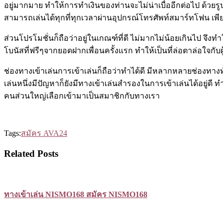
อยู่มากมาย ทำให้การทำเงินของท่านจะไม่น่าเบื่ออีกต่อไป ด้วยร
สามารถเล่นได้ทุกที่ทุกเวลาผ่านอุปกรณ์โทรศัพท์สมาร์ทโฟน เพียงแ
ส่วนโปรโมชั่นก็ถือว่าอยู่ในเกณฑ์ที่ดี ไม่มากไม่น้อยเกินไป จ
โบนัสที่ฟรีๆจากยอดฝากเพื่อนครั้งแรก ทำให้เป็นที่ล่อตาล่อใจกับผู
ช่องทางเข้าเล่นการเข้าเล่นก็ถือว่าทำได้ดี มีหลากหลายช่องทาง
เล่นหนึ่งมีปัญหาก็ยังมีทางเข้าเล่นสำรองในการเข้าเล่นได้อยู่ดี
คนส่วนใหญ่เลือกเข้ามาเป็นสมาชิกกับทางเรา
Tags:
สมัคร AVA24
Related Posts
ทางเข้าเล่น NISMO168 สมัคร NISMO168