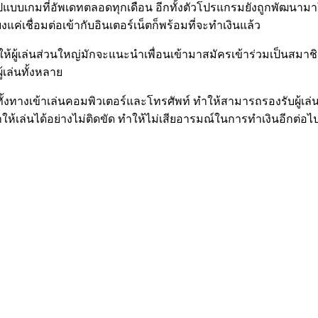
ูปแบบเกมที่อัพเดทตลอดทุกเดือน อีกทั้งตัวโปรแกรมยังถูกพัฒนามาใ
ค่เชื่อมต่อเข้ากับอินเตอร์เน็ตก็พร้อมที่จะทำเงินแล้ว
ึงทำให้ผู้เล่นส่วนใหญ่มักจะแนะนำเพื่อนเข้ามาสมัครเข้าร่วมเป็
้เล่นทั้งหลาย
ทั้งทางเข้าเล่นคอมพิวเตอร์และโทรศัพท์ ทำให้สามารถรองรับผู้เล่
 ทำให้เล่นได้อย่างไม่ติดขัด ทำให้ไม่เสียอารมณ์ในการทำเงินอีกต่อ