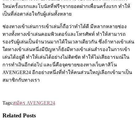
ใหม่ครั้งแรกและโบนัสที่ฟรีๆจากยอดฝากเพื่อนครั้งแรก ทำให้
เป็นที่ล่อตาล่อใจกับผู้เล่นทั้งหลาย
ช่องทางเข้าเล่นการเข้าเล่นก็ถือว่าทำได้ดี มีหลากหลายช่อง
ทางทั้งทางเข้าเล่นคอมพิวเตอร์และโทรศัพท์ ทำให้สามารถ
รองรับผู้เล่นเป็นจำนวนมากได้ในเวลาเดียวกัน ซึ่งถ้าทางเข้าเล่น
ใดทางเข้าเล่นหนึ่งมีปัญหาก็ยังมีทางเข้าเล่นสำรองในการเข้า
เล่นได้อยู่ดี ทำให้เล่นได้อย่างไม่ติดขัด ทำให้ไม่เสียอารมณ์ใน
การทำเงินอีกต่อไป และนี่คือจุดขายของทางเว็บคาสิโน
AVENGER24 อีกอย่างหนึ่งที่ทำให้คนส่วนใหญ่เลือกเข้ามาเป็น
สมาชิกกับทางเรา
Tags:
สมัคร AVENGER24
Related Posts