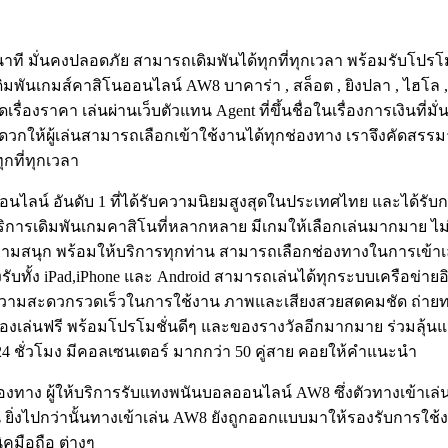
นาที มั่นคงปลอดภัย สามารถเดิมพันได้ทุกที่ทุกเวลา พร้อมรับโปรโ
พันเกมส์คาสิโนออนไลน์ AW8 บาคาร่า , สล็อต , ยิงปลา , ไฮโล , กำถ
ดเรื่องราคา เล่นผ่านเว็บตัวแทน Agent ที่ขึ้นชื่อในเรื่องการเงินท
ดวกให้ผู้เล่นสามารถเลือกเข้าใช้งานได้ทุกช่องทาง เราจึงคัดสรร
ุกที่ทุกเวลา
สิโนออนไลน์ อันดับ 1 ที่ได้รับความนิยมสูงสุดในประเทศไทย และไ
ริการเดิมพันเกมคาสิโนที่หลากหลาย มีเกมให้เลือกเล่นมากมาย ไม่ว่
มสนุก พร้อมให้บริการทุกท่าน สามารถเลือกช่องทางในการเข้าเล่น
ทั้ง iPad,iPhone และ Android สามารถเล่นได้ทุกระบบเครือข่ายอิน
อความสะดวกรวดเร็วในการใช้งาน ภาพและเสียงสวยสดคมชัด ถ่ายทอ
ดลองเล่นฟรี พร้อมโปรโมชั่นดีๆ และของรางวัลอีกมากมาย ร่วมลุ้นแ
24 ชั่วโมง มีคอลเซนเตอร์ มากกว่า 50 คู่สาย คอยให้คำแนะนำ
งทาง ผู้ให้บริการรับแทงพนันบอลออนไลน์ AW8 ซึ่งตัวทางเข้าเล่น 
ัน ยิ่งไปกว่านั้นทางเข้าเล่น AW8 ยังถูกออกแบบมาให้รองรับการใช้ง
ิคมือถือ ต่างๆ