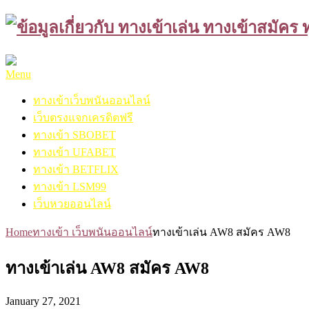
Skip
to
content
Menu
ทางเข้าเว็บพนันออนไลน์
เว็บตรงแจกเครดิตฟรี
ทางเข้า SBOBET
ทางเข้า UFABET
ทางเข้า BETFLIX
ทางเข้า LSM99
เว็บหวยออนไลน์
Home
ทางเข้า เว็บพนันออนไลน์
ทางเข้าเล่น AW8 สมัคร AW8
ทางเข้าเล่น AW8 สมัคร AW8
January 27, 2021