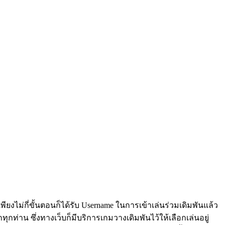
ียงไม่กี่ขั้นตอนก็ได้รับ Username ในการเข้าเล่นร่วมเดิมพันแล้ว
ท่าน ซึ่งทางเว็บก็มีบริการเกมวางเดิมพันไว้ให้เลือกเล่นอยู่