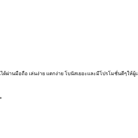
ด้ผ่านมือถือ เล่นง่าย แตกง่าย โบนัสเยอะและมีโปรโมชั่นดีๆให้ผู
*