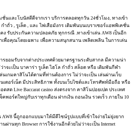
มชั่นและโบนัสดีดีจากเรา บริการตลอดทุกวัน 24ชั่วโมง, ทางเข้า
ั่ว , รูเล็ต , และ ไพ่เสือมังกร เดิมพันบนเบราเซอร์แอพพิเคชั่น
ี่มั่นคง รับประกันความปลอดภัย ทุกกรณี .ทางเข้าเล่น AW8 เป็นอีก
มาเพื่อคุณโดยเฉพาะ เพื่อความสนุกสนาน เพลิดเพลิน ในการเล่น
ด้รับการยอมรับจากต่างประเทศด้วยมาตรฐานระดับสากล มีความน่า
าจะเป็น บาคาร่า รูเล็ต ไฮโล กำถั่ว สล็อต หรือ เดิมพันกีฬา
เกมคาสิโนได้ตามที่ท่านต้องการ ไม่ว่าจะเป็น เล่นผ่านเว็บ
เตอร์เน็ต มีประสิทธิภาพ ทั้งบนเว็บไซต์และโทรศัพท์มือถือ หรือ
ดสด Live Baccarat casino ส่งตรงจาก คาสิโนปอยเปต ประเทศ
จ็คพอร์ตใหญ่กับเราทุกเดือน ฝากเงิน ถอนเงิน รวดเร็ว ภายใน 10
AW8 นี้ถูกออกแบบมาให้มีดีไซน์รูปแบบที่เข้าใจง่ายไม่ยุ่งยาก
านผ่านทุก Browser การใช้งานอีกด้วยไม่ว่าจะเป็น Internet