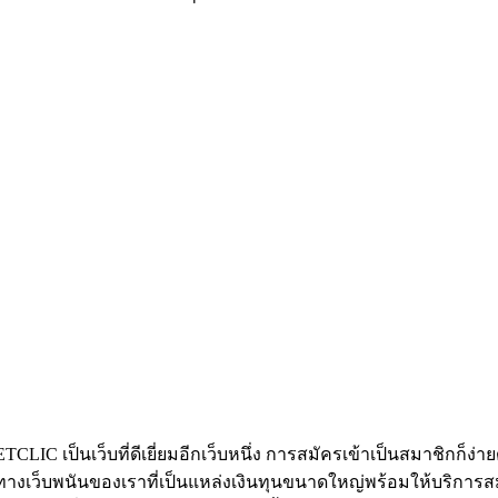
C เป็นเว็บที่ดีเยี่ยมอีกเว็บหนึ่ง การสมัครเข้าเป็นสมาชิกก็ง่ายด
บทางเว็บพนันของเราที่เป็นแหล่งเงินทุนขนาดใหญ่พร้อมให้บริการสมา