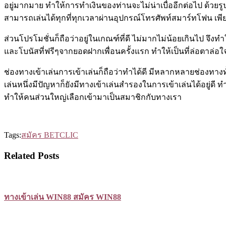
อยู่มากมาย ทำให้การทำเงินของท่านจะไม่น่าเบื่ออีกต่อไป ด้วยร
สามารถเล่นได้ทุกที่ทุกเวลาผ่านอุปกรณ์โทรศัพท์สมาร์ทโฟน เพียงแ
ส่วนโปรโมชั่นก็ถือว่าอยู่ในเกณฑ์ที่ดี ไม่มากไม่น้อยเกินไป จ
และโบนัสที่ฟรีๆจากยอดฝากเพื่อนครั้งแรก ทำให้เป็นที่ล่อตาล่อใจก
ช่องทางเข้าเล่นการเข้าเล่นก็ถือว่าทำได้ดี มีหลากหลายช่องทาง
เล่นหนึ่งมีปัญหาก็ยังมีทางเข้าเล่นสำรองในการเข้าเล่นได้อยู่ดี
ทำให้คนส่วนใหญ่เลือกเข้ามาเป็นสมาชิกกับทางเรา
Tags:
สมัคร BETCLIC
Related Posts
ทางเข้าเล่น WIN88 สมัคร WIN88