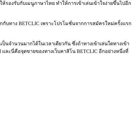
ห้รองรับกับเมนูภาษาไทย ทำให้การเข้าเล่นเข้าใจง่ายขึ้นไปอีก
นสมาชิกกับทาง BETCLIC เพราะโปรโมชั่นจากการสมัครใหม่ครั้งแรก
นเป็นจำนวนมากได้ในเวลาเดียวกัน ซึ่งถ้าทางเข้าเล่นใดทางเข้า
ไป และนี่คือจุดขายของทางเว็บคาสิโน BETCLIC อีกอย่างหนึ่งที่