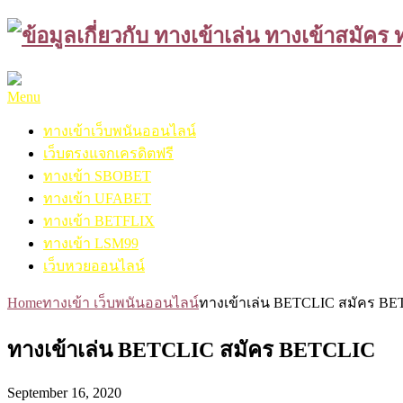
Skip
to
content
Menu
ทางเข้าเว็บพนันออนไลน์
เว็บตรงแจกเครดิตฟรี
ทางเข้า SBOBET
ทางเข้า UFABET
ทางเข้า BETFLIX
ทางเข้า LSM99
เว็บหวยออนไลน์
Home
ทางเข้า เว็บพนันออนไลน์
ทางเข้าเล่น BETCLIC สมัคร B
ทางเข้าเล่น BETCLIC สมัคร BETCLIC
September 16, 2020