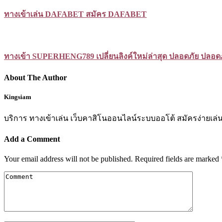
ทางเข้าเล่น DAFABET สมัคร DAFABET
ทางเข้า SUPERHENG789 เปลี่ยนลิงค์ใหม่ล่าสุด ปลอดภัย ปลอดภั
About The Author
Kingsiam
บริการ ทางเข้าเล่น เว็บคาสิโนออนไลน์ระบบออโต้ สมัครง่ายเล่นไ
Add a Comment
Your email address will not be published.
Required fields are marked