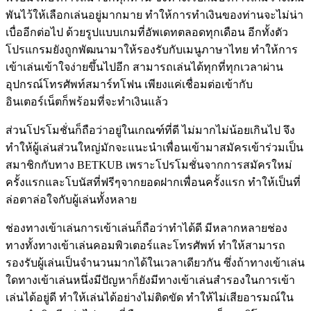
พันไว้ให้เลือกเล่นอยู่มากมาย ทำให้การทำเงินของท่านจะไม่น่า
เบื่ออีกต่อไป ด้วยรูปแบบเกมที่อัพเดทตลอดทุกเดือน อีกทั้งตัว
โปรแกรมยังถูกพัฒนามาให้รองรับกับเมนูภาษาไทย ทำให้การ
เข้าเล่นเข้าใจง่ายขึ้นไปอีก สามารถเล่นได้ทุกที่ทุกเวลาผ่าน
อุปกรณ์โทรศัพท์สมาร์ทโฟน เพียงแค่เชื่อมต่อเข้ากับ
อินเตอร์เน็ตก็พร้อมที่จะทำเงินแล้ว
ส่วนโปรโมชั่นก็ถือว่าอยู่ในเกณฑ์ที่ดี ไม่มากไม่น้อยเกินไป จึง
ทำให้ผู้เล่นส่วนใหญ่มักจะแนะนำเพื่อนเข้ามาสมัครเข้าร่วมเป็น
สมาชิกกับทาง BETKUB เพราะโปรโมชั่นจากการสมัครใหม่
ครั้งแรกและโบนัสที่ฟรีๆจากยอดฝากเพื่อนครั้งแรก ทำให้เป็นที่
ล่อตาล่อใจกับผู้เล่นทั้งหลาย
ช่องทางเข้าเล่นการเข้าเล่นก็ถือว่าทำได้ดี มีหลากหลายช่อง
ทางทั้งทางเข้าเล่นคอมพิวเตอร์และโทรศัพท์ ทำให้สามารถ
รองรับผู้เล่นเป็นจำนวนมากได้ในเวลาเดียวกัน ซึ่งถ้าทางเข้าเล่น
ใดทางเข้าเล่นหนึ่งมีปัญหาก็ยังมีทางเข้าเล่นสำรองในการเข้า
เล่นได้อยู่ดี ทำให้เล่นได้อย่างไม่ติดขัด ทำให้ไม่เสียอารมณ์ใน