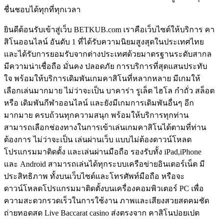
ชื่นชอบได้ทุกที่ทุกเวลา
ยินดีต้อนรับเข้าสู่เว็บ BETKUB.com เราคือเว็บไซต์ให้บริการ คา
สิโนออนไลน์ อันดับ 1 ที่ได้รับความนิยมสูงสุดในประเทศไทย
และได้รับการยอมรับจากต่างประเทศด้วยมาตรฐานระดับสากล
มีความน่าเชื่อถือ มั่นคง ปลอดภัย การบริการที่สุดแสนประทับ
ใจ พร้อมให้บริการเดิมพันเกมคาสิโนที่หลากหลาย มีเกมให้
เลือกเล่นมากมาย ไม่ว่าจะเป็น บาคาร่า รูเล็ต ไฮโล กำถั่ว สล็อต
หรือ เดิมพันกีฬาออนไลน์ และยังมีเกมการเดิมพันอื่นๆ อีก
มากมาย ครบถ้วนทุกความสนุก พร้อมให้บริการทุกท่าน
สามารถเลือกช่องทางในการเข้าเล่นเกมคาสิโนได้ตามที่ท่าน
ต้องการ ไม่ว่าจะเป็น เล่นผ่านเว็บ แบบไม่ต้องดาวน์โหลด
โปรแกรมมาติดตั้ง และเล่นผ่านมือถือ รองรับทั้ง iPad,iPhone
และ Android สามารถเล่นได้ทุกระบบเครือข่ายอินเตอร์เน็ต มี
ประสิทธิภาพ ทั้งบนเว็บไซต์และโทรศัพท์มือถือ หรือจะ
ดาวน์โหลดโปรแกรมมาติดตั้งบนเครื่องคอมพิวเตอร์ PC เพื่อ
ความสะดวกรวดเร็วในการใช้งาน ภาพและเสียงสวยสดคมชัด
ถ่ายทอดสด Live Baccarat casino ส่งตรงจาก คาสิโนปอยเปต