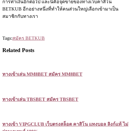
การทำเงินอีกต่อไป และนี่คือจุดขายของทางเว็บคาสิโน
BETKUB อีกอย่างหนึ่งที่ทำให้คนส่วนใหญ่เลือกเข้ามาเป็น
สมาชิกกับทางเรา
Tags:
สมัคร BETKUB
Related Posts
ทางเข้าเล่น MM8BET สมัคร MM8BET
ทางเข้าเล่น TBSBET สมัคร TBSBET
ทางเข้า VIPGCLUB เว็บตรงสล็อต คาสิโน แทงบอล ลิงก์แท้ ไม่