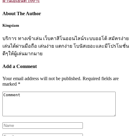
ผ่านเอเยนต์ 100%
About The Author
Kingsiam
บริการ ทางเข้าเล่น เว็บคาสิโนออนไลน์ระบบออโต้ สมัครง่าย
เล่นได้ผ่านมือถือ เล่นง่าย แตกง่าย โบนัสเยอะและมีโปรโมชั่น
ดีๆให้ผู้เล่นมากมาย
Add a Comment
Your email address will not be published.
Required fields are
marked
*