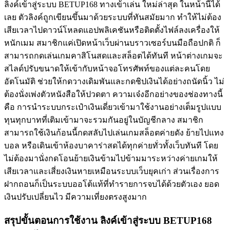
ลิงค์เข้าสู่ระบบ BETUP168 ทางเข้าเล่น ใหม่ล่าสุด ในหน้านี้ได้
เลย ตัวลิงค์ถูกเขียนขึ้นมาด้วยระบบที่ทันสมัยมาก ทำให้ไม่ต้อง
เสียเวลาไปดาวน์โหลดแอปพลิเคชันหรือติดตั้งไฟล์ลงเครื่องให้
หนักเมม สมาชิกแค่เปิดหน้าเว็บผ่านบราวเซอร์บนมือถือปกติ ก็
สามารถกดเล่นเกมคาสิโนสดและสล็อตได้ทันที หน้าต่างเกมจะ
สไลด์ปรับขนาดให้เข้ากับหน้าจอโทรศัพท์ของแต่ละคนโดย
อัตโนมัติ ช่วยให้กดวางเดิมพันและกดชิปเงินได้อย่างถนัดนิ้ว ไม่
ต้องนั่งเพ่งตัวหนังสือให้ปวดตา ความเจ๋งอีกอย่างของช่องทางนี้
คือ การนำระบบกระเป๋าเงินเดี่ยวเข้ามาใช้งานอย่างเต็มรูปแบบ
ทุนทุกบาทที่เติมเข้ามาจะรวมกันอยู่ในบัญชีกลาง สมาชิก
สามารถใช้เงินก้อนนี้กดสลับไปเล่นเกมสล็อตค่ายดัง ย้ายไปแทง
บอล หรือเดินเข้าห้องบาคาร่าสดได้ทุกค่ายทั่วทั้งเว็บทันที โดย
ไม่ต้องมานั่งกดโอนย้ายเงินข้ามไปข้ามมาระหว่างค่ายเกมให้
เสียเวลาและเสี่ยงเงินหายเหมือนระบบเว็บยุคเก่า ส่วนเรื่องการ
ฝากถอนก็เป็นระบบออโต้แท้ที่ทำรายการจบได้ด้วยตัวเอง ยอด
เงินปรับเปลี่ยนไว มีความเที่ยงตรงสูงมาก
สรุปขั้นตอนการใช้งาน ลิงค์เข้าสู่ระบบ BETUP168