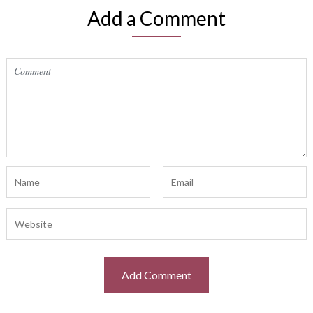
Add a Comment