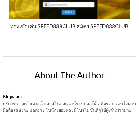
ทางเข้าเล่น SPEED888CLUB สมัคร SPEED888CLUB
About The Author
Kingsiam
บริการ ทางเข้าเล่น เว็บคาสิโนออนไลน์ระบบออโต้ สมัครง่ายเล่นได้ผ่าน
มือถือ เล่นง่าย แตกง่าย โบนัสเยอะและมีโปรโมชั่นดีๆให้ผู้เล่นมากมาย