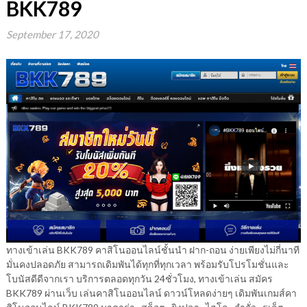
BKK789
September 17, 2020
ทางเข้าเล่น BKK789 คาสิโนออนไลน์ชั้นนำ ฝาก-ถอน ง่ายเพียงไม่กี่นาที
มั่นคงปลอดภัย สามารถเดิมพันได้ทุกที่ทุกเวลา พร้อมรับโปรโมชั่นและ
โบนัสดีดีจากเรา บริการตลอดทุกวัน 24ชั่วโมง, ทางเข้าเล่น สมัคร
BKK789 ผ่านเว็บ เล่นคาสิโนออนไลน์ ดาวน์โหลดง่ายๆ เดิมพันเกมส์คา