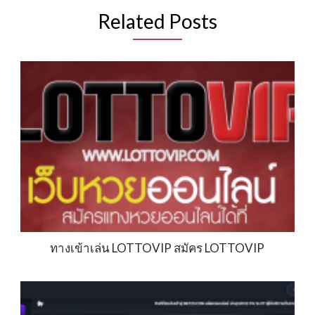
Related Posts
ทางเข้าเล่น LOTTOVIP สมัคร LOTTOVIP