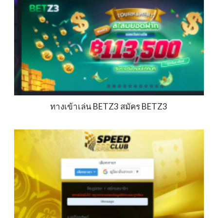
ทางเข้าเล่น BETZ3 สมัคร BETZ3