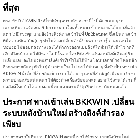
ที่สุด
ทางเข้า BKKWIN ลิงค์ใหม่ล่าสุดมาแล้ว คราวนี้ไม่ได้มาเล่น ๆ นะ
เพราะทีมงานจัดเต็ม อัปเกรดระบบใหม่ทั้งหมด เข้าเล่นเกมได้แบบลื่นหัว
แตก ไม่มีกระตุก แถมยังย้ายลิงค์ทางเข้าไปที่ Up2bet.net ซึ่งเป็นทางเข้า
ที่มีความทันสมัยสุด ๆ ทำไมต้องเปลี่ยนลิงค์? ก็เพราะเรารู้ว่าคนเล่นไม่
ชอบรอ ไม่ชอบหลงทาง เลยได้ทำการออกแบบลิงค์ใหม่มาให้เข้าไว กดที
เดียวถึงหน้าเกม ไม่มีหลง ไม่มีโหลด ใครที่ยังเข้าเล่นผ่านลิงค์เดิมอยู่ รีบ
เปลี่ยนเลย จะไปมัวทนกับลิงค์เก่าที่เข้าไม่ได้บ้าง โดนบล็อกบ้าง โหลดช้า
อีกต่างหากกันอยู่ทำไม สู้ย้ายบ้านใหม่ไปเลยให้มันจบ ๆ ทั้งยังเป็น ทางเข้า
BKKWIN มือถือ ที่ล็อคอินเข้าระบบได้ง่าย ๆ และที่สำคัญยังมีระบบรักษา
ความปลอดภัยแน่นหนา ไม่ต้องห่วงเรื่องข้อมูลหลุด อยากใช้งานได้ง่าย ก็
กดลิงค์ใหม่กันได้เลย ตอนนี้เขาเล่นผ่านที่ Up2bet.net กันหมดแล้ว
ประกาศ ทางเข้าเล่น BKKWIN เปลี่ยน
ระบบหลังบ้านใหม่ สร้างลิงค์สำรอง
เพียบ
ประกาศจากใจทีมงาน BKKWIN ตอนนี้เราได้ย้ายระบบหลังบ้านใหม่