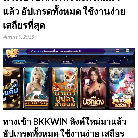
แล้ว อัปเกรดทั้งหมด ใช้งานง่าย
เสถียรที่สุด
August 9, 2025
ทางเข้า BKKWIN ลิงค์ใหม่มาแล้ว
อัปเกรดทั้งหมด ใช้งานง่าย เสถียร