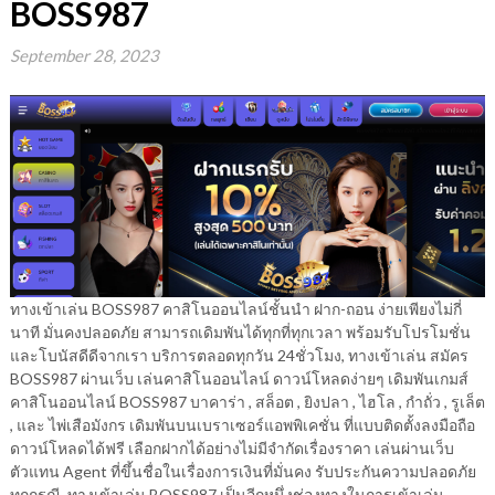
BOSS987
September 28, 2023
ทางเข้าเล่น BOSS987 คาสิโนออนไลน์ชั้นนำ ฝาก-ถอน ง่ายเพียงไม่กี่
นาที มั่นคงปลอดภัย สามารถเดิมพันได้ทุกที่ทุกเวลา พร้อมรับโปรโมชั่น
และโบนัสดีดีจากเรา บริการตลอดทุกวัน 24ชั่วโมง, ทางเข้าเล่น สมัคร
BOSS987 ผ่านเว็บ เล่นคาสิโนออนไลน์ ดาวน์โหลดง่ายๆ เดิมพันเกมส์
คาสิโนออนไลน์ BOSS987 บาคาร่า , สล็อต , ยิงปลา , ไฮโล , กำถั่ว , รูเล็ต
, และ ไพ่เสือมังกร เดิมพันบนเบราเซอร์แอพพิเคชั่น ที่แบบติดตั้งลงมือถือ
ดาวน์โหลดได้ฟรี เลือกฝากได้อย่างไม่มีจำกัดเรื่องราคา เล่นผ่านเว็บ
ตัวแทน Agent ที่ขึ้นชื่อในเรื่องการเงินที่มั่นคง รับประกันความปลอดภัย
ทุกกรณี .ทางเข้าเล่น BOSS987 เป็นอีกหนึ่งช่องทางในการเข้าเล่น