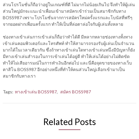
ส่วนโปรโมชั่นก็ถือว่าอยู่ในเกณฑ์ที่ดี ไม่มากไม่น้อยเกินไป จึงทำให้ผู้เล่น
ส่วนใหญ่มักจะแนะนำเพื่อนเข้ามาสมัครเข้าร่วมเป็นสมาชิกกับทาง
BOSS987 เพราะโปรโมชั่นจากการสมัครใหม่ครั้งแรกและโบนัสที่ฟรีๆ
จากยอดฝากเพื่อนครั้งแรก ทำให้เป็นที่ล่อตาล่อใจกับผู้เล่นทั้งหลาย
ช่องทางเข้าเล่นการเข้าเล่นก็ถือว่าทำได้ดี มีหลากหลายช่องทางทั้งทาง
เข้าเล่นคอมพิวเตอร์และโทรศัพท์ ทำให้สามารถรองรับผู้เล่นเป็นจำนวน
มากได้ในเวลาเดียวกัน ซึ่งถ้าทางเข้าเล่นใดทางเข้าเล่นหนึ่งมีปัญหาก็ยัง
มีทางเข้าเล่นสำรองในการเข้าเล่นได้อยู่ดี ทำให้เล่นได้อย่างไม่ติดขัด
ทำให้ไม่เสียอารมณ์ในการทำเงินอีกต่อไป และนี่คือจุดขายของทางเว็บ
คาสิโน BOSS987 อีกอย่างหนึ่งที่ทำให้คนส่วนใหญ่เลือกเข้ามาเป็น
สมาชิกกับทางเรา
Tags:
ทางเข้าเล่น BOSS987
,
สมัคร BOSS987
Related Posts