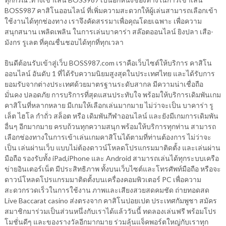
BOSS987 คาสิโนออนไลน์ ที่เพิ่มความสะดวกให้ผู้เล่นสามารถเลือกเข้า
ใช้งานได้ทุกช่องทาง เราจึงคัดสรรมาเพื่อคุณโดยเฉพาะ เพื่อความ
สนุกสนาน เพลิดเพลิน ในการเล่นบาคาร่า สล๊อตออนไลน์ ยิงปลา เสือ-
มังกร รูเลต ที่คุณชื่นชอบได้ทุกที่ทุกเวลา
ยินดีต้อนรับเข้าสู่เว็บ BOSS987.com เราคือเว็บไซต์ให้บริการ คาสิโน
ออนไลน์ อันดับ 1 ที่ได้รับความนิยมสูงสุดในประเทศไทย และได้รับการ
ยอมรับจากต่างประเทศด้วยมาตรฐานระดับสากล มีความน่าเชื่อถือ
มั่นคง ปลอดภัย การบริการที่สุดแสนประทับใจ พร้อมให้บริการเดิมพันเกม
คาสิโนที่หลากหลาย มีเกมให้เลือกเล่นมากมาย ไม่ว่าจะเป็น บาคาร่า รู
เล็ต ไฮโล กำถั่ว สล็อต หรือ เดิมพันกีฬาออนไลน์ และยังมีเกมการเดิมพัน
อื่นๆ อีกมากมาย ครบถ้วนทุกความสนุก พร้อมให้บริการทุกท่าน สามารถ
เลือกช่องทางในการเข้าเล่นเกมคาสิโนได้ตามที่ท่านต้องการ ไม่ว่าจะ
เป็น เล่นผ่านเว็บ แบบไม่ต้องดาวน์โหลดโปรแกรมมาติดตั้ง และเล่นผ่าน
มือถือ รองรับทั้ง iPad,iPhone และ Android สามารถเล่นได้ทุกระบบเครือ
ข่ายอินเตอร์เน็ต มีประสิทธิภาพ ทั้งบนเว็บไซต์และโทรศัพท์มือถือ หรือจะ
ดาวน์โหลดโปรแกรมมาติดตั้งบนเครื่องคอมพิวเตอร์ PC เพื่อความ
สะดวกรวดเร็วในการใช้งาน ภาพและเสียงสวยสดคมชัด ถ่ายทอดสด
Live Baccarat casino ส่งตรงจาก คาสิโนปอยเปต ประเทศกัมพูชา สมัคร
สมาชิกมาร่วมเป็นส่วนหนึ่งกับเราได้แล้ววันนี้ ทดลองเล่นฟรี พร้อมโปร
โมชั่นดีๆ และของรางวัลอีกมากมาย ร่วมลุ้นแจ็คพอร์ตใหญ่กับเราทุก