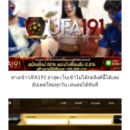
ทางเข้า UFA191 ล่าสุด เว็บเข้าไม่ได้กดลิงค์นี้ได้เลย
อัปเดตใหม่ทุกวัน เล่นต่อได้ทันที