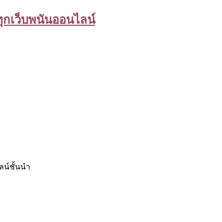
ลน์ชั้นนำ