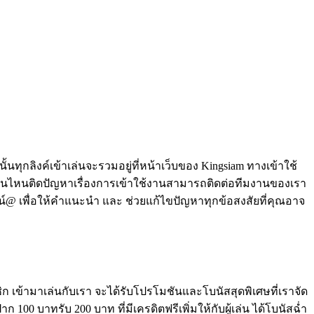
ั้นทุกลิงค์เข้าเล่นจะรวมอยู่ที่หน้าเว็บของ Kingsiam ทางเข้าใช้
ชิกท่านไหนติดปัญหาเรื่องการเข้าใช้งานสามารถติดต่อทีมงานของเรา
ลน์@ เพื่อให้คำแนะนำ และ ช่วยแก้ไขปัญหาทุกข้อสงสัยที่คุณอาจ
ก เข้ามาเล่นกับเรา จะได้รับโปรโมชันและโบนัสสุดพิเศษที่เราจัด
0 บาทรับ 200 บาท ที่มีเครดิตฟรีเพิ่มให้กับผู้เล่น ได้โบนัสฉ่ำ