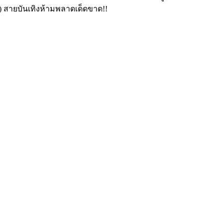
) สายบันเทิงห้ามพลาดเด็ดขาด!!