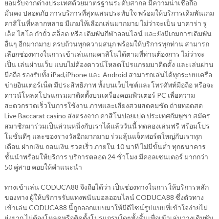
ยอมรับจากต่างประเทศด้วยมาตรฐานระดับสากล มีความน่าเชื่อถือ
มั่นคง ปลอดภัย การบริการที่สุดแสนประทับใจ พร้อมให้บริการเดิมพันเกม
คาสิโนที่หลากหลาย มีเกมให้เลือกเล่นมากมาย ไม่ว่าจะเป็น บาคาร่า รู
เล็ต ไฮโล กำถั่ว สล็อต หรือ เดิมพันกีฬาออนไลน์ และยังมีเกมการเดิมพัน
อื่นๆ อีกมากมาย ครบถ้วนทุกความสนุก พร้อมให้บริการทุกท่าน สามารถ
เลือกช่องทางในการเข้าเล่นเกมคาสิโนได้ตามที่ท่านต้องการ ไม่ว่าจะ
เป็น เล่นผ่านเว็บ แบบไม่ต้องดาวน์โหลดโปรแกรมมาติดตั้ง และเล่นผ่าน
มือถือ รองรับทั้ง iPad,iPhone และ Android สามารถเล่นได้ทุกระบบเครือ
ข่ายอินเตอร์เน็ต มีประสิทธิภาพ ทั้งบนเว็บไซต์และโทรศัพท์มือถือ หรือจะ
ดาวน์โหลดโปรแกรมมาติดตั้งบนเครื่องคอมพิวเตอร์ PC เพื่อความ
สะดวกรวดเร็วในการใช้งาน ภาพและเสียงสวยสดคมชัด ถ่ายทอดสด
Live Baccarat casino ส่งตรงจาก คาสิโนปอยเปต ประเทศกัมพูชา สมัคร
สมาชิกมาร่วมเป็นส่วนหนึ่งกับเราได้แล้ววันนี้ ทดลองเล่นฟรี พร้อมโปร
โมชั่นดีๆ และของรางวัลอีกมากมาย ร่วมลุ้นแจ็คพอร์ตใหญ่กับเราทุก
เดือน ฝากเงิน ถอนเงิน รวดเร็ว ภายใน 10 นาที ไม่มีขั้นต่ำ ทุกธนาคาร
ชั้นนำพร้อมให้บริการ บริการตลอด 24 ชั่วโมง มีคอลเซนเตอร์ มากกว่า
50 คู่สาย คอยให้คำแนะนำ
ทางเข้าเล่น CODUCA88 จึงถือได้ว่า เป็นช่องทางในการให้บริการหลัก
ของทาง ผู้ให้บริการรับแทงพนันบอลออนไลน์ CODUCA88 ซึ่งตัวทาง
เข้าเล่น CODUCA88 นี้ถูกออกแบบมาให้มีดีไซน์รูปแบบที่เข้าใจง่ายไม่
ยุ่งยาก ไม่ต้องโหลดหรือติดตั้งโปรแกรมใดๆทั้งสิ้นเพื่อเข้าเล่นวางเดิมพัน