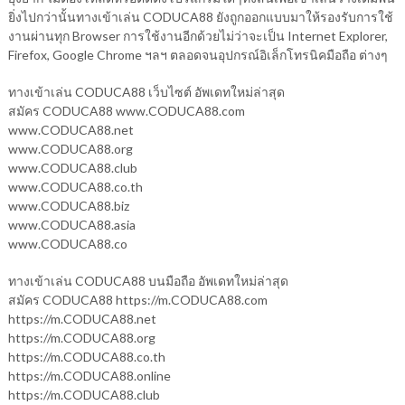
ยิ่งไปกว่านั้นทางเข้าเล่น CODUCA88 ยังถูกออกแบบมาให้รองรับการใช้
งานผ่านทุก Browser การใช้งานอีกด้วยไม่ว่าจะเป็น Internet Explorer,
Firefox, Google Chrome ฯลฯ ตลอดจนอุปกรณ์อิเล็กโทรนิคมือถือ ต่างๆ
ทางเข้าเล่น CODUCA88 เว็บไซต์ อัพเดทใหม่ล่าสุด
สมัคร CODUCA88 www.CODUCA88.com
www.CODUCA88.net
www.CODUCA88.org
www.CODUCA88.club
www.CODUCA88.co.th
www.CODUCA88.biz
www.CODUCA88.asia
www.CODUCA88.co
ทางเข้าเล่น CODUCA88 บนมือถือ อัพเดทใหม่ล่าสุด
สมัคร CODUCA88 https://m.CODUCA88.com
https://m.CODUCA88.net
https://m.CODUCA88.org
https://m.CODUCA88.co.th
https://m.CODUCA88.online
https://m.CODUCA88.club