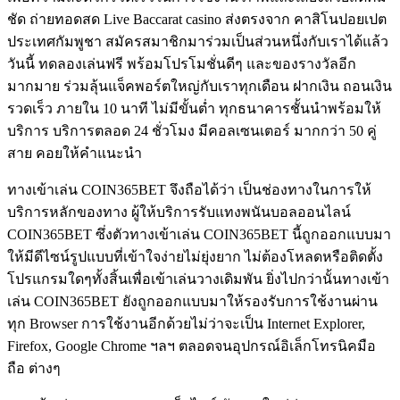
ชัด ถ่ายทอดสด Live Baccarat casino ส่งตรงจาก คาสิโนปอยเปต
ประเทศกัมพูชา สมัครสมาชิกมาร่วมเป็นส่วนหนึ่งกับเราได้แล้ว
วันนี้ ทดลองเล่นฟรี พร้อมโปรโมชั่นดีๆ และของรางวัลอีก
มากมาย ร่วมลุ้นแจ็คพอร์ตใหญ่กับเราทุกเดือน ฝากเงิน ถอนเงิน
รวดเร็ว ภายใน 10 นาที ไม่มีขั้นต่ำ ทุกธนาคารชั้นนำพร้อมให้
บริการ บริการตลอด 24 ชั่วโมง มีคอลเซนเตอร์ มากกว่า 50 คู่
สาย คอยให้คำแนะนำ
ทางเข้าเล่น COIN365BET จึงถือได้ว่า เป็นช่องทางในการให้
บริการหลักของทาง ผู้ให้บริการรับแทงพนันบอลออนไลน์
COIN365BET ซึ่งตัวทางเข้าเล่น COIN365BET นี้ถูกออกแบบมา
ให้มีดีไซน์รูปแบบที่เข้าใจง่ายไม่ยุ่งยาก ไม่ต้องโหลดหรือติดตั้ง
โปรแกรมใดๆทั้งสิ้นเพื่อเข้าเล่นวางเดิมพัน ยิ่งไปกว่านั้นทางเข้า
เล่น COIN365BET ยังถูกออกแบบมาให้รองรับการใช้งานผ่าน
ทุก Browser การใช้งานอีกด้วยไม่ว่าจะเป็น Internet Explorer,
Firefox, Google Chrome ฯลฯ ตลอดจนอุปกรณ์อิเล็กโทรนิคมือ
ถือ ต่างๆ