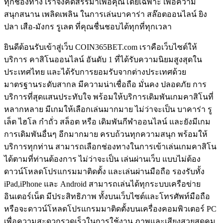
ทุกช่องทาง เราจึงคัดสรรมาเพื่อคุณโดยเฉพาะ เพื่อความ
สนุกสนาน เพลิดเพลิน ในการเล่นบาคาร่า สล๊อตออนไลน์ ยิง
ปลา เสือ-มังกร รูเลต ที่คุณชื่นชอบได้ทุกที่ทุกเวลา
ยินดีต้อนรับเข้าสู่เว็บ COIN365BET.com เราคือเว็บไซต์ให้
บริการ คาสิโนออนไลน์ อันดับ 1 ที่ได้รับความนิยมสูงสุดใน
ประเทศไทย และได้รับการยอมรับจากต่างประเทศด้วย
มาตรฐานระดับสากล มีความน่าเชื่อถือ มั่นคง ปลอดภัย การ
บริการที่สุดแสนประทับใจ พร้อมให้บริการเดิมพันเกมคาสิโนที่
หลากหลาย มีเกมให้เลือกเล่นมากมาย ไม่ว่าจะเป็น บาคาร่า รู
เล็ต ไฮโล กำถั่ว สล็อต หรือ เดิมพันกีฬาออนไลน์ และยังมีเกม
การเดิมพันอื่นๆ อีกมากมาย ครบถ้วนทุกความสนุก พร้อมให้
บริการทุกท่าน สามารถเลือกช่องทางในการเข้าเล่นเกมคาสิโน
ได้ตามที่ท่านต้องการ ไม่ว่าจะเป็น เล่นผ่านเว็บ แบบไม่ต้อง
ดาวน์โหลดโปรแกรมมาติดตั้ง และเล่นผ่านมือถือ รองรับทั้ง
iPad,iPhone และ Android สามารถเล่นได้ทุกระบบเครือข่าย
อินเตอร์เน็ต มีประสิทธิภาพ ทั้งบนเว็บไซต์และโทรศัพท์มือถือ
หรือจะดาวน์โหลดโปรแกรมมาติดตั้งบนเครื่องคอมพิวเตอร์ PC
เพื่อความสะดวกรวดเร็วในการใช้งาน ภาพและเสียงสวยสดคม