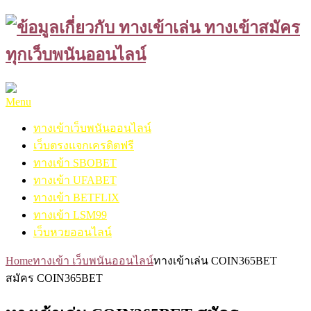
Skip
to
content
Menu
ทางเข้าเว็บพนันออนไลน์
เว็บตรงแจกเครดิตฟรี
ทางเข้า SBOBET
ทางเข้า UFABET
ทางเข้า BETFLIX
ทางเข้า LSM99
เว็บหวยออนไลน์
Home
ทางเข้า เว็บพนันออนไลน์
ทางเข้าเล่น COIN365BET
สมัคร COIN365BET