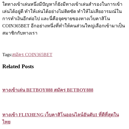
ใดทางเข้าเล่นหนึ่งมีปัญหาก็ยังมีทางเข้าเล่นสำรองในการเข้า
เล่นได้อยู่ดี ทำให้เล่นได้อย่างไม่ติดขัด ทำให้ไม่เสียอารมณ์ใน
การทำเงินอีกต่อไป และนี่คือจุดขายของทางเว็บคาสิโน
COIN365BET อีกอย่างหนึ่งที่ทำให้คนส่วนใหญ่เลือกเข้ามาเป็น
สมาชิกกับทางเรา
Tags:
สมัคร COIN365BET
Related Posts
ทางเข้าเล่น BETBOY888 สมัคร BETBOY888
ทางเข้า FLIXHENG เว็บคาสิโนออนไลน์อันดับ1 ที่ดีที่สุดใน
ไทย