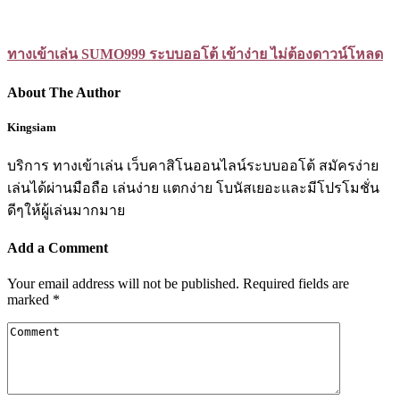
ทางเข้าเล่น SUMO999 ระบบออโต้ เข้าง่าย ไม่ต้องดาวน์โหลด
About The Author
Kingsiam
บริการ ทางเข้าเล่น เว็บคาสิโนออนไลน์ระบบออโต้ สมัครง่าย
เล่นได้ผ่านมือถือ เล่นง่าย แตกง่าย โบนัสเยอะและมีโปรโมชั่น
ดีๆให้ผู้เล่นมากมาย
Add a Comment
Your email address will not be published.
Required fields are
marked
*