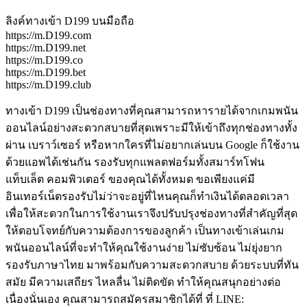
ลิงค์ทางเข้า D199 บนมือถือ
https://m.D199.com
https://m.D199.net
https://m.D199.co
https://m.D199.bet
https://m.D199.club
ทางเข้า D199 เป็นช่องทางที่คุณสามารถหารายได้จากเกมพนัน
ออนไลน์อย่างสะดวกสบายที่สุดเพราะมีให้เข้าถึงทุกช่องทางทั้ง
ผ่าน เบราว์เซอร์ หรือหากใครที่ไม่อยากเล่นบน Google ก็ใช้งาน
ด้วยแอพได้เช่นกัน รองรับทุกแพลตฟอร์มทั้งสมาร์ทโฟน
แท็บเล็ต คอมพิวเตอร์ ของคุณได้ทั้งหมด ขอเพียงแค่มี
อินเทอร์เน็ตรองรับไม่ว่าจะอยู่ที่ไหนคุณก็ทำเงินได้ตลอดเวลา
เพื่อให้สะดวกในการใช้งานเราจึงปรับปรุงช่องทางที่สำคัญที่สุด
ให้ตอบโจทย์กับความต้องการของลูกค้า เป็นทางเข้าเล่นเกม
พนันออนไลน์ที่จะทำให้คุณใช้งานง่าย ไม่ซับซ้อน ไม่ยุ่งยาก
รองรับภาษาไทย มาพร้อมกับความสะดวกสบาย ด้วยระบบที่ทัน
สมัย มีความเสถียร ไหลลื่น ไม่ติดขัด ทำให้คุณสนุกอย่างต่อ
เนื่องนั่นเอง คุณสามารถสมัครสมาชิกได้ที่ ที่ LINE: