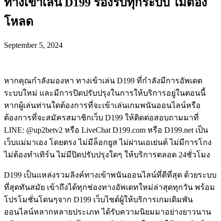
ทางเข้าเล่น D199 รองรับทุกระบบ ไม่ต้อง
โหลด
September 5, 2024
หากคุณกำลังมองหา ทางเข้าเล่น D199 ที่กำลังมีการอัพเดต
ระบบใหม่ และมีการปิดปรับปรุงในการให้บริการอยู่ในตอนนี้
หากผู้เล่นท่านใดต้องการที่จะเข้าเล่นเกมพนันออนไลน์หรือ
ต้องการที่จะสมัครสมาชิกเว็บ D199 ให้ติดต่อสอบถามมาที่
LINE: @up2betv2 หรือ LiveChat D199.com หรือ D199.net เป็น
เว็บแม่มาเอง โดยตรง ไม่มีล็อกยูส ไม่ผ่านเอเย่นต์ ไม่มีการโกง
ไม่ต้องทำเทิร์น ไม่มีปิดปรับปรุงใดๆ ให้บริการตลอด 24ชั่วโมง
D199 เป็นแหล่งรวมลิงค์ทางเข้าพนันออนไลน์ที่ดีที่สุด ด้วยระบบ
ที่สุดทันสมัย เข้าถึงได้ทุกช่องทางอัพเดทใหม่ล่าสุดทุกวัน พร้อม
โปรโมชั่นโดนๆจาก D199 เว็บไซต์ผู้ให้บริการเกมเดิมพัน
ออนไลน์หลากหลายประเภท ได้รับความนิยมมาอย่างยาวนาน