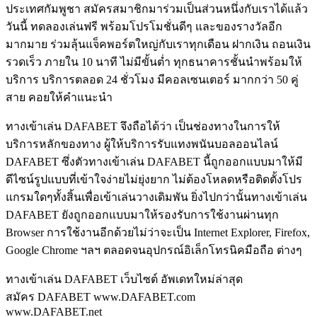
ประเทศกัมพูชา สมัครสมาชิกมาร่วมเป็นส่วนหนึ่งกับเราได้แล้ว
วันนี้ ทดลองเล่นฟรี พร้อมโปรโมชั่นดีๆ และของรางวัลอีก
มากมาย ร่วมลุ้นแจ็คพอร์ตใหญ่กับเราทุกเดือน ฝากเงิน ถอนเงิน
รวดเร็ว ภายใน 10 นาที ไม่มีขั้นต่ำ ทุกธนาคารชั้นนำพร้อมให้
บริการ บริการตลอด 24 ชั่วโมง มีคอลเซนเตอร์ มากกว่า 50 คู่
สาย คอยให้คำแนะนำ
ทางเข้าเล่น DAFABET จึงถือได้ว่า เป็นช่องทางในการให้
บริการหลักของทาง ผู้ให้บริการรับแทงพนันบอลออนไลน์
DAFABET ซึ่งตัวทางเข้าเล่น DAFABET นี้ถูกออกแบบมาให้มี
ดีไซน์รูปแบบที่เข้าใจง่ายไม่ยุ่งยาก ไม่ต้องโหลดหรือติดตั้งโปร
แกรมใดๆทั้งสิ้นเพื่อเข้าเล่นวางเดิมพัน ยิ่งไปกว่านั้นทางเข้าเล่น
DAFABET ยังถูกออกแบบมาให้รองรับการใช้งานผ่านทุก
Browser การใช้งานอีกด้วยไม่ว่าจะเป็น Internet Explorer, Firefox,
Google Chrome ฯลฯ ตลอดจนอุปกรณ์อิเล็กโทรนิคมือถือ ต่างๆ
ทางเข้าเล่น DAFABET เว็บไซต์ อัพเดทใหม่ล่าสุด
สมัคร DAFABET www.DAFABET.com
www.DAFABET.net