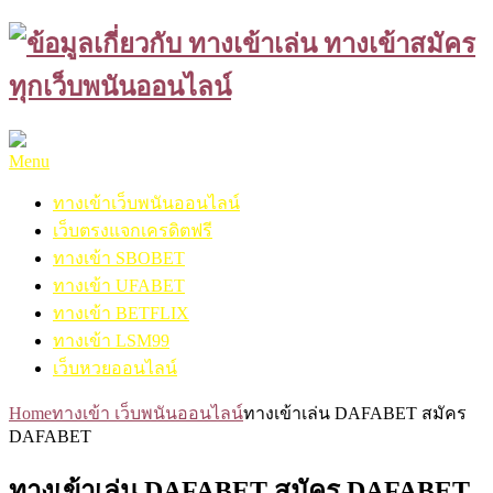
Skip
to
content
Menu
ทางเข้าเว็บพนันออนไลน์
เว็บตรงแจกเครดิตฟรี
ทางเข้า SBOBET
ทางเข้า UFABET
ทางเข้า BETFLIX
ทางเข้า LSM99
เว็บหวยออนไลน์
Home
ทางเข้า เว็บพนันออนไลน์
ทางเข้าเล่น DAFABET สมัคร
DAFABET
ทางเข้าเล่น DAFABET สมัคร DAFABET