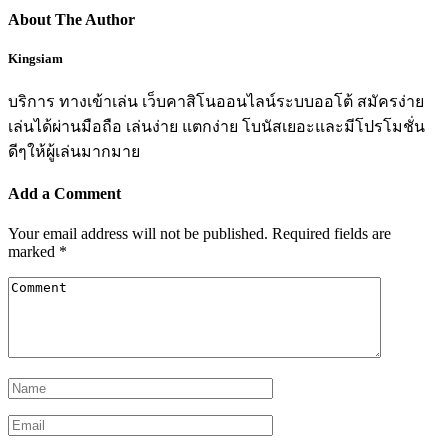
About The Author
Kingsiam
บริการ ทางเข้าเล่น เว็บคาสิโนออนไลน์ระบบออโต้ สมัครง่าย
เล่นได้ผ่านมือถือ เล่นง่าย แตกง่าย โบนัสเยอะและมีโปรโมชั่น
ดีๆให้ผู้เล่นมากมาย
Add a Comment
Your email address will not be published.
Required fields are
marked
*