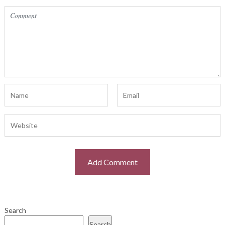
Search
Search