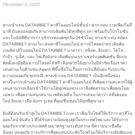
December 4, 2020
ทางเข้าเล่น DATA88BET คาสิโนออนไลน์ชั้นนำ ฝาก-ถอน ง่ายเพียงไม่กี่
นาที มั่นคงปลอดภัย สามารถเดิมพันได้ทุกที่ทุกเวลา พร้อมรับโปรโมชั่น
และโบนัสดีดีจากเรา บริการตลอดทุกวัน 24ชั่วโมง, ทางเข้าเล่น สมัคร
DATA88BET ผ่านเว็บ เล่นคาสิโนออนไลน์ ดาวน์โหลดง่ายๆ เดิมพัน
เกมส์คาสิโนออนไลน์ DATA88BET บาคาร่า , สล็อต , ยิงปลา , ไฮโล ,
กำถั่ว , รูเล็ต , และ ไพ่เสือมังกร เดิมพันบนเบราเซอร์แอพพิเคชั่น ที่แบบ
ติดตั้งลงมือถือ ดาวน์โหลดได้ฟรี เลือกฝากได้อย่างไม่มีจำกัดเรื่องราคา
เล่นผ่านเว็บตัวแทน Agent ที่ขึ้นชื่อในเรื่องการเงินที่มั่นคง รับประกัน
ความปลอดภัย ทุกกรณี .ทางเข้าเล่น DATA88BET เป็นอีกหนึ่งช่อง
ทางในการเข้าเล่น DATA88BET คาสิโนออนไลน์ ที่เพิ่มความสะดวกให้ผู้
เล่นสามารถเลือกเข้าใช้งานได้ทุกช่องทาง เราจึงคัดสรรมาเพื่อคุณโดย
เฉพาะ เพื่อความสนุกสนาน เพลิดเพลิน ในการเล่นบาคาร่า สล๊อตออน
ไลน์ ยิงปลา เสือ-มังกร รูเลต ที่คุณชื่นชอบได้ทุกที่ทุกเวลา
ยินดีต้อนรับเข้าสู่เว็บ DATA88BET.com เราคือเว็บไซต์ให้บริการ คาสิโน
ออนไลน์ อันดับ 1 ที่ได้รับความนิยมสูงสุดในประเทศไทย และได้รับการ
ยอมรับจากต่างประเทศด้วยมาตรฐานระดับสากล มีความน่าเชื่อถือ
มั่นคง ปลอดภัย การบริการที่สุดแสนประทับใจ พร้อมให้บริการเดิมพันเกม