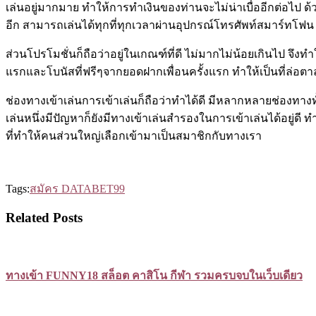
เล่นอยู่มากมาย ทำให้การทำเงินของท่านจะไม่น่าเบื่ออีกต่อไป ด
อีก สามารถเล่นได้ทุกที่ทุกเวลาผ่านอุปกรณ์โทรศัพท์สมาร์ทโฟน เพ
ส่วนโปรโมชั่นก็ถือว่าอยู่ในเกณฑ์ที่ดี ไม่มากไม่น้อยเกินไป จ
แรกและโบนัสที่ฟรีๆจากยอดฝากเพื่อนครั้งแรก ทำให้เป็นที่ล่อตาล่
ช่องทางเข้าเล่นการเข้าเล่นก็ถือว่าทำได้ดี มีหลากหลายช่องทาง
เล่นหนึ่งมีปัญหาก็ยังมีทางเข้าเล่นสำรองในการเข้าเล่นได้อยู่ด
ที่ทำให้คนส่วนใหญ่เลือกเข้ามาเป็นสมาชิกกับทางเรา
Tags:
สมัคร DATABET99
Related Posts
ทางเข้า FUNNY18 สล็อต คาสิโน กีฬา รวมครบจบในเว็บเดียว