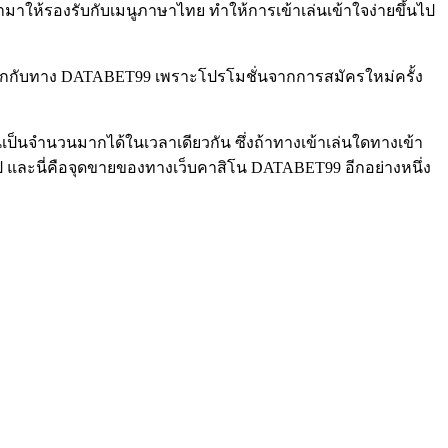
ามาให้รองรับกับเมนูภาษาไทย ทำให้การเข้าเล่นเข้าใจง่ายขึ้นไป
นสมาชิกกับทาง DATABET99 เพราะโปรโมชั่นจากการสมัครใหม่ครั้ง
นเป็นจำนวนมากได้ในเวลาเดียวกัน ซึ่งถ้าทางเข้าเล่นใดทางเข้า
่อไป และนี่คือจุดขายของทางเว็บคาสิโน DATABET99 อีกอย่างหนึ่ง