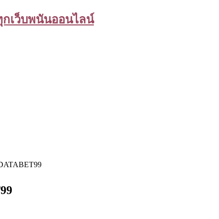
ร DATABET99
99