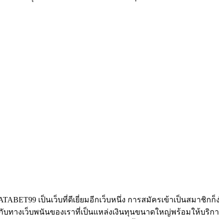
T99 เป็นเว็บที่ดีเยี่ยมอีกเว็บหนึ่ง การสมัครเข้าเป็นสมาชิกก็ง่า
ปกับทางเว็บพนันของเราที่เป็นแหล่งเงินทุนขนาดใหญ่พร้อมให้บริการ