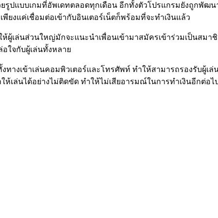
้วยรูปแบบเกมที่อัพเดทตลอดทุกเดือน อีกทั้งตัวโปรแกรมยังถูกพัฒน
ียงแค่เชื่อมต่อเข้ากับอินเตอร์เน็ตก็พร้อมที่จะทำเงินแล้ว
ึงทำให้ผู้เล่นส่วนใหญ่มักจะแนะนำเพื่อนเข้ามาสมัครเข้าร่วมเป็
อใจกับผู้เล่นทั้งหลาย
ทั้งทางเข้าเล่นคอมพิวเตอร์และโทรศัพท์ ทำให้สามารถรองรับผู้เล่
ี ทำให้เล่นได้อย่างไม่ติดขัด ทำให้ไม่เสียอารมณ์ในการทำเงินอีกต