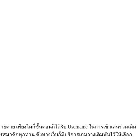
ยดาย เพียงไม่กี่ขั้นตอนก็ได้รับ Username ในการเข้าเล่นร่วมเดิม
สมาชิกทุกท่าน ซึ่งทางเว็บก็มีบริการเกมวางเดิมพันไว้ให้เลือก