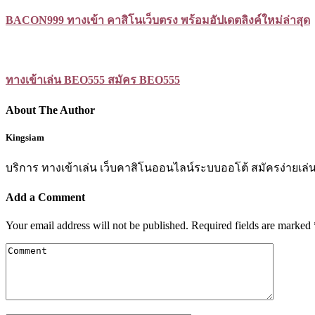
BACON999 ทางเข้า คาสิโนเว็บตรง พร้อมอัปเดตลิงค์ใหม่ล่าสุด
ทางเข้าเล่น BEO555 สมัคร BEO555
About The Author
Kingsiam
บริการ ทางเข้าเล่น เว็บคาสิโนออนไลน์ระบบออโต้ สมัครง่ายเล่นไ
Add a Comment
Your email address will not be published.
Required fields are marked