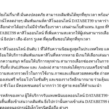
ไม่กี่นาที มั่นคงปลอดภัย สามารถเดิมพันได้ทุกที่ทุกเวลา พร้อม
โหลดง่ายๆ เดิมพันเกมส์คาสิโนออนไลน์ DATABET99 บาคาร่า , สล็อต 
ลือกฝากได้อย่างไม่มีจำกัดเรื่องราคา เล่นผ่านเว็บตัวแทน Agent ที่
TABET99 คาสิโนออนไลน์ ที่เพิ่มความสะดวกให้ผู้เล่นสามารถเลือ
ิงปลา เสือ-มังกร รูเลต ที่คุณชื่นชอบได้ทุกที่ทุกเวลา
การ คาสิโนออนไลน์ อันดับ 1 ที่ได้รับความนิยมสูงสุดในประเทศไท
้อมให้บริการเดิมพันเกมคาสิโนที่หลากหลาย มีเกมให้เลือกเล่นมากมา
กความสนุก พร้อมให้บริการทุกท่าน สามารถเลือกช่องทางในการเข้า
ทั้ง iPad,iPhone และ Android สามารถเล่นได้ทุกระบบเครือข่ายอิน
อความสะดวกรวดเร็วในการใช้งาน ภาพและเสียงสวยสดคมชัด ถ่ายทอ
ดลองเล่นฟรี พร้อมโปรโมชั่นดีๆ และของรางวัลอีกมากมาย ร่วมลุ้นแ
24 ชั่วโมง มีคอลเซนเตอร์ มากกว่า 50 คู่สาย คอยให้คำแนะนำ
การหลักของทาง ผู้ให้บริการรับแทงพนันบอลออนไลน์ DATABET99 ซึ
ั้งสิ้นเพื่อเข้าเล่นวางเดิมพัน ยิ่งไปกว่านั้นทางเข้าเล่น DATABE
ฯลฯ ตลอดจนอุปกรณ์อิเล็กโทรนิคมือถือ ต่างๆ