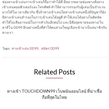
ช่องทางเข้าเล่นการเข้าเล่นก็ถือว่าทำได้ดี มีหลากหลายช่องทางทั้งทาง
เข้าเล่นคอมพิวเตอร์และโทรศัพท์ ทำให้สามารถรองรับผู้เล่นเป็นจำนวน
มากได้ในเวลาเดียวกัน ซึ่งถ้าทางเข้าเล่นใดทางเข้าเล่นหนึ่งมีปัญหาก็ยัง
มีทางเข้าเล่นสำรองในการเข้าเล่นได้อยู่ดี ทำให้เล่นได้อย่างไม่ติดขัด
ทำให้ไม่เสียอารมณ์ในการทำเงินอีกต่อไป และนี่คือจุดขายของทางเว็บ
คาสิโน DD99 อีกอย่างหนึ่งที่ทำให้คนส่วนใหญ่เลือกเข้ามาเป็นสมาชิกกับ
ทางเรา
Tags:
ทางเข้าเล่น DD99
,
สมัคร DD99
Related Posts
ทางเข้า TOUCHDOWN99 เว็บพนันออนไลน์ ที่น่าเชื่อ
ถือที่สุดในไทย