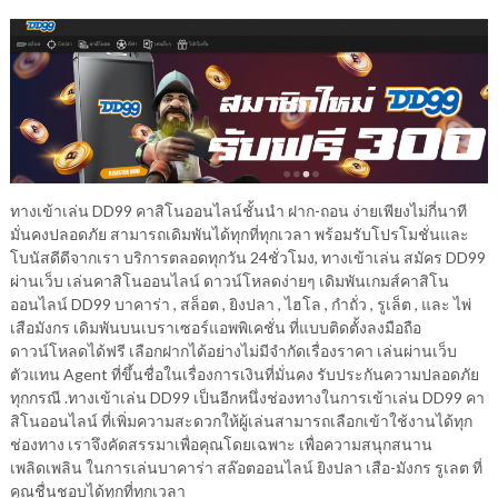
ทางเข้าเล่น DD99 คาสิโนออนไลน์ชั้นนำ ฝาก-ถอน ง่ายเพียงไม่กี่นาที
มั่นคงปลอดภัย สามารถเดิมพันได้ทุกที่ทุกเวลา พร้อมรับโปรโมชั่นและ
โบนัสดีดีจากเรา บริการตลอดทุกวัน 24ชั่วโมง, ทางเข้าเล่น สมัคร DD99
ผ่านเว็บ เล่นคาสิโนออนไลน์ ดาวน์โหลดง่ายๆ เดิมพันเกมส์คาสิโน
ออนไลน์ DD99 บาคาร่า , สล็อต , ยิงปลา , ไฮโล , กำถั่ว , รูเล็ต , และ ไพ่
เสือมังกร เดิมพันบนเบราเซอร์แอพพิเคชั่น ที่แบบติดตั้งลงมือถือ
ดาวน์โหลดได้ฟรี เลือกฝากได้อย่างไม่มีจำกัดเรื่องราคา เล่นผ่านเว็บ
ตัวแทน Agent ที่ขึ้นชื่อในเรื่องการเงินที่มั่นคง รับประกันความปลอดภัย
ทุกกรณี .ทางเข้าเล่น DD99 เป็นอีกหนึ่งช่องทางในการเข้าเล่น DD99 คา
สิโนออนไลน์ ที่เพิ่มความสะดวกให้ผู้เล่นสามารถเลือกเข้าใช้งานได้ทุก
ช่องทาง เราจึงคัดสรรมาเพื่อคุณโดยเฉพาะ เพื่อความสนุกสนาน
เพลิดเพลิน ในการเล่นบาคาร่า สล๊อตออนไลน์ ยิงปลา เสือ-มังกร รูเลต ที่
คุณชื่นชอบได้ทุกที่ทุกเวลา