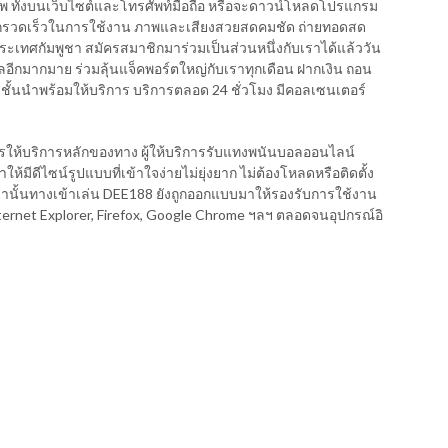
ภาพ ทั้งบนเว็บไซต์และโทรศัพท์มือถือ หรือจะดาวน์โหลดโปรแกรม
ะดวกรวดเร็วในการใช้งาน ภาพและเสียงสวยสดคมชัด ถ่ายทอดสด
ระเทศกัมพูชา สมัครสมาชิกมาร่วมเป็นส่วนหนึ่งกับเราได้แล้ววัน
ลอีกมากมาย ร่วมลุ้นแจ็คพอร์ตใหญ่กับเราทุกเดือน ฝากเงิน ถอน
ารชั้นนำพร้อมให้บริการ บริการตลอด 24 ชั่วโมง มีคอลเซนเตอร์
การให้บริการหลักของทาง ผู้ให้บริการรับแทงพนันบอลออนไลน์
้มีดีไซน์รูปแบบที่เข้าใจง่ายไม่ยุ่งยาก ไม่ต้องโหลดหรือติดตั้ง
ปกว่านั้นทางเข้าเล่น DEE188 ยังถูกออกแบบมาให้รองรับการใช้งาน
nternet Explorer, Firefox, Google Chrome ฯลฯ ตลอดจนอุปกรณ์อิ