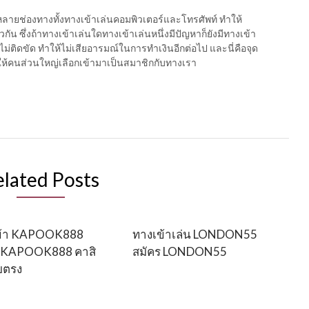
กหลายช่องทางทั้งทางเข้าเล่นคอมพิวเตอร์และโทรศัพท์ ทำให้
น ซึ่งถ้าทางเข้าเล่นใดทางเข้าเล่นหนึ่งมีปัญหาก็ยังมีทางเข้า
งไม่ติดขัด ทำให้ไม่เสียอารมณ์ในการทำเงินอีกต่อไป และนี่คือจุด
ให้คนส่วนใหญ่เลือกเข้ามาเป็นสมาชิกกับทางเรา
elated Posts
ข้า KAPOOK888
ทางเข้าเล่น LONDON55
ร KAPOOK888 คาสิ
สมัคร LONDON55
บตรง