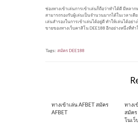
ช่องทางเข้าเล่นการเข้าเล่นก็ถือว่าทำได้ดี มีหลา
สามารถรองรับผู้เล่นเป็นจำนวนมากได้ในเวลาเดียวกั
เล่นสำรองในการเข้าเล่นได้อยู่ดี ทำให้เล่นได้อย่า
ขายของทางเว็บคาสิโน DEE188 อีกอย่างหนึ่งที่ทำ
Tags:
สมัคร DEE188
R
ทางเข้าเล่น AFBET สมัคร
ทางเ
AFBET
สมัค
โนเว็