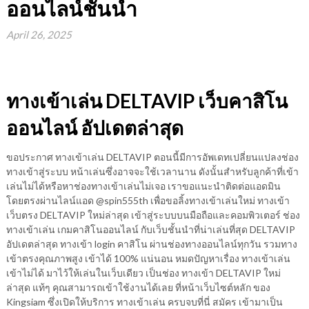
ออนไลน์ชั้นนำ
April 26, 2025
ทางเข้าเล่น DELTAVIP เว็บคาสิโน
ออนไลน์ อัปเดตล่าสุด
ขอประกาศ ทางเข้าเล่น DELTAVIP ตอนนี้มีการอัพเดทเปลี่ยนแปลงช่อง
ทางเข้าสู่ระบบ หน้าเล่นซึ่งอาจจะใช้เวลานาน ดังนั้นสำหรับลูกค้าที่เข้า
เล่นไม่ได้หรือหาช่องทางเข้าเล่นไม่เจอ เราขอแนะนำติดต่อแอดมิน
โดยตรงผ่านไลน์แอด @spin555th เพื่อขอลิ้งทางเข้าเล่นใหม่ ทางเข้า
เว็บตรง DELTAVIP ใหม่ล่าสุด เข้าสู่ระบบบนมือถือและคอมพิวเตอร์ ช่อง
ทางเข้าเล่น เกมคาสิโนออนไลน์ กับเว็บชั้นนำที่น่าเล่นที่สุด DELTAVIP
อัปเดตล่าสุด ทางเข้า login คาสิโน ผ่านช่องทางออนไลน์ทุกวัน รวมทาง
เข้าตรงคุณภาพสูง เข้าได้ 100% แน่นอน หมดปัญหาเรื่อง ทางเข้าเล่น
เข้าไม่ได้ มาไว้ให้เล่นในเว็บเดียว เป็นช่อง ทางเข้า DELTAVIP ใหม่
ล่าสุด แท้ๆ คุณสามารถเข้าใช้งานได้เลย ที่หน้าเว็บไซต์หลัก ของ
Kingsiam ซึ่งเปิดให้บริการ ทางเข้าเล่น ครบจบที่นี่ สมัคร เข้ามาเป็น