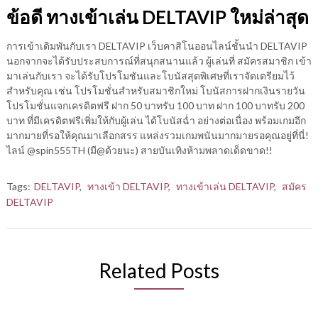
ข้อดี ทางเข้าเล่น DELTAVIP ใหม่ล่าสุด
การเข้าเดิมพันกับเรา DELTAVIP เว็บคาสิโนออนไลน์ชั้นนำ DELTAVIP
นอกจากจะได้รับประสบการณ์ที่สนุกสนานแล้ว ผู้เล่นที่ สมัครสมาชิก เข้า
มาเล่นกับเรา จะได้รับโปรโมชันและโบนัสสุดพิเศษที่เราจัดเตรียมไว้
สำหรับคุณ เช่น โปรโมชั่นสำหรับสมาชิกใหม่ โบนัสการฝากเงินรายวัน
โปรโมชั่นแจกเครดิตฟรี ฝาก 50 บาทรับ 100 บาท ฝาก 100 บาทรับ 200
บาท ที่มีเครดิตฟรีเพิ่มให้กับผู้เล่น ได้โบนัสฉ่ำ อย่างต่อเนื่อง พร้อมเกมอีก
มากมายที่รอให้คุณมาเลือกสรร แหล่งรวมเกมพนันมากมายรอคุณอยู่ที่นี่!
ไลน์ @spin555TH (มี@ด้วยนะ) สายบันเทิงห้ามพลาดเด็ดขาด!!
Tags:
DELTAVIP
,
ทางเข้า DELTAVIP
,
ทางเข้าเล่น DELTAVIP
,
สมัคร
DELTAVIP
Related Posts