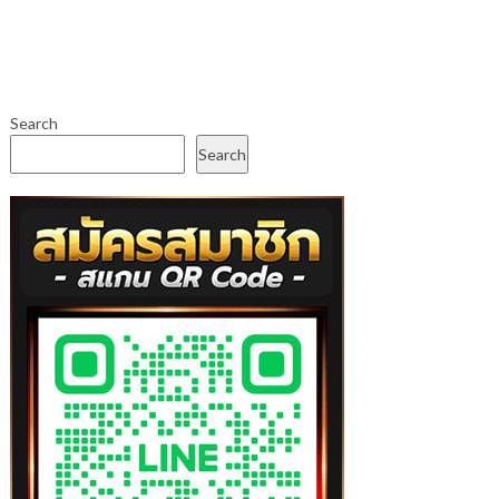
Search
Search