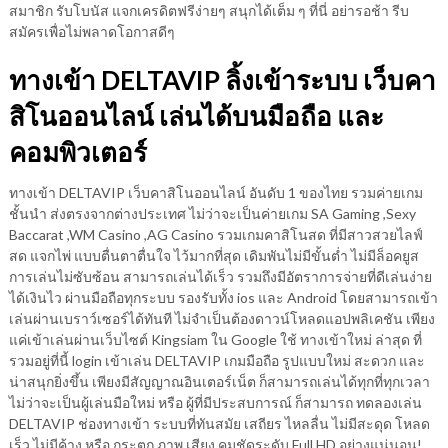
สมาชิก รับโบนัส แจกเครดิตฟรีง่ายๆ สนุกได้เต็ม ๆ ที่นี่ อย่ารอช้า รีบ
สมัครเพื่อไม่พลาดโอกาสดีๆ
ทางเข้า DELTAVIP ลิ้งเข้าระบบ เว็บคา
สิโนออนไลน์ เล่นได้บนมือถือ และ
คอมพิวเตอร์
ทางเข้า DELTAVIP เว็บคาสิโนออนไลน์ อันดับ 1 ของไทย รวมค่ายเกม
ชั้นนำ ส่งตรงจากต่างประเทศ ไม่ว่าจะเป็นค่ายเกม SA Gaming ,Sexy
Baccarat ,WM Casino ,AG Casino รวมเกมคาสิโนสด ที่มีสาวสวยไลฟ์
สด แจกไพ่ แบบตื่นตาตื่นใจ ไว้มากที่สุด เดิมพันไม่มีขั้นต่ำ ไม่มีล็อคยูส
การเล่นไม่ซับซ้อน สามารถเล่นได้เร็ว รวมถึงมีอัตราการจ่ายที่ดีเล่นง่าย
ได้เงินไว ผ่านมือถือทุกระบบ รองรับทั้ง ios และ Android โดยสามารถเข้า
เล่นผ่านเบราว์เซอร์ได้ทันที ไม่จำเป็นต้องดาวน์โหลดแอปพลิเคชัน เพียง
แค่เข้าเล่นผ่านเว็บไซต์ Kingsiam ใน Google ใช้ ทางเข้าใหม่ ล่าสุด ที่
รวมอยู่ที่นี้ login เข้าเล่น DELTAVIP เกมมือถือ รูปแบบใหม่ สะดวก และ
น่าสนุกยิ่งขึ้น เพียงมีสัญญาณอินเตอร์เน็ต ก็สามารถเล่นได้ทุกที่ทุกเวลา
ไม่ว่าจะเป็นผู้เล่นมือใหม่ หรือ ผู้ที่มีประสบการณ์ ก็สามารถ ทดลองเล่น
DELTAVIP ช่องทางเข้า ระบบที่ทันสมัย เสถียร ไหลลื่น ไม่มีสะดุด โหลด
เร็ว ไม่มีค้าง หรือ กระตุก ภาพ เสียง คมชัดระดับ Full HD อย่างแน่นอน!