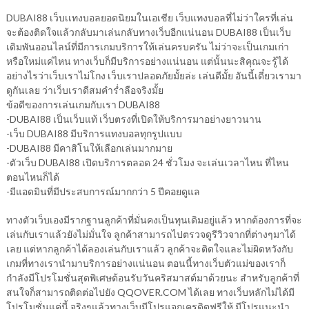
DUBAI88 เว็บเเทงบอลยอดนิยมในเอเชีย เว็บแทงบอลที่ไม่ว่าใครที่เล่น
จะต้องติดใจแล้วกลับมาเล่นกลับทางเว็บอีกแน่นอน DUBAI88 เป็นเว็บ
เดิมพันออนไลน์ที่มีการเกมบริการให้เล่นครบครัน ไม่ว่าจะเป็นเกมเก่า
หรือใหม่แค่ไหน ทางเว็บก็มีบริการอย่างแน่นอน แต่นั้นนะสิคุณจะรู้ได้
อย่างไรว่าเว็บเราไม่โกง เว็บเราปลอดภัยมั้ยล่ะ เล่นดีมั้ย อันนี้เดี๋ยวเรามา
ดูกันเลย ว่าเว็บเราดีสมคำร่ำลือจริงมั้ย
ข้อดีของการเล่นเกมกับเรา DUBAI88
-DUBAI88 เป็นเว็บแท้ เว็บตรงที่เปิดให้บริการมาอย่างยาวนาน
-เว็บ DUBAI88 มีบริการแทงบอลทุกรูปแบบ
-DUBAI88 มีคาสิโนให้เลือกเล่นมากมาย
-ตัวเว็บ DUBAI88 เปิดบริการตลอด 24 ชั่วโมง จะเล่นเวลาไหน ที่ไหน
ตอนไหนก็ได้
-มีแอดมินที่มีประสบการณ์มากกว่า 5 ปีคอยดูแล
ทางตัวเว็บเองมีรากฐานลูกค้าที่มั่นคงเป็นทุนเดิมอยู่แล้ว หากต้องการที่จะ
เล่นกับเราแล้วยังไม่มั่นใจ ลูกค้าสามารถไปตรวจดูรีวิวจากที่ต่างๆมาได้
เลย แต่หากลูกค้าได้ลองเล่นกับเราแล้ว ลูกค้าจะติดใจและไม่ผิดหวังกับ
เกมที่ทางเรานำมาบริการอย่างแน่นอน ตอนนี้ทางเว็บตัวแม่ของเราก็
กำลังมีโปรโมชั่นสุดพิเศษต้อนรับวันคริสมาสต์มาด้วยนะ สำหรับลูกค้าที่
สนใจก็สามารถติดต่อไปยัง QQOVER.COM ได้เลย ทางเว็บหลักไม่ได้มี
โปรโมชั่นแค่นี้ จริงๆแล้วทางเว็บมีโปรแจกเครดิตฟรีให้ มีโปรแนะนำ