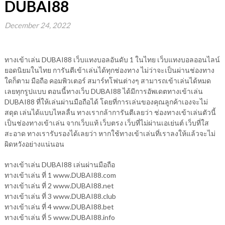
DUBAI88
December 24, 2022
ทางเข้าเล่น DUBAI88 เว็บแทงบอลอันดับ 1 ในไทย เว็บแทงบอลออนไลน์
ยอดนิยมในไทย การันตีเข้าเล่นได้ทุกช่องทาง ไม่ว่าจะเป็นผ่านช่องทาง
ใดก็ตาม มือถือ คอมพิวเตอร์ สมาร์ทโฟนต่างๆ สามารถเข้าเล่นได้หมด
เลยทุกรูปแบบ ตอนนี้ทางเว็บ DUBAI88 ได้มีการอัพเดตทางเข้าเล่น
DUBAI88 ที่ให้เล่นผ่านมือถือได้ โดยที่การเล่นของคุณลูกค้าเองจะไม่
สดุด เล่นได้แบบไหลลื่น ทางเรากล้าการันตีเลยว่า ช่องทางเข้าเล่นตัวนี้
เป็นช่องทางเข้าเล่น จากเว็บแท้ เว็บตรง เว็บที่ไม่ผ่านเอเย่นต์ เว็บที่ใส
สะอาด ทางเรารับรองได้เลยว่า หากใช้ทางเข้าเล่นที่เราลงให้แล้วจะไม่
ผิดหวังอย่างแน่นอน
ทางเข้าเล่น DUBAI88 เล่นผ่านมือถือ
ทางเข้าเล่น ที่ 1 www.DUBAI88.com
ทางเข้าเล่น ที่ 2 www.DUBAI88.net
ทางเข้าเล่น ที่ 3 www.DUBAI88.club
ทางเข้าเล่น ที่ 4 www.DUBAI88.bet
ทางเข้าเล่น ที่ 5 www.DUBAI88.info