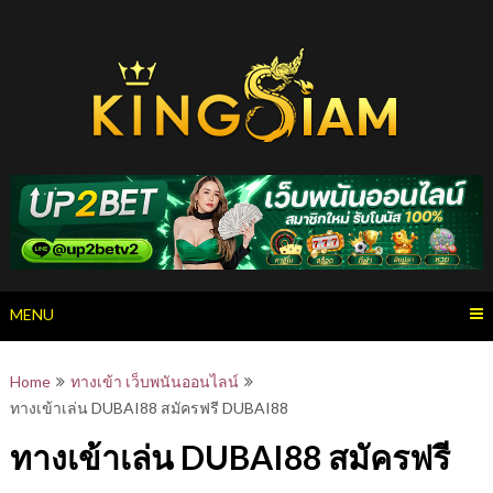
Skip
to
content
MENU
Home
ทางเข้า เว็บพนันออนไลน์
ทางเข้าเล่น DUBAI88 สมัครฟรี DUBAI88
ทางเข้าเล่น DUBAI88 สมัครฟรี