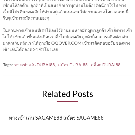
เพื่อนให้อีกด้วย ลูกค้าที่เป็นสมาชิกเก่าทุกท่านไม่ต้องคิดน้อยใจไป ทาง
เว็บมีโปรคืนยอดเสียให้ท่านอยู่แล้วแน่นอน ไม่อยากพลาดโอกาสแบบนี้
รีบๆเข้ามาสมัครกันเยอะๆ
ในส่วนทางเข้าเล่นที่เราได้ลงไว้ด้านบนหากมีปัญหาลูกค้าเข้าลิ้งทางเข้า
ไม่ได้ เข้าแล้วขึ้นแจ้งเตือนว่าลิ้งไม่ปลอดภัย ลูกค้าก็สามารถติดต่อกลับ
มาหาเว็บหลักเราได้ทุกเมื่อ QQOVER.COM เข้ามาติดต่อขอรับช่องทาง
เข้าเล่นได้ตลอด 24 ชั่วโมงเลย
Tags:
ทางเข้าเล่น DUBAI88
,
สมัคร DUBAI88
,
สล็อต DUBAI88
Related Posts
ทางเข้าเล่น SAGAME88 สมัคร SAGAME88