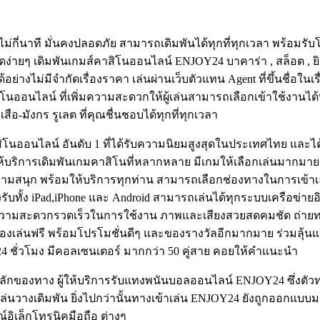
่กี่นาที มั่นคงปลอดภัย สามารถเดิมพันได้ทุกที่ทุกเวลา พร้อมรั
ายๆ เดิมพันเกมส์คาสิโนออนไลน์ ENJOY24 บาคาร่า , สล็อต , ยิงปลา
้อย่างไม่มีจำกัดเรื่องราคา เล่นผ่านเว็บตัวแทน Agent ที่ขึ้นชื่อใน
โนออนไลน์ ที่เพิ่มความสะดวกให้ผู้เล่นสามารถเลือกเข้าใช้งานได
อ-มังกร รูเลต ที่คุณชื่นชอบได้ทุกที่ทุกเวลา
ร คาสิโนออนไลน์ อันดับ 1 ที่ได้รับความนิยมสูงสุดในประเทศไทย
ห้บริการเดิมพันเกมคาสิโนที่หลากหลาย มีเกมให้เลือกเล่นมากมาย ไม
มสนุก พร้อมให้บริการทุกท่าน สามารถเลือกช่องทางในการเข้าเล่น
ทั้ง iPad,iPhone และ Android สามารถเล่นได้ทุกระบบเครือข่ายอิน
อความสะดวกรวดเร็วในการใช้งาน ภาพและเสียงสวยสดคมชัด ถ่ายทอ
ดลองเล่นฟรี พร้อมโปรโมชั่นดีๆ และของรางวัลอีกมากมาย ร่วมลุ้นแ
24 ชั่วโมง มีคอลเซนเตอร์ มากกว่า 50 คู่สาย คอยให้คำแนะนำ
ลักของทาง ผู้ให้บริการรับแทงพนันบอลออนไลน์ ENJOY24 ซึ่งตัวทา
ข้าเล่นวางเดิมพัน ยิ่งไปกว่านั้นทางเข้าเล่น ENJOY24 ยังถูกออกแ
ณ์อิเล็กโทรนิคมือถือ ต่างๆ