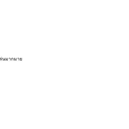
้เล่นมากมาย