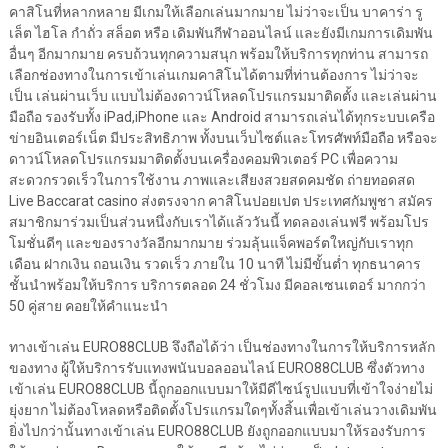
คาสิโนที่หลากหลาย มีเกมให้เลือกเล่นมากมาย ไม่ว่าจะเป็น บาคาร่า รู
เล็ต ไฮโล กำถั่ว สล็อต หรือ เดิมพันกีฬาออนไลน์ และยังมีเกมการเดิมพัน
อื่นๆ อีกมากมาย ครบถ้วนทุกความสนุก พร้อมให้บริการทุกท่าน สามารถ
เลือกช่องทางในการเข้าเล่นเกมคาสิโนได้ตามที่ท่านต้องการ ไม่ว่าจะ
เป็น เล่นผ่านเว็บ แบบไม่ต้องดาวน์โหลดโปรแกรมมาติดตั้ง และเล่นผ่าน
มือถือ รองรับทั้ง iPad,iPhone และ Android สามารถเล่นได้ทุกระบบเครือ
ข่ายอินเตอร์เน็ต มีประสิทธิภาพ ทั้งบนเว็บไซต์และโทรศัพท์มือถือ หรือจะ
ดาวน์โหลดโปรแกรมมาติดตั้งบนเครื่องคอมพิวเตอร์ PC เพื่อความ
สะดวกรวดเร็วในการใช้งาน ภาพและเสียงสวยสดคมชัด ถ่ายทอดสด
Live Baccarat casino ส่งตรงจาก คาสิโนปอยเปต ประเทศกัมพูชา สมัคร
สมาชิกมาร่วมเป็นส่วนหนึ่งกับเราได้แล้ววันนี้ ทดลองเล่นฟรี พร้อมโปร
โมชั่นดีๆ และของรางวัลอีกมากมาย ร่วมลุ้นแจ็คพอร์ตใหญ่กับเราทุก
เดือน ฝากเงิน ถอนเงิน รวดเร็ว ภายใน 10 นาที ไม่มีขั้นต่ำ ทุกธนาคาร
ชั้นนำพร้อมให้บริการ บริการตลอด 24 ชั่วโมง มีคอลเซนเตอร์ มากกว่า
50 คู่สาย คอยให้คำแนะนำ
ทางเข้าเล่น EURO88CLUB จึงถือได้ว่า เป็นช่องทางในการให้บริการหลัก
ของทาง ผู้ให้บริการรับแทงพนันบอลออนไลน์ EURO88CLUB ซึ่งตัวทาง
เข้าเล่น EURO88CLUB นี้ถูกออกแบบมาให้มีดีไซน์รูปแบบที่เข้าใจง่ายไม่
ยุ่งยาก ไม่ต้องโหลดหรือติดตั้งโปรแกรมใดๆทั้งสิ้นเพื่อเข้าเล่นวางเดิมพัน
ยิ่งไปกว่านั้นทางเข้าเล่น EURO88CLUB ยังถูกออกแบบมาให้รองรับการ