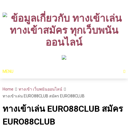
Skip
to
content
MENU
Home
ทางเข้า เว็บพนันออนไลน์
ทางเข้าเล่น EURO88CLUB สมัคร EURO88CLUB
ทางเข้าเล่น EURO88CLUB สมัคร
EURO88CLUB