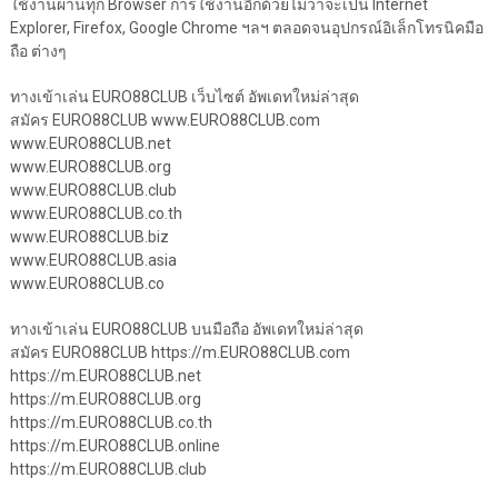
ใช้งานผ่านทุก Browser การใช้งานอีกด้วยไม่ว่าจะเป็น Internet
Explorer, Firefox, Google Chrome ฯลฯ ตลอดจนอุปกรณ์อิเล็กโทรนิคมือ
ถือ ต่างๆ
ทางเข้าเล่น EURO88CLUB เว็บไซต์ อัพเดทใหม่ล่าสุด
สมัคร EURO88CLUB www.EURO88CLUB.com
www.EURO88CLUB.net
www.EURO88CLUB.org
www.EURO88CLUB.club
www.EURO88CLUB.co.th
www.EURO88CLUB.biz
www.EURO88CLUB.asia
www.EURO88CLUB.co
ทางเข้าเล่น EURO88CLUB บนมือถือ อัพเดทใหม่ล่าสุด
สมัคร EURO88CLUB https://m.EURO88CLUB.com
https://m.EURO88CLUB.net
https://m.EURO88CLUB.org
https://m.EURO88CLUB.co.th
https://m.EURO88CLUB.online
https://m.EURO88CLUB.club