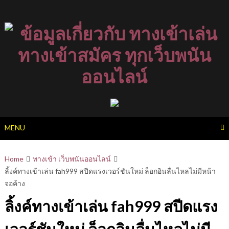
Skip
to
content
MENU
Home
ทางเข้า เว็บพนันออนไลน์
ลิ้งค์ทางเข้าเล่น fah999 สปีดแรงเวอร์ชันใหม่ ล็อกอินลื่นไหลไม่มีหน้า
จอค้าง
ลิ้งค์ทางเข้าเล่น fah999 สปีดแรง