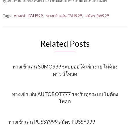
ตุกติกเก็บค่าน้ำหรือหักเปอร์เซ็นต์ส่วนต่างเลยแม้แต่สลึงเดียว
Tags:
ทางเข้า FAH999
,
ทางเข้าเล่น FAH999
,
สมัคร fah999
Related Posts
ทางเข้าเล่น SUMO999 ระบบออโต้ เข้าง่าย ไม่ต้อง
ดาวน์โหลด
ทางเข้าเล่น AUTOBOT777 รองรับทุกระบบ ไม่ต้อง
โหลด
ทางเข้าเล่น PUSSY999 สมัคร PUSSY999