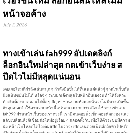
เวอร์ชันใหม่ ล็อกอินลื่นไหลไม่มี
หน้าจอค้าง
July 3, 2026
ทางเข้าเล่น fah999 อัปเดตลิงก์
ล็อกอินใหม่ล่าสุด กดเข้าเว็บง่าย ส
ปีดไวไม่มีหลุดแน่นอน
เคยเจอไหมที่กำลังเล่นสนุก ๆ กำลังมือขึ้นได้ที่เลย แต่แล้วจู่ ๆ หน้าเว็บดัน
นิ่งสนิทขยับไม่ได้ หรือจู่ ๆ ระบบก็เด้งหลุดไปหน้าอื่นเองจนทำให้จังหวะ
ทำเงินต้องขาดตอนไปดื้อ ๆ ปัญหาชวนปวดหัวพวกนั้นจะไม่มีทางเกิดขึ้น
ถ้าคุณกดเข้าใช้งานจากหน้านี้แน่นอน เพราะการเลือกใช้ ทางเข้าเล่น
fah999 ผ่านหน้าเว็บของเราตรงนี้ เรามีคนคอยนั่งเช็ก คอยคัดกรอง และ
สลับเปลี่ยนลิงก์เชื่อมต่อใหม่อยู่เรื่อย ๆ ตลอดทั้งวัน เพื่อให้ตัวระบบมีความ
นิ่ง หน้าเว็บโหลดได้ไวเต็มสปีด ไม่ว่าจะเปิดเล่นด้วยเน็ตมือถือทั่วไปหรือ
เปิดผ่านเน็ตบ้านก็กดเข้ามาเล่นพร้อมกันได้แบบสบาย ๆ ไม่มีอาการหน้า