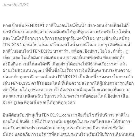
June 8, 2021
ทางเข้าเล่น FENIX191 คาสิโนออนไลน์ชั้นนำ ฝาก-ถอน ง่ายเพียงไม่กี่
นาที มั่นคงปลอดภัย สามารถเดิมพันได้ทุกที่ทุกเวลา พร้อมรับโปรโมชั่น
และโบนัสดีดีจากเรา บริการตลอดทุกวัน 24ชั่วโมง, ทางเข้าเล่น สมัคร
FENIX191 ผ่านเว็บ เล่นคาสิโนออนไลน์ ดาวน์โหลดง่ายๆ เดิมพันเกมส์
คาสิโนออนไลน์ FENIX191 บาคาร่า , สล็อต , ยิงปลา , ไฮโล , กำถั่ว , รู
เล็ต , และ ไพ่เสือมังกร เดิมพันบนเบราเซอร์แอพพิเคชั่น ที่แบบติดตั้ง
ลงมือถือ ดาวน์โหลดได้ฟรี เลือกฝากได้อย่างไม่มีจำกัดเรื่องราคา เล่น
ผ่านเว็บตัวแทน Agent ที่ขึ้นชื่อในเรื่องการเงินที่มั่นคง รับประกันความ
ปลอดภัย ทุกกรณี .ทางเข้าเล่น FENIX191 เป็นอีกหนึ่งช่องทางในการเข้า
เล่น FENIX191 คาสิโนออนไลน์ ที่เพิ่มความสะดวกให้ผู้เล่นสามารถเลือก
เข้าใช้งานได้ทุกช่องทาง เราจึงคัดสรรมาเพื่อคุณโดยเฉพาะ เพื่อความ
สนุกสนาน เพลิดเพลิน ในการเล่นบาคาร่า สล๊อตออนไลน์ ยิงปลา เสือ-
มังกร รูเลต ที่คุณชื่นชอบได้ทุกที่ทุกเวลา
ยินดีต้อนรับเข้าสู่เว็บ FENIX191.com เราคือเว็บไซต์ให้บริการ คาสิโน
ออนไลน์ อันดับ 1 ที่ได้รับความนิยมสูงสุดในประเทศไทย และได้รับการ
ยอมรับจากต่างประเทศด้วยมาตรฐานระดับสากล มีความน่าเชื่อถือ
มั่นคง ปลอดภัย การบริการที่สุดแสนประทับใจ พร้อมให้บริการเดิมพันเกม