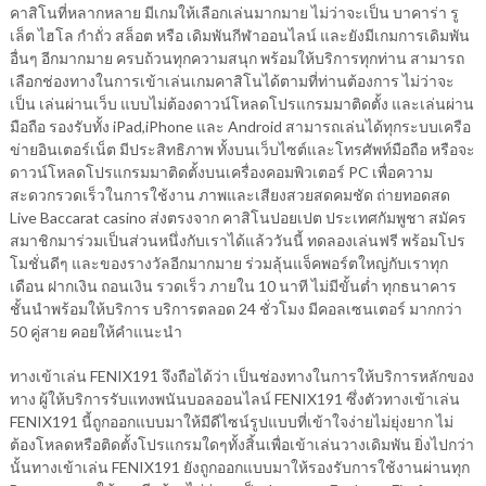
คาสิโนที่หลากหลาย มีเกมให้เลือกเล่นมากมาย ไม่ว่าจะเป็น บาคาร่า รู
เล็ต ไฮโล กำถั่ว สล็อต หรือ เดิมพันกีฬาออนไลน์ และยังมีเกมการเดิมพัน
อื่นๆ อีกมากมาย ครบถ้วนทุกความสนุก พร้อมให้บริการทุกท่าน สามารถ
เลือกช่องทางในการเข้าเล่นเกมคาสิโนได้ตามที่ท่านต้องการ ไม่ว่าจะ
เป็น เล่นผ่านเว็บ แบบไม่ต้องดาวน์โหลดโปรแกรมมาติดตั้ง และเล่นผ่าน
มือถือ รองรับทั้ง iPad,iPhone และ Android สามารถเล่นได้ทุกระบบเครือ
ข่ายอินเตอร์เน็ต มีประสิทธิภาพ ทั้งบนเว็บไซต์และโทรศัพท์มือถือ หรือจะ
ดาวน์โหลดโปรแกรมมาติดตั้งบนเครื่องคอมพิวเตอร์ PC เพื่อความ
สะดวกรวดเร็วในการใช้งาน ภาพและเสียงสวยสดคมชัด ถ่ายทอดสด
Live Baccarat casino ส่งตรงจาก คาสิโนปอยเปต ประเทศกัมพูชา สมัคร
สมาชิกมาร่วมเป็นส่วนหนึ่งกับเราได้แล้ววันนี้ ทดลองเล่นฟรี พร้อมโปร
โมชั่นดีๆ และของรางวัลอีกมากมาย ร่วมลุ้นแจ็คพอร์ตใหญ่กับเราทุก
เดือน ฝากเงิน ถอนเงิน รวดเร็ว ภายใน 10 นาที ไม่มีขั้นต่ำ ทุกธนาคาร
ชั้นนำพร้อมให้บริการ บริการตลอด 24 ชั่วโมง มีคอลเซนเตอร์ มากกว่า
50 คู่สาย คอยให้คำแนะนำ
ทางเข้าเล่น FENIX191 จึงถือได้ว่า เป็นช่องทางในการให้บริการหลักของ
ทาง ผู้ให้บริการรับแทงพนันบอลออนไลน์ FENIX191 ซึ่งตัวทางเข้าเล่น
FENIX191 นี้ถูกออกแบบมาให้มีดีไซน์รูปแบบที่เข้าใจง่ายไม่ยุ่งยาก ไม่
ต้องโหลดหรือติดตั้งโปรแกรมใดๆทั้งสิ้นเพื่อเข้าเล่นวางเดิมพัน ยิ่งไปกว่า
นั้นทางเข้าเล่น FENIX191 ยังถูกออกแบบมาให้รองรับการใช้งานผ่านทุก