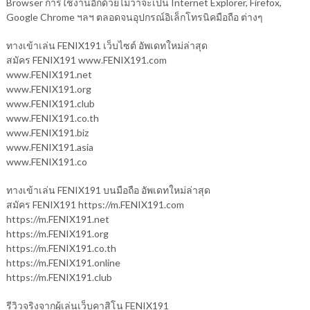
Browser การใช้งานอีกด้วยไม่ว่าจะเป็น Internet Explorer, Firefox,
Google Chrome ฯลฯ ตลอดจนอุปกรณ์อิเล็กโทรนิคมือถือ ต่างๆ
ทางเข้าเล่น FENIX191 เว็บไซต์ อัพเดทใหม่ล่าสุด
สมัคร FENIX191 www.FENIX191.com
www.FENIX191.net
www.FENIX191.org
www.FENIX191.club
www.FENIX191.co.th
www.FENIX191.biz
www.FENIX191.asia
www.FENIX191.co
ทางเข้าเล่น FENIX191 บนมือถือ อัพเดทใหม่ล่าสุด
สมัคร FENIX191 https://m.FENIX191.com
https://m.FENIX191.net
https://m.FENIX191.org
https://m.FENIX191.co.th
https://m.FENIX191.online
https://m.FENIX191.club
รีวิวจริงจากผู้เล่นเว็บคาสิโน FENIX191