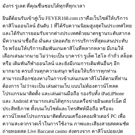
มังกร รูเลต ที่คุณชื่นชอบได้ทุกที่ทุกเวลา
ยินดีต้อนรับเข้าสู่เว็บ FEVER168.com เราคือเว็บไซต์ให้บริการ
คาสิโนออนไลน์ อันดับ 1 ที่ได้รับความนิยมสูงสุดในประเทศไทย
และได้รับการยอมรับจากต่างประเทศด้วยมาตรฐานระดับสากล
มีความน่าเชื่อถือ มั่นคง ปลอดภัย การบริการที่สุดแสนประทับ
ใจ พร้อมให้บริการเดิมพันเกมคาสิโนที่หลากหลาย มีเกมให้
เลือกเล่นมากมาย ไม่ว่าจะเป็น บาคาร่า รูเล็ต ไฮโล กำถั่ว สล็อต
หรือ เดิมพันกีฬาออนไลน์ และยังมีเกมการเดิมพันอื่นๆ อีก
มากมาย ครบถ้วนทุกความสนุก พร้อมให้บริการทุกท่าน
สามารถเลือกช่องทางในการเข้าเล่นเกมคาสิโนได้ตามที่ท่าน
ต้องการ ไม่ว่าจะเป็น เล่นผ่านเว็บ แบบไม่ต้องดาวน์โหลด
โปรแกรมมาติดตั้ง และเล่นผ่านมือถือ รองรับทั้ง iPad,iPhone
และ Android สามารถเล่นได้ทุกระบบเครือข่ายอินเตอร์เน็ต มี
ประสิทธิภาพ ทั้งบนเว็บไซต์และโทรศัพท์มือถือ หรือจะ
ดาวน์โหลดโปรแกรมมาติดตั้งบนเครื่องคอมพิวเตอร์ PC เพื่อ
ความสะดวกรวดเร็วในการใช้งาน ภาพและเสียงสวยสดคมชัด
ถ่ายทอดสด Live Baccarat casino ส่งตรงจาก คาสิโนปอยเปต