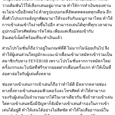
วางเดิมพันไว้ให้เลือกเล่นอยู่มากมาย ทำให้การทำเงินของท่าน
จะไม่น่าเบื่ออีกต่อไป ด้วยรูปแบบเกมที่อัพเดทตลอดทุกเดือน อีก
ทั้งตัวโปรแกรมยังถูกพัฒนามาให้รองรับกับเมนูภาษาไทย ทำให้
การเข้าเล่นเข้าใจง่ายขึ้นไปอีก สามารถเล่นได้ทุกที่ทุกเวลาผ่าน
อุปกรณ์โทรศัพท์สมาร์ทโฟน เพียงแค่เชื่อมต่อเข้ากับ
อินเตอร์เน็ตก็พร้อมที่จะทำเงินแล้ว
ส่วนโปรโมชั่นก็ถือว่าอยู่ในเกณฑ์ที่ดี ไม่มากไม่น้อยเกินไป จึง
ทำให้ผู้เล่นส่วนใหญ่มักจะแนะนำเพื่อนเข้ามาสมัครเข้าร่วมเป็น
สมาชิกกับทาง FEVER168 เพราะโปรโมชั่นจากการสมัครใหม่
ครั้งแรกและโบนัสที่ฟรีๆจากยอดฝากเพื่อนครั้งแรก ทำให้เป็นที่
ล่อตาล่อใจกับผู้เล่นทั้งหลาย
ช่องทางเข้าเล่นการเข้าเล่นก็ถือว่าทำได้ดี มีหลากหลายช่อง
ทางทั้งทางเข้าเล่นคอมพิวเตอร์และโทรศัพท์ ทำให้สามารถ
รองรับผู้เล่นเป็นจำนวนมากได้ในเวลาเดียวกัน ซึ่งถ้าทางเข้าเล่น
ใดทางเข้าเล่นหนึ่งมีปัญหาก็ยังมีทางเข้าเล่นสำรองในการเข้า
เล่นได้อยู่ดี ทำให้เล่นได้อย่างไม่ติดขัด ทำให้ไม่เสียอารมณ์ใน