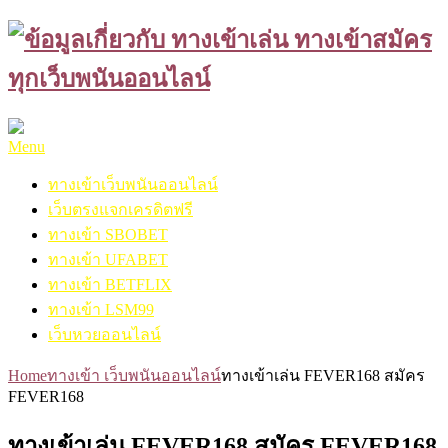
Skip
to
content
Menu
ทางเข้าเว็บพนันออนไลน์
เว็บตรงแจกเครดิตฟรี
ทางเข้า SBOBET
ทางเข้า UFABET
ทางเข้า BETFLIX
ทางเข้า LSM99
เว็บหวยออนไลน์
Home
ทางเข้า เว็บพนันออนไลน์
ทางเข้าเล่น FEVER168 สมัคร
FEVER168
ทางเข้าเล่น FEVER168 สมัคร FEVER168