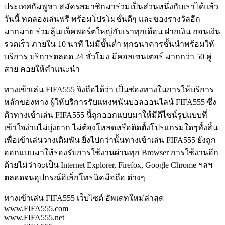
ประเทศกัมพูชา สมัครสมาชิกมาร่วมเป็นส่วนหนึ่งกับเราได้แล้ว
วันนี้ ทดลองเล่นฟรี พร้อมโปรโมชั่นดีๆ และของรางวัลอีก
มากมาย ร่วมลุ้นแจ็คพอร์ตใหญ่กับเราทุกเดือน ฝากเงิน ถอนเงิน
รวดเร็ว ภายใน 10 นาที ไม่มีขั้นต่ำ ทุกธนาคารชั้นนำพร้อมให้
บริการ บริการตลอด 24 ชั่วโมง มีคอลเซนเตอร์ มากกว่า 50 คู่
สาย คอยให้คำแนะนำ
ทางเข้าเล่น FIFA555 จึงถือได้ว่า เป็นช่องทางในการให้บริการ
หลักของทาง ผู้ให้บริการรับแทงพนันบอลออนไลน์ FIFA555 ซึ่ง
ตัวทางเข้าเล่น FIFA555 นี้ถูกออกแบบมาให้มีดีไซน์รูปแบบที่
เข้าใจง่ายไม่ยุ่งยาก ไม่ต้องโหลดหรือติดตั้งโปรแกรมใดๆทั้งสิ้น
เพื่อเข้าเล่นวางเดิมพัน ยิ่งไปกว่านั้นทางเข้าเล่น FIFA555 ยังถูก
ออกแบบมาให้รองรับการใช้งานผ่านทุก Browser การใช้งานอีก
ด้วยไม่ว่าจะเป็น Internet Explorer, Firefox, Google Chrome ฯลฯ
ตลอดจนอุปกรณ์อิเล็กโทรนิคมือถือ ต่างๆ
ทางเข้าเล่น FIFA555 เว็บไซต์ อัพเดทใหม่ล่าสุด
www.FIFA555.com
www.FIFA555.net