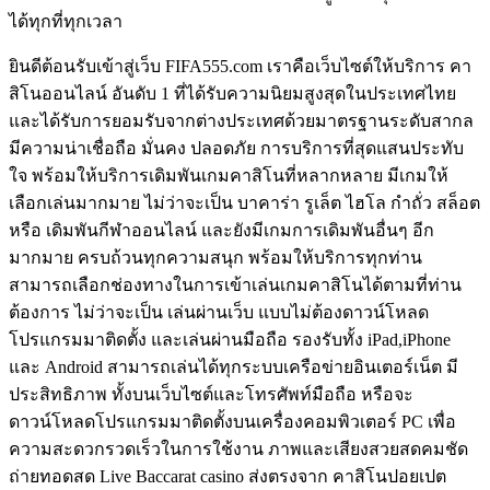
ได้ทุกที่ทุกเวลา
ยินดีต้อนรับเข้าสู่เว็บ FIFA555.com เราคือเว็บไซต์ให้บริการ คา
สิโนออนไลน์ อันดับ 1 ที่ได้รับความนิยมสูงสุดในประเทศไทย
และได้รับการยอมรับจากต่างประเทศด้วยมาตรฐานระดับสากล
มีความน่าเชื่อถือ มั่นคง ปลอดภัย การบริการที่สุดแสนประทับ
ใจ พร้อมให้บริการเดิมพันเกมคาสิโนที่หลากหลาย มีเกมให้
เลือกเล่นมากมาย ไม่ว่าจะเป็น บาคาร่า รูเล็ต ไฮโล กำถั่ว สล็อต
หรือ เดิมพันกีฬาออนไลน์ และยังมีเกมการเดิมพันอื่นๆ อีก
มากมาย ครบถ้วนทุกความสนุก พร้อมให้บริการทุกท่าน
สามารถเลือกช่องทางในการเข้าเล่นเกมคาสิโนได้ตามที่ท่าน
ต้องการ ไม่ว่าจะเป็น เล่นผ่านเว็บ แบบไม่ต้องดาวน์โหลด
โปรแกรมมาติดตั้ง และเล่นผ่านมือถือ รองรับทั้ง iPad,iPhone
และ Android สามารถเล่นได้ทุกระบบเครือข่ายอินเตอร์เน็ต มี
ประสิทธิภาพ ทั้งบนเว็บไซต์และโทรศัพท์มือถือ หรือจะ
ดาวน์โหลดโปรแกรมมาติดตั้งบนเครื่องคอมพิวเตอร์ PC เพื่อ
ความสะดวกรวดเร็วในการใช้งาน ภาพและเสียงสวยสดคมชัด
ถ่ายทอดสด Live Baccarat casino ส่งตรงจาก คาสิโนปอยเปต