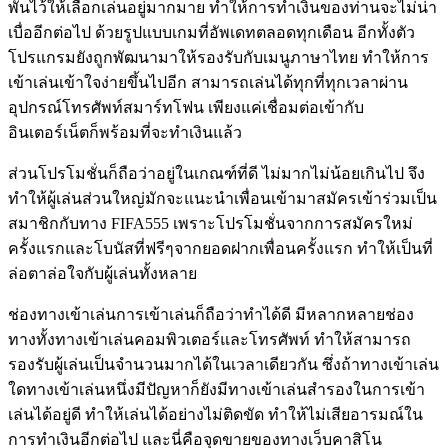
พันไว้ให้เลือกเล่นอยู่มากมาย ทำให้การทำเงินของท่านจะไม่น่า
เบื่ออีกต่อไป ด้วยรูปแบบเกมที่อัพเดทตลอดทุกเดือน อีกทั้งตัว
โปรแกรมยังถูกพัฒนามาให้รองรับกับเมนูภาษาไทย ทำให้การ
เข้าเล่นเข้าใจง่ายขึ้นไปอีก สามารถเล่นได้ทุกที่ทุกเวลาผ่าน
อุปกรณ์โทรศัพท์สมาร์ทโฟน เพียงแค่เชื่อมต่อเข้ากับ
อินเตอร์เน็ตก็พร้อมที่จะทำเงินแล้ว
ส่วนโปรโมชั่นก็ถือว่าอยู่ในเกณฑ์ที่ดี ไม่มากไม่น้อยเกินไป จึง
ทำให้ผู้เล่นส่วนใหญ่มักจะแนะนำเพื่อนเข้ามาสมัครเข้าร่วมเป็น
สมาชิกกับทาง FIFA555 เพราะโปรโมชั่นจากการสมัครใหม่
ครั้งแรกและโบนัสที่ฟรีๆจากยอดฝากเพื่อนครั้งแรก ทำให้เป็นที่
ล่อตาล่อใจกับผู้เล่นทั้งหลาย
ช่องทางเข้าเล่นการเข้าเล่นก็ถือว่าทำได้ดี มีหลากหลายช่อง
ทางทั้งทางเข้าเล่นคอมพิวเตอร์และโทรศัพท์ ทำให้สามารถ
รองรับผู้เล่นเป็นจำนวนมากได้ในเวลาเดียวกัน ซึ่งถ้าทางเข้าเล่น
ใดทางเข้าเล่นหนึ่งมีปัญหาก็ยังมีทางเข้าเล่นสำรองในการเข้า
เล่นได้อยู่ดี ทำให้เล่นได้อย่างไม่ติดขัด ทำให้ไม่เสียอารมณ์ใน
การทำเงินอีกต่อไป และนี่คือจุดขายของทางเว็บคาสิโน