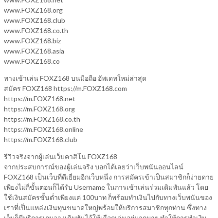
www.FOXZ168.org
www.FOXZ168.club
www.FOXZ168.co.th
www.FOXZ168.biz
www.FOXZ168.asia
www.FOXZ168.co
ทางเข้าเล่น FOXZ168 บนมือถือ อัพเดทใหม่ล่าสุด
สมัคร FOXZ168 https://m.FOXZ168.com
https://m.FOXZ168.net
https://m.FOXZ168.org
https://m.FOXZ168.co.th
https://m.FOXZ168.online
https://m.FOXZ168.club
รีวิวจริงจากผู้เล่นเว็บคาสิโน FOXZ168
จากประสบการณ์ของผู้เล่นจริง บอกได้เลยว่าเว็บพนันออนไลน์
FOXZ168 เป็นเว็บที่ดีเยี่ยมอีกเว็บหนึ่ง การสมัครเข้าเป็นสมาชิกก็ง่ายดาย
เพียงไม่กี่ขั้นตอนก็ได้รับ Username ในการเข้าเล่นร่วมเดิมพันแล้ว โดย
ใช้เงินสมัครขั้นต่ำเพียงแค่ 100บาท ก็พร้อมทำเงินไปกับทางเว็บพนันของ
เราที่เป็นแหล่งเงินทุนขนาดใหญ่พร้อมให้บริการสมาชิกทุกท่าน ซึ่งทาง
เว็บก็มีบริการเกมวางเดิมพันไว้ให้เลือกเล่นอยู่มากมาย ทำให้การทำเงิน