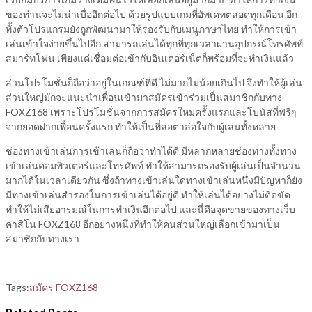
ของท่านจะไม่น่าเบื่ออีกต่อไป ด้วยรูปแบบเกมที่อัพเดทตลอดทุกเดือน อีก
ทั้งตัวโปรแกรมยังถูกพัฒนามาให้รองรับกับเมนูภาษาไทย ทำให้การเข้า
เล่นเข้าใจง่ายขึ้นไปอีก สามารถเล่นได้ทุกที่ทุกเวลาผ่านอุปกรณ์โทรศัพท์
สมาร์ทโฟน เพียงแค่เชื่อมต่อเข้ากับอินเตอร์เน็ตก็พร้อมที่จะทำเงินแล้ว
ส่วนโปรโมชั่นก็ถือว่าอยู่ในเกณฑ์ที่ดี ไม่มากไม่น้อยเกินไป จึงทำให้ผู้เล่น
ส่วนใหญ่มักจะแนะนำเพื่อนเข้ามาสมัครเข้าร่วมเป็นสมาชิกกับทาง
FOXZ168 เพราะโปรโมชั่นจากการสมัครใหม่ครั้งแรกและโบนัสที่ฟรีๆ
จากยอดฝากเพื่อนครั้งแรก ทำให้เป็นที่ล่อตาล่อใจกับผู้เล่นทั้งหลาย
ช่องทางเข้าเล่นการเข้าเล่นก็ถือว่าทำได้ดี มีหลากหลายช่องทางทั้งทาง
เข้าเล่นคอมพิวเตอร์และโทรศัพท์ ทำให้สามารถรองรับผู้เล่นเป็นจำนวน
มากได้ในเวลาเดียวกัน ซึ่งถ้าทางเข้าเล่นใดทางเข้าเล่นหนึ่งมีปัญหาก็ยัง
มีทางเข้าเล่นสำรองในการเข้าเล่นได้อยู่ดี ทำให้เล่นได้อย่างไม่ติดขัด
ทำให้ไม่เสียอารมณ์ในการทำเงินอีกต่อไป และนี่คือจุดขายของทางเว็บ
คาสิโน FOXZ168 อีกอย่างหนึ่งที่ทำให้คนส่วนใหญ่เลือกเข้ามาเป็น
สมาชิกกับทางเรา
Tags:
สมัคร FOXZ168