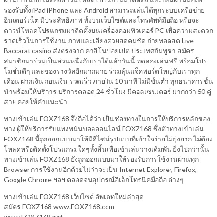
รองรับทั้ง iPad,iPhone และ Android สามารถเล่นได้ทุกระบบเครือข่าย
อินเตอร์เน็ต มีประสิทธิภาพ ทั้งบนเว็บไซต์และโทรศัพท์มือถือ หรือจะ
ดาวน์โหลดโปรแกรมมาติดตั้งบนเครื่องคอมพิวเตอร์ PC เพื่อความสะดวก
รวดเร็วในการใช้งาน ภาพและเสียงสวยสดคมชัด ถ่ายทอดสด Live
Baccarat casino ส่งตรงจาก คาสิโนปอยเปต ประเทศกัมพูชา สมัคร
สมาชิกมาร่วมเป็นส่วนหนึ่งกับเราได้แล้ววันนี้ ทดลองเล่นฟรี พร้อมโปร
โมชั่นดีๆ และของรางวัลอีกมากมาย ร่วมลุ้นแจ็คพอร์ตใหญ่กับเราทุก
เดือน ฝากเงิน ถอนเงิน รวดเร็ว ภายใน 10 นาที ไม่มีขั้นต่ำ ทุกธนาคารชั้น
นำพร้อมให้บริการ บริการตลอด 24 ชั่วโมง มีคอลเซนเตอร์ มากกว่า 50 คู่
สาย คอยให้คำแนะนำ
ทางเข้าเล่น FOXZ168 จึงถือได้ว่า เป็นช่องทางในการให้บริการหลักของ
ทาง ผู้ให้บริการรับแทงพนันบอลออนไลน์ FOXZ168 ซึ่งตัวทางเข้าเล่น
FOXZ168 นี้ถูกออกแบบมาให้มีดีไซน์รูปแบบที่เข้าใจง่ายไม่ยุ่งยาก ไม่ต้อง
โหลดหรือติดตั้งโปรแกรมใดๆทั้งสิ้นเพื่อเข้าเล่นวางเดิมพัน ยิ่งไปกว่านั้น
ทางเข้าเล่น FOXZ168 ยังถูกออกแบบมาให้รองรับการใช้งานผ่านทุก
Browser การใช้งานอีกด้วยไม่ว่าจะเป็น Internet Explorer, Firefox,
Google Chrome ฯลฯ ตลอดจนอุปกรณ์อิเล็กโทรนิคมือถือ ต่างๆ
ทางเข้าเล่น FOXZ168 เว็บไซต์ อัพเดทใหม่ล่าสุด
สมัคร FOXZ168 www.FOXZ168.com
www.FOXZ168.net