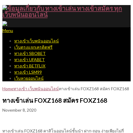
Skip
to
content
Menu
ทางเข้าเว็บพนันออนไลน์
เว็บตรงแจกเครดิตฟรี
ทางเข้า SBOBET
ทางเข้า UFABET
ทางเข้า BETFLIX
ทางเข้า LSM99
เว็บหวยออนไลน์
Home
ทางเข้า เว็บพนันออนไลน์
ทางเข้าเล่น FOXZ168 สมัคร FOXZ168
ทางเข้าเล่น FOXZ168 สมัคร FOXZ168
November 8, 2020
ทางเข้าเล่น FOXZ168 คาสิโนออนไลน์ชั้นนำ ฝาก-ถอน ง่ายเพียงไม่กี่