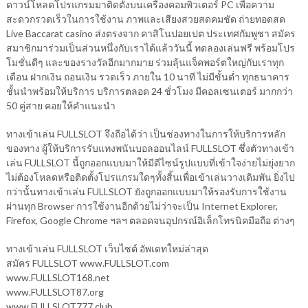
ดาวน์โหลดโปรแกรมมาติดตั้งบนเครื่องคอมพิวเตอร์ PC เพื่อความ
สะดวกรวดเร็วในการใช้งาน ภาพและเสียงสวยสดคมชัด ถ่ายทอดสด
Live Baccarat casino ส่งตรงจาก คาสิโนปอยเปต ประเทศกัมพูชา สมัคร
สมาชิกมาร่วมเป็นส่วนหนึ่งกับเราได้แล้ววันนี้ ทดลองเล่นฟรี พร้อมโปร
โมชั่นดีๆ และของรางวัลอีกมากมาย ร่วมลุ้นแจ็คพอร์ตใหญ่กับเราทุก
เดือน ฝากเงิน ถอนเงิน รวดเร็ว ภายใน 10 นาที ไม่มีขั้นต่ำ ทุกธนาคาร
ชั้นนำพร้อมให้บริการ บริการตลอด 24 ชั่วโมง มีคอลเซนเตอร์ มากกว่า
50 คู่สาย คอยให้คำแนะนำ
ทางเข้าเล่น FULLSLOT จึงถือได้ว่า เป็นช่องทางในการให้บริการหลัก
ของทาง ผู้ให้บริการรับแทงพนันบอลออนไลน์ FULLSLOT ซึ่งตัวทางเข้า
เล่น FULLSLOT นี้ถูกออกแบบมาให้มีดีไซน์รูปแบบที่เข้าใจง่ายไม่ยุ่งยาก
ไม่ต้องโหลดหรือติดตั้งโปรแกรมใดๆทั้งสิ้นเพื่อเข้าเล่นวางเดิมพัน ยิ่งไป
กว่านั้นทางเข้าเล่น FULLSLOT ยังถูกออกแบบมาให้รองรับการใช้งาน
ผ่านทุก Browser การใช้งานอีกด้วยไม่ว่าจะเป็น Internet Explorer,
Firefox, Google Chrome ฯลฯ ตลอดจนอุปกรณ์อิเล็กโทรนิคมือถือ ต่างๆ
ทางเข้าเล่น FULLSLOT เว็บไซต์ อัพเดทใหม่ล่าสุด
สมัคร FULLSLOT www.FULLSLOT.com
www.FULLSLOT168.net
www.FULLSLOT87.org
www.FULLSLOT777.club