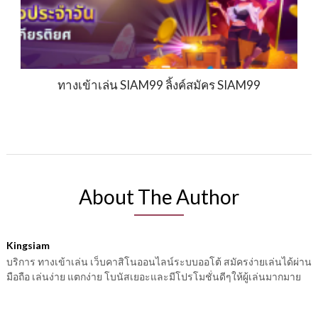
ทางเข้าเล่น SIAM99 ลิ้งค์สมัคร SIAM99
About The Author
Kingsiam
บริการ ทางเข้าเล่น เว็บคาสิโนออนไลน์ระบบออโต้ สมัครง่ายเล่นได้ผ่าน
มือถือ เล่นง่าย แตกง่าย โบนัสเยอะและมีโปรโมชั่นดีๆให้ผู้เล่นมากมาย