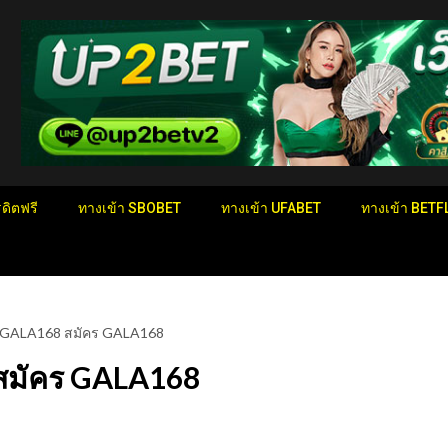
ดิตฟรี
ทางเข้า SBOBET
ทางเข้า UFABET
ทางเข้า BETF
น GALA168 สมัคร GALA168
 สมัคร GALA168