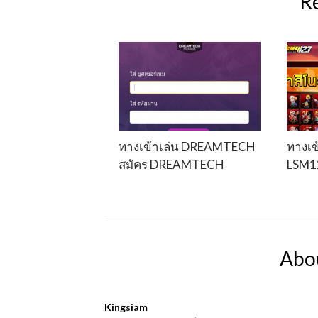
R
ทางเข้าเล่น DREAMTECH
ทางเข
สมัคร DREAMTECH
LSM1
Abo
Kingsiam