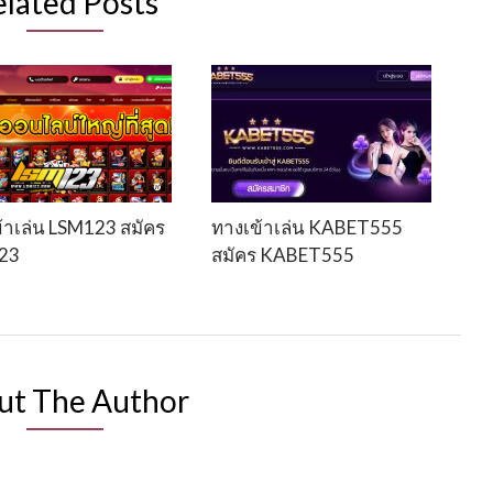
elated Posts
้าเล่น LSM123 สมัคร
ทางเข้าเล่น KABET555
23
สมัคร KABET555
ut The Author