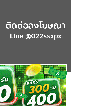
UP2BET