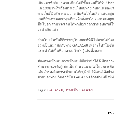
เป็นสมาชิกก็ง่ายดาย เพียงไม่กี่ขั้นตอนก็ได้รับ Us
แค่ 100บาท ก็พร้อมทำเงินไปกับทางเว็บพนันของเรา
ทางเว็บก็มีบริการเกมวางเดิมพันไว้ให้เลือกเล่นอย
เกมที่อัพเดทตลอดทุกเดือน อีกทั้งตัวโปรแกรมยังถ
ขึ้นไปอีก สามารถเล่นได้ทุกที่ทุกเวลาผ่านอุปกรณ์โท
จะทำเงินแล้ว
ส่วนโปรโมชั่นก็ถือว่าอยู่ในเกณฑ์ที่ดี ไม่มากไม่น
ร่วมเป็นสมาชิกกับทาง GALA168 เพราะโปรโมชั่นจ
แรก ทำให้เป็นที่ล่อตาล่อใจกับผู้เล่นทั้งหลาย
ช่องทางเข้าเล่นการเข้าเล่นก็ถือว่าทำได้ดี มีหลา
สามารถรองรับผู้เล่นเป็นจำนวนมากได้ในเวลาเดียวกั
เล่นสำรองในการเข้าเล่นได้อยู่ดี ทำให้เล่นได้อย่า
ขายของทางเว็บคาสิโน GALA168 อีกอย่างหนึ่งที่
Tags:
GALA168
,
ทางเข้า GALA168