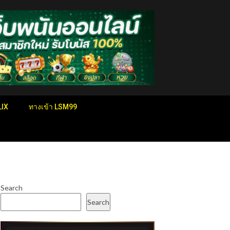
LIX
ทางเข้า LSM99
Search
Search