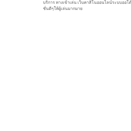
บริการ ทางเข้าเล่น เว็บคาสิโนออนไลน์ระบบออโต้ 
ชั่นดีๆให้ผู้เล่นมากมาย