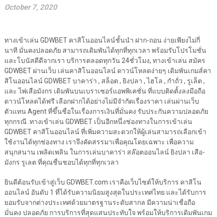
October 7, 2020
ทางเข้าเล่น GDWBET คาสิโนออนไลน์ชั้นนำ ฝาก-ถอน ง่ายเพียงไม่กี่
นาที มั่นคงปลอดภัย สามารถเดิมพันได้ทุกที่ทุกเวลา พร้อมรับโปรโมชั่น
และโบนัสดีดีจากเรา บริการตลอดทุกวัน 24ชั่วโมง, ทางเข้าเล่น สมัคร
GDWBET ผ่านเว็บ เล่นคาสิโนออนไลน์ ดาวน์โหลดง่ายๆ เดิมพันเกมส์คา
สิโนออนไลน์ GDWBET บาคาร่า , สล็อต , ยิงปลา , ไฮโล , กำถั่ว , รูเล็ต ,
และ ไพ่เสือมังกร เดิมพันบนเบราเซอร์แอพพิเคชั่น ที่แบบติดตั้งลงมือถือ
ดาวน์โหลดได้ฟรี เลือกฝากได้อย่างไม่มีจำกัดเรื่องราคา เล่นผ่านเว็บ
ตัวแทน Agent ที่ขึ้นชื่อในเรื่องการเงินที่มั่นคง รับประกันความปลอดภัย
ทุกกรณี .ทางเข้าเล่น GDWBET เป็นอีกหนึ่งช่องทางในการเข้าเล่น
GDWBET คาสิโนออนไลน์ ที่เพิ่มความสะดวกให้ผู้เล่นสามารถเลือกเข้า
ใช้งานได้ทุกช่องทาง เราจึงคัดสรรมาเพื่อคุณโดยเฉพาะ เพื่อความ
สนุกสนาน เพลิดเพลิน ในการเล่นบาคาร่า สล๊อตออนไลน์ ยิงปลา เสือ-
มังกร รูเลต ที่คุณชื่นชอบได้ทุกที่ทุกเวลา
ยินดีต้อนรับเข้าสู่เว็บ GDWBET.com เราคือเว็บไซต์ให้บริการ คาสิโน
ออนไลน์ อันดับ 1 ที่ได้รับความนิยมสูงสุดในประเทศไทย และได้รับการ
ยอมรับจากต่างประเทศด้วยมาตรฐานระดับสากล มีความน่าเชื่อถือ
มั่นคง ปลอดภัย การบริการที่สุดแสนประทับใจ พร้อมให้บริการเดิมพันเกม