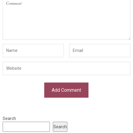
Search
Search