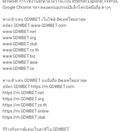
Browser การใช้งานอีกด้วยไม่ว่าจะเป็น Internet Explorer, Firefox,
Google Chrome ฯลฯ ตลอดจนอุปกรณ์อิเล็กโทรนิคมือถือ ต่างๆ
ทางเข้าเล่น GDWBET เว็บไซต์ อัพเดทใหม่ล่าสุด
สมัคร GDWBET www.GDWBET.com
www.GDWBET.net
www.GDWBET.org
www.GDWBET.club
www.GDWBET.co.th
www.GDWBET.biz
www.GDWBET.asia
www.GDWBET.co
ทางเข้าเล่น GDWBET บนมือถือ อัพเดทใหม่ล่าสุด
สมัคร GDWBET https://m.GDWBET.com
https://m.GDWBET.net
https://m.GDWBET.org
https://m.GDWBET.co.th
https://m.GDWBET.online
https://m.GDWBET.club
รีวิวจริงจากผู้เล่นเว็บคาสิโน GDWBET