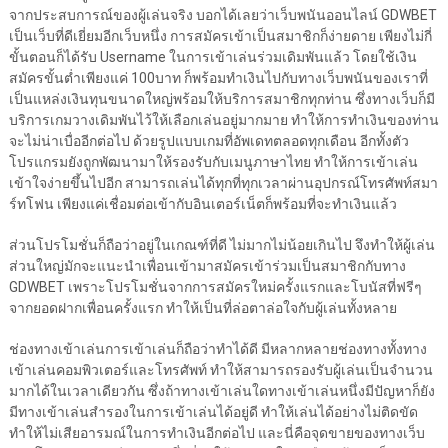
จากประสบการณ์ของผู้เล่นจริง บอกได้เลยว่าเว็บพนันออนไลน์ GDWBET
เป็นเว็บที่ดีเยี่ยมอีกเว็บหนึ่ง การสมัครเข้าเป็นสมาชิกก็ง่ายดาย เพียงไม่กี่
ขั้นตอนก็ได้รับ Username ในการเข้าเล่นร่วมเดิมพันแล้ว โดยใช้เงิน
สมัครขั้นต่ำเพียงแค่ 100บาท ก็พร้อมทำเงินไปกับทางเว็บพนันของเราที่
เป็นแหล่งเงินทุนขนาดใหญ่พร้อมให้บริการสมาชิกทุกท่าน ซึ่งทางเว็บก็มี
บริการเกมวางเดิมพันไว้ให้เลือกเล่นอยู่มากมาย ทำให้การทำเงินของท่าน
จะไม่น่าเบื่ออีกต่อไป ด้วยรูปแบบเกมที่อัพเดทตลอดทุกเดือน อีกทั้งตัว
โปรแกรมยังถูกพัฒนามาให้รองรับกับเมนูภาษาไทย ทำให้การเข้าเล่น
เข้าใจง่ายขึ้นไปอีก สามารถเล่นได้ทุกที่ทุกเวลาผ่านอุปกรณ์โทรศัพท์สมา
ร์ทโฟน เพียงแค่เชื่อมต่อเข้ากับอินเตอร์เน็ตก็พร้อมที่จะทำเงินแล้ว
ส่วนโปรโมชั่นก็ถือว่าอยู่ในเกณฑ์ที่ดี ไม่มากไม่น้อยเกินไป จึงทำให้ผู้เล่น
ส่วนใหญ่มักจะแนะนำเพื่อนเข้ามาสมัครเข้าร่วมเป็นสมาชิกกับทาง
GDWBET เพราะโปรโมชั่นจากการสมัครใหม่ครั้งแรกและโบนัสที่ฟรีๆ
จากยอดฝากเพื่อนครั้งแรก ทำให้เป็นที่ล่อตาล่อใจกับผู้เล่นทั้งหลาย
ช่องทางเข้าเล่นการเข้าเล่นก็ถือว่าทำได้ดี มีหลากหลายช่องทางทั้งทาง
เข้าเล่นคอมพิวเตอร์และโทรศัพท์ ทำให้สามารถรองรับผู้เล่นเป็นจำนวน
มากได้ในเวลาเดียวกัน ซึ่งถ้าทางเข้าเล่นใดทางเข้าเล่นหนึ่งมีปัญหาก็ยัง
มีทางเข้าเล่นสำรองในการเข้าเล่นได้อยู่ดี ทำให้เล่นได้อย่างไม่ติดขัด
ทำให้ไม่เสียอารมณ์ในการทำเงินอีกต่อไป และนี่คือจุดขายของทางเว็บ