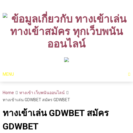
Skip
to
content
MENU
Home
ทางเข้า เว็บพนันออนไลน์
ทางเข้าเล่น GDWBET สมัคร GDWBET
ทางเข้าเล่น GDWBET สมัคร
GDWBET