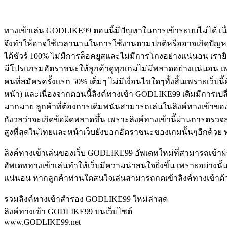
ทางเข้าเล่น GODLIKE99 ตอนนี้มีปัญหาในการเข้าระบบไม่ได้ เน
จึงทำให้อาจใช้เวลานานในการใช้งานตามปกติหรืออาจเกิดปัญหาขึ้
ได้ชัวร์ 100% ไม่มีการล็อคยูสและไม่มีการโกงอย่างเเน่นอน เราย
มีโปรแกรมอัตราชนะให้ลูกค้าดูทุกเกมไม่มีพลาดอย่างเเน่นอน เพ
คนที่สมัครครั้งเเรก 50% เต็มๆ ไม่มีเงื่อนไขใดๆทั้งสิ้นเพราะเว็บนี
หน้า) และเนื่องจากตอนนี้ลิงค์ทางเข้า GODLIKE99 เดิมมีการเปล
มากมาย ลูกค้าที่ต้องการเดิมพนันสามารถเล่นในลิงค์ทางเข้าของ 
กังวลว่าจะเกิดข้อผิดพลาดขึ้น เพราะลิงค์ทางเข้านี้ผ่านการตรวจสอ
สูงที่สุดในไทยและหน้าเว็บยังบอกอัตราชนะของเกมนั้นๆอีกด้วย ทำ
ลิงค์ทางเข้าเล่นของเว็บ GODLIKE99 อัพเดทใหม่ที่สามารถเข้าผ่
อัพเดททางเข้าเล่นทำให้เว็บมีความน่าสนใจยิ่งขึ้น เพราะอย่างนั้
เเน่นอน หากลูกค้าท่านใดสนใจเล่นสามารถกดเข้าลิงค์ทางเข้าด้าน
รวมลิงค์ทางเข้าสำรอง GODLIKE99 ใหม่ล่าสุด
ลิงค์ทางเข้า GODLIKE99 บนเว็บไซต์
www.GODLIKE99.net