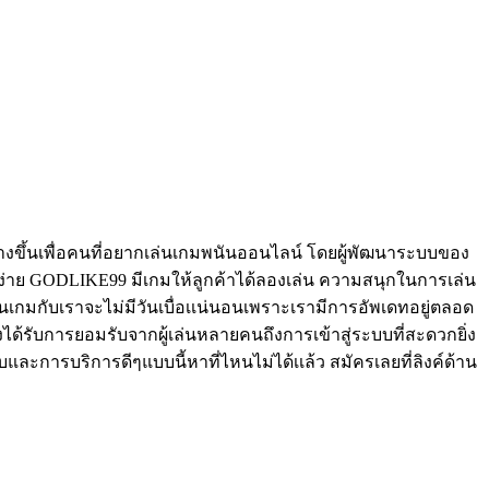
ร้างขึ้นเพื่อคนที่อยากเล่นเกมพนันออนไลน์ โดยผู้พัฒนาระบบของ
ยบง่าย GODLIKE99 มีเกมให้ลูกค้าได้ลองเล่น ความสนุกในการเล่น
นเกมกับเราจะไม่มีวันเบื่อเเน่นอนเพราะเรามีการอัพเดทอยู่ตลอด
ได้รับการยอมรับจากผู้เล่นหลายคนถึงการเข้าสู่ระบบที่สะดวกยิ่ง
บและการบริการดีๆแบบนี้หาที่ไหนไม่ได้เเล้ว สมัครเลยที่ลิงค์ด้าน