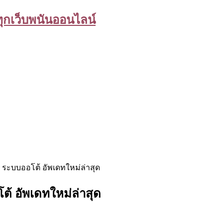
 ระบบออโต้ อัพเดทใหม่ล่าสุด
้ อัพเดทใหม่ล่าสุด