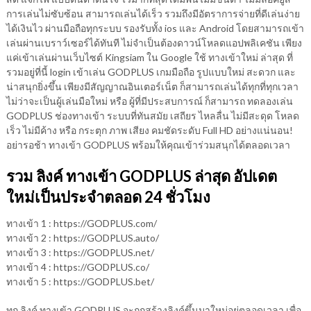
การเล่นไม่ซับซ้อน สามารถเล่นได้เร็ว รวมถึงมีอัตราการจ่ายที่ดีเล่นง่าย
ได้เงินไว ผ่านมือถือทุกระบบ รองรับทั้ง ios และ Android โดยสามารถเข้า
เล่นผ่านเบราว์เซอร์ได้ทันที ไม่จำเป็นต้องดาวน์โหลดแอปพลิเคชัน เพียง
แค่เข้าเล่นผ่านเว็บไซต์ Kingsiam ใน Google ใช้ ทางเข้าใหม่ ล่าสุด ที่
รวมอยู่ที่นี้ login เข้าเล่น GODPLUS เกมมือถือ รูปแบบใหม่ สะดวก และ
น่าสนุกยิ่งขึ้น เพียงมีสัญญาณอินเตอร์เน็ต ก็สามารถเล่นได้ทุกที่ทุกเวลา
ไม่ว่าจะเป็นผู้เล่นมือใหม่ หรือ ผู้ที่มีประสบการณ์ ก็สามารถ ทดลองเล่น
GODPLUS ช่องทางเข้า ระบบที่ทันสมัย เสถียร ไหลลื่น ไม่มีสะดุด โหลด
เร็ว ไม่มีค้าง หรือ กระตุก ภาพ เสียง คมชัดระดับ Full HD อย่างแน่นอน!
อย่ารอช้า ทางเข้า GODPLUS พร้อมให้คุณเข้าร่วมสนุกได้ตลอดเวลา
รวม ลิงค์ ทางเข้า GODPLUS ล่าสุด อัปเดต
ใหม่เป็นประจำตลอด 24 ชั่วโมง
ทางเข้า 1 : https://GODPLUS.com/
ทางเข้า 2 : https://GODPLUS.auto/
ทางเข้า 3 : https://GODPLUS.net/
ทางเข้า 4 : https://GODPLUS.co/
ทางเข้า 5 : https://GODPLUS.bet/
ทุก ลิงค์ ทางเข้า GODPLUS จะถูกสร้างลิงค์ขึ้นมาใหม่อยู่ตลอดเวลา เพื่อ