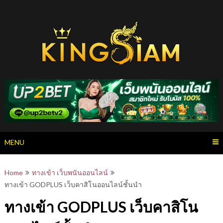
Skip
to
content
MENU
Home
ทางเข้า เว็บพนันออนไลน์
ทางเข้า GODPLUS เว็บคาสิโนออนไลน์ชั้นนำ
ทางเข้า GODPLUS เว็บคาสิโน