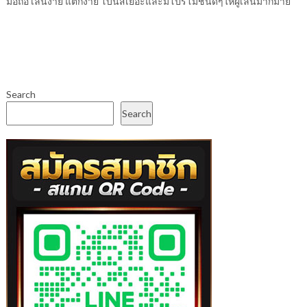
มือถือ เล่นง่าย แตกง่าย โบนัสเยอะและมีโปรโมชั่นดีๆให้ผู้เล่นมากมาย
Search
Search