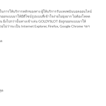
างในการให้บริการหลักของทาง ผู้ให้บริการรับแทงพนันบอลออนไลน์
อกแบบมาให้มีดีไซน์รูปแบบที่เข้าใจง่ายไม่ยุ่งยาก ไม่ต้องโหลด
มพัน ยิ่งไปกว่านั้นทางเข้าเล่น GOLDYSLOT ยังถูกออกแบบมาให้
ยไม่ว่าจะเป็น Internet Explorer, Firefox, Google Chrome ฯลฯ
ุด
สุด