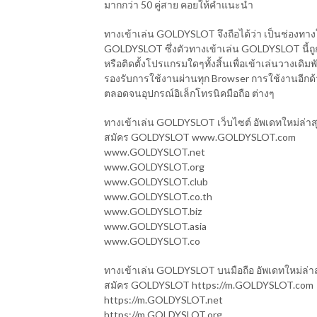
มากกว่า 50 คู่สาย คอยให้คำแนะนำ
ทางเข้าเล่น GOLDYSLOT จึงถือได้ว่า เป็นช่องท
GOLDYSLOT ซึ่งตัวทางเข้าเล่น GOLDYSLOT นี้ถูกอ
หรือติดตั้งโปรแกรมใดๆทั้งสิ้นเพื่อเข้าเล่นวางเดิ
รองรับการใช้งานผ่านทุก Browser การใช้งานอีกด้ว
ตลอดจนอุปกรณ์อิเล็กโทรนิคมือถือ ต่างๆ
ทางเข้าเล่น GOLDYSLOT เว็บไซต์ อัพเดทใหม่ล่าส
สมัคร GOLDYSLOT www.GOLDYSLOT.com
www.GOLDYSLOT.net
www.GOLDYSLOT.org
www.GOLDYSLOT.club
www.GOLDYSLOT.co.th
www.GOLDYSLOT.biz
www.GOLDYSLOT.asia
www.GOLDYSLOT.co
ทางเข้าเล่น GOLDYSLOT บนมือถือ อัพเดทใหม่ล่า
สมัคร GOLDYSLOT https://m.GOLDYSLOT.com
https://m.GOLDYSLOT.net
https://m.GOLDYSLOT.org