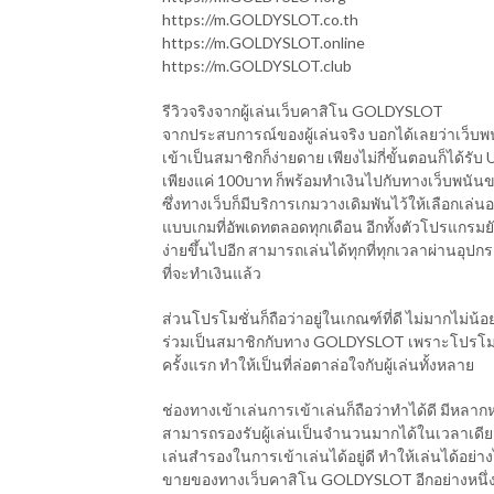
https://m.GOLDYSLOT.co.th
https://m.GOLDYSLOT.online
https://m.GOLDYSLOT.club
รีวิวจริงจากผู้เล่นเว็บคาสิโน GOLDYSLOT
จากประสบการณ์ของผู้เล่นจริง บอกได้เลยว่าเว็บพนั
เข้าเป็นสมาชิกก็ง่ายดาย เพียงไม่กี่ขั้นตอนก็ได้รั
เพียงแค่ 100บาท ก็พร้อมทำเงินไปกับทางเว็บพนัน
ซึ่งทางเว็บก็มีบริการเกมวางเดิมพันไว้ให้เลือกเล่
แบบเกมที่อัพเดทตลอดทุกเดือน อีกทั้งตัวโปรแกรม
ง่ายขึ้นไปอีก สามารถเล่นได้ทุกที่ทุกเวลาผ่านอุปก
ที่จะทำเงินแล้ว
ส่วนโปรโมชั่นก็ถือว่าอยู่ในเกณฑ์ที่ดี ไม่มากไม่น
ร่วมเป็นสมาชิกกับทาง GOLDYSLOT เพราะโปรโมชั
ครั้งแรก ทำให้เป็นที่ล่อตาล่อใจกับผู้เล่นทั้งหลาย
ช่องทางเข้าเล่นการเข้าเล่นก็ถือว่าทำได้ดี มีหลา
สามารถรองรับผู้เล่นเป็นจำนวนมากได้ในเวลาเดียวกั
เล่นสำรองในการเข้าเล่นได้อยู่ดี ทำให้เล่นได้อย่า
ขายของทางเว็บคาสิโน GOLDYSLOT อีกอย่างหนึ่งท