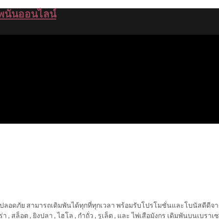
งปลอดภัย สามารถเดิมพันได้ทุกที่ทุกเวลา พร้อมรับโปรโมชั่นและโบนัสดีดีจา
็อต , ยิงปลา , ไฮโล , กำถั่ว , รูเล็ต , และ ไพ่เสือมังกร เดิมพันบนเบราเซอ