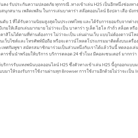
ินที่มั่นคง รับประกันความปลอดภัย ทุกกรณี .ทางเข้าเล่น H25 เป็นอีกหนึ่งช่อ
สนุกสนาน เพลิดเพลิน ในการเล่นบาคาร่า สล๊อตออนไลน์ ยิงปลา เสือ-มังกร รู
์ อันดับ 1 ที่ได้รับความนิยมสูงสุดในประเทศไทย และได้รับการยอมรับจากต่
กมให้เลือกเล่นมากมาย ไม่ว่าจะเป็น บาคาร่า รูเล็ต ไฮโล กำถั่ว สล็อต หรื
สิโนได้ตามที่ท่านต้องการ ไม่ว่าจะเป็น เล่นผ่านเว็บ แบบไม่ต้องดาวน์โหล
ั้งบนเว็บไซต์และโทรศัพท์มือถือ หรือจะดาวน์โหลดโปรแกรมมาติดตั้งบนเคร
ทศกัมพูชา สมัครสมาชิกมาร่วมเป็นส่วนหนึ่งกับเราได้แล้ววันนี้ ทดลองเล่
กธนาคารชั้นนำพร้อมให้บริการ บริการตลอด 24 ชั่วโมง มีคอลเซนเตอร์ มากกว่
ห้บริการรับแทงพนันบอลออนไลน์ H25 ซึ่งตัวทางเข้าเล่น H25 นี้ถูกออกแบบมาใ
ูกออกแบบมาให้รองรับการใช้งานผ่านทุก Browser การใช้งานอีกด้วยไม่ว่าจะเป็