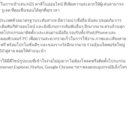
งทางในการเข้าเล่น H25 คาสิโนออนไลน์ ที่เพิ่มความสะดวกให้ผู้เล่นสามารถ
เลต ที่คุณชื่นชอบได้ทุกที่ทุกเวลา
างประเทศด้วยมาตรฐานระดับสากล มีความน่าเชื่อถือ มั่นคง ปลอดภัย การ
อ เดิมพันกีฬาออนไลน์ และยังมีเกมการเดิมพันอื่นๆ อีกมากมาย ครบถ้วนทุก
ดโปรแกรมมาติดตั้ง และเล่นผ่านมือถือ รองรับทั้ง iPad,iPhone และ
ื่องคอมพิวเตอร์ PC เพื่อความสะดวกรวดเร็วในการใช้งาน ภาพและเสียงสวย
นฟรี พร้อมโปรโมชั่นดีๆ และของรางวัลอีกมากมาย ร่วมลุ้นแจ็คพอร์ตใหญ่
า 50 คู่สาย คอยให้คำแนะนำ
ห้มีดีไซน์รูปแบบที่เข้าใจง่ายไม่ยุ่งยาก ไม่ต้องโหลดหรือติดตั้งโปรแกรม
น Internet Explorer, Firefox, Google Chrome ฯลฯ ตลอดจนอุปกรณ์อิเล็กโทร