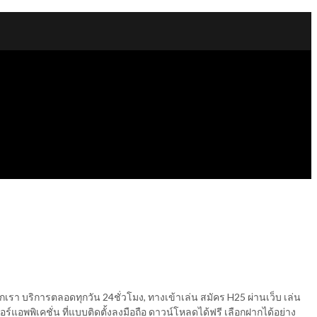
กเรา บริการตลอดทุกวัน 24ชั่วโมง, ทางเข้าเล่น สมัคร H25 ผ่านเว็บ เล่น
ร์แอพพิเคชั่น ที่แบบติดตั้งลงมือถือ ดาวน์โหลดได้ฟรี เลือกฝากได้อย่าง