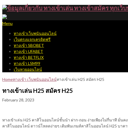
Skip
to
content
Menu
ทางเข้าเว็บพนันออนไลน์
เว็บตรงแจกเครดิตฟรี
ทางเข้า SBOBET
ทางเข้า UFABET
ทางเข้า BETFLIX
ทางเข้า LSM99
เว็บหวยออนไลน์
Home
ทางเข้า เว็บพนันออนไลน์
ทางเข้าเล่น H25 สมัคร H25
ทางเข้าเล่น H25 สมัคร H25
February 28, 2023
ทางเข้าเล่น H25 คาสิโนออนไลน์ชั้นนำ ฝาก-ถอน ง่ายเพียงไม่กี่นาที มั่นค
คาสิโนออนไลน์ ดาวน์โหลดง่ายๆ เดิมพันเกมส์คาสิโนออนไลน์ H25 บาคาร่า , สล