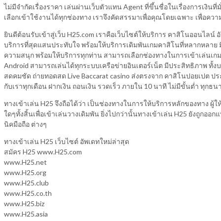
ไม่มีจำกัดเรื่องราคา เล่นผ่านเว็บตัวแทน Agent ที่ขึ้นชื่อในเรื่องการเง
เลือกเข้าใช้งานได้ทุกช่องทาง เราจึงคัดสรรมาเพื่อคุณโดยเฉพาะ เพื่อความ
ยินดีต้อนรับเข้าสู่เว็บ H25.com เราคือเว็บไซต์ให้บริการ คาสิโนออนไลน
บริการที่สุดแสนประทับใจ พร้อมให้บริการเดิมพันเกมคาสิโนที่หลากหลาย มีเ
ความสนุก พร้อมให้บริการทุกท่าน สามารถเลือกช่องทางในการเข้าเล่นเกมคา
Android สามารถเล่นได้ทุกระบบเครือข่ายอินเตอร์เน็ต มีประสิทธิภาพ ท
สดคมชัด ถ่ายทอดสด Live Baccarat casino ส่งตรงจาก คาสิโนปอยเปต ประเ
กับเราทุกเดือน ฝากเงิน ถอนเงิน รวดเร็ว ภายใน 10 นาที ไม่มีขั้นต่ำ ทุ
ทางเข้าเล่น H25 จึงถือได้ว่า เป็นช่องทางในการให้บริการหลักของทาง ผู้ใ
ใดๆทั้งสิ้นเพื่อเข้าเล่นวางเดิมพัน ยิ่งไปกว่านั้นทางเข้าเล่น H25 ยังถ
นิคมือถือ ต่างๆ
ทางเข้าเล่น H25 เว็บไซต์ อัพเดทใหม่ล่าสุด
สมัคร H25 www.H25.com
www.H25.net
www.H25.org
www.H25.club
www.H25.co.th
www.H25.biz
www.H25.asia