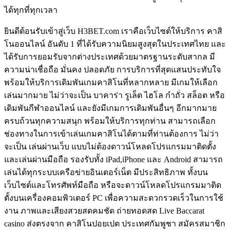
ได้ทุกที่ทุกเวลา
ยินดีต้อนรับเข้าสู่เว็บ H3BET.com เราคือเว็บไซต์ให้บริการ คาสิ
โนออนไลน์ อันดับ 1 ที่ได้รับความนิยมสูงสุดในประเทศไทย และ
ได้รับการยอมรับจากต่างประเทศด้วยมาตรฐานระดับสากล มี
ความน่าเชื่อถือ มั่นคง ปลอดภัย การบริการที่สุดแสนประทับใจ
พร้อมให้บริการเดิมพันเกมคาสิโนที่หลากหลาย มีเกมให้เลือก
เล่นมากมาย ไม่ว่าจะเป็น บาคาร่า รูเล็ต ไฮโล กำถั่ว สล็อต หรือ
เดิมพันกีฬาออนไลน์ และยังมีเกมการเดิมพันอื่นๆ อีกมากมาย
ครบถ้วนทุกความสนุก พร้อมให้บริการทุกท่าน สามารถเลือก
ช่องทางในการเข้าเล่นเกมคาสิโนได้ตามที่ท่านต้องการ ไม่ว่า
จะเป็น เล่นผ่านเว็บ แบบไม่ต้องดาวน์โหลดโปรแกรมมาติดตั้ง
และเล่นผ่านมือถือ รองรับทั้ง iPad,iPhone และ Android สามารถ
เล่นได้ทุกระบบเครือข่ายอินเตอร์เน็ต มีประสิทธิภาพ ทั้งบน
เว็บไซต์และโทรศัพท์มือถือ หรือจะดาวน์โหลดโปรแกรมมาติด
ตั้งบนเครื่องคอมพิวเตอร์ PC เพื่อความสะดวกรวดเร็วในการใช้
งาน ภาพและเสียงสวยสดคมชัด ถ่ายทอดสด Live Baccarat
casino ส่งตรงจาก คาสิโนปอยเปต ประเทศกัมพูชา สมัครสมาชิก