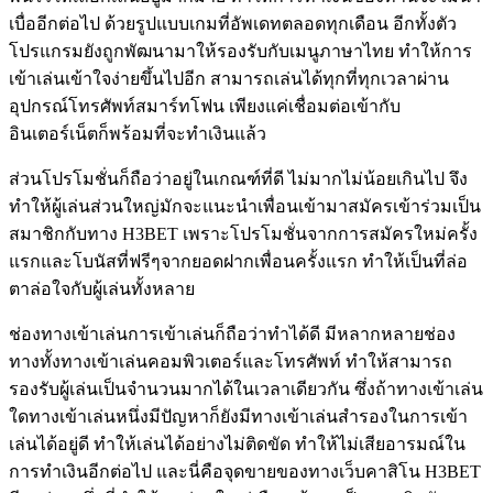
เบื่ออีกต่อไป ด้วยรูปแบบเกมที่อัพเดทตลอดทุกเดือน อีกทั้งตัว
โปรแกรมยังถูกพัฒนามาให้รองรับกับเมนูภาษาไทย ทำให้การ
เข้าเล่นเข้าใจง่ายขึ้นไปอีก สามารถเล่นได้ทุกที่ทุกเวลาผ่าน
อุปกรณ์โทรศัพท์สมาร์ทโฟน เพียงแค่เชื่อมต่อเข้ากับ
อินเตอร์เน็ตก็พร้อมที่จะทำเงินแล้ว
ส่วนโปรโมชั่นก็ถือว่าอยู่ในเกณฑ์ที่ดี ไม่มากไม่น้อยเกินไป จึง
ทำให้ผู้เล่นส่วนใหญ่มักจะแนะนำเพื่อนเข้ามาสมัครเข้าร่วมเป็น
สมาชิกกับทาง H3BET เพราะโปรโมชั่นจากการสมัครใหม่ครั้ง
แรกและโบนัสที่ฟรีๆจากยอดฝากเพื่อนครั้งแรก ทำให้เป็นที่ล่อ
ตาล่อใจกับผู้เล่นทั้งหลาย
ช่องทางเข้าเล่นการเข้าเล่นก็ถือว่าทำได้ดี มีหลากหลายช่อง
ทางทั้งทางเข้าเล่นคอมพิวเตอร์และโทรศัพท์ ทำให้สามารถ
รองรับผู้เล่นเป็นจำนวนมากได้ในเวลาเดียวกัน ซึ่งถ้าทางเข้าเล่น
ใดทางเข้าเล่นหนึ่งมีปัญหาก็ยังมีทางเข้าเล่นสำรองในการเข้า
เล่นได้อยู่ดี ทำให้เล่นได้อย่างไม่ติดขัด ทำให้ไม่เสียอารมณ์ใน
การทำเงินอีกต่อไป และนี่คือจุดขายของทางเว็บคาสิโน H3BET