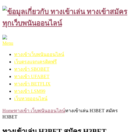
Skip
to
content
Menu
ทางเข้าเว็บพนันออนไลน์
เว็บตรงแจกเครดิตฟรี
ทางเข้า SBOBET
ทางเข้า UFABET
ทางเข้า BETFLIX
ทางเข้า LSM99
เว็บหวยออนไลน์
Home
ทางเข้า เว็บพนันออนไลน์
ทางเข้าเล่น H3BET สมัคร
H3BET
ทางเข้าเล่น H3BET สมัคร H3BET