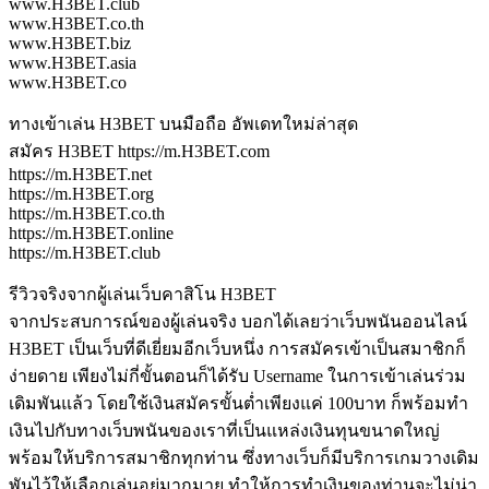
www.H3BET.club
www.H3BET.co.th
www.H3BET.biz
www.H3BET.asia
www.H3BET.co
ทางเข้าเล่น H3BET บนมือถือ อัพเดทใหม่ล่าสุด
สมัคร H3BET https://m.H3BET.com
https://m.H3BET.net
https://m.H3BET.org
https://m.H3BET.co.th
https://m.H3BET.online
https://m.H3BET.club
รีวิวจริงจากผู้เล่นเว็บคาสิโน H3BET
จากประสบการณ์ของผู้เล่นจริง บอกได้เลยว่าเว็บพนันออนไลน์
H3BET เป็นเว็บที่ดีเยี่ยมอีกเว็บหนึ่ง การสมัครเข้าเป็นสมาชิกก็
ง่ายดาย เพียงไม่กี่ขั้นตอนก็ได้รับ Username ในการเข้าเล่นร่วม
เดิมพันแล้ว โดยใช้เงินสมัครขั้นต่ำเพียงแค่ 100บาท ก็พร้อมทำ
เงินไปกับทางเว็บพนันของเราที่เป็นแหล่งเงินทุนขนาดใหญ่
พร้อมให้บริการสมาชิกทุกท่าน ซึ่งทางเว็บก็มีบริการเกมวางเดิม
พันไว้ให้เลือกเล่นอยู่มากมาย ทำให้การทำเงินของท่านจะไม่น่า