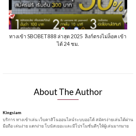
ทางเข้า SBOBET888 ล่าสุด 2025 ลิงก์ตรงไม่ล็อค เข้า
ได้ 24 ชม.
About The Author
Kingsiam
บริการ ทางเข้าเล่น เว็บคาสิโนออนไลน์ระบบออโต้ สมัครง่ายเล่นได้ผ่าน
มือถือ เล่นง่าย แตกง่าย โบนัสเยอะและมีโปรโมชั่นดีๆให้ผู้เล่นมากมาย