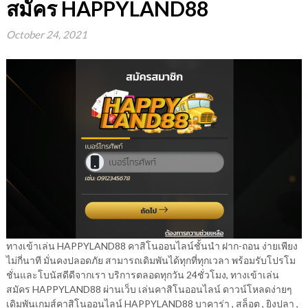
สมัคร HAPPYLAND88
October 24, 2021
ทางเข้าเล่น HAPPYLAND88 คาสิโนออนไลน์ชั้นนำ ฝาก-ถอน ง่ายเพียง
ไม่กี่นาที มั่นคงปลอดภัย สามารถเดิมพันได้ทุกที่ทุกเวลา พร้อมรับโปรโม
ชั่นและโบนัสดีดีจากเรา บริการตลอดทุกวัน 24ชั่วโมง, ทางเข้าเล่น
สมัคร HAPPYLAND88 ผ่านเว็บ เล่นคาสิโนออนไลน์ ดาวน์โหลดง่ายๆ
เดิมพันเกมส์คาสิโนออนไลน์ HAPPYLAND88 บาคาร่า , สล็อต , ยิงปลา ,