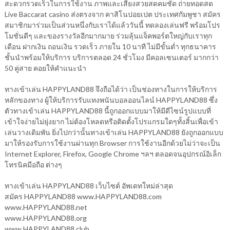
สะดวกรวดเร็วในการใช้งาน ภาพและเสียงสวยสดคมชัด ถ่ายทอดสด
Live Baccarat casino ส่งตรงจาก คาสิโนปอยเปต ประเทศกัมพูชา สมัคร
สมาชิกมาร่วมเป็นส่วนหนึ่งกับเราได้แล้ววันนี้ ทดลองเล่นฟรี พร้อมโปร
โมชั่นดีๆ และของรางวัลอีกมากมาย ร่วมลุ้นแจ็คพอร์ตใหญ่กับเราทุก
เดือน ฝากเงิน ถอนเงิน รวดเร็ว ภายใน 10 นาที ไม่มีขั้นต่ำ ทุกธนาคาร
ชั้นนำพร้อมให้บริการ บริการตลอด 24 ชั่วโมง มีคอลเซนเตอร์ มากกว่า
50 คู่สาย คอยให้คำแนะนำ
ทางเข้าเล่น HAPPYLAND88 จึงถือได้ว่า เป็นช่องทางในการให้บริการ
หลักของทาง ผู้ให้บริการรับแทงพนันบอลออนไลน์ HAPPYLAND88 ซึ่ง
ตัวทางเข้าเล่น HAPPYLAND88 นี้ถูกออกแบบมาให้มีดีไซน์รูปแบบที่
เข้าใจง่ายไม่ยุ่งยาก ไม่ต้องโหลดหรือติดตั้งโปรแกรมใดๆทั้งสิ้นเพื่อเข้า
เล่นวางเดิมพัน ยิ่งไปกว่านั้นทางเข้าเล่น HAPPYLAND88 ยังถูกออกแบบ
มาให้รองรับการใช้งานผ่านทุก Browser การใช้งานอีกด้วยไม่ว่าจะเป็น
Internet Explorer, Firefox, Google Chrome ฯลฯ ตลอดจนอุปกรณ์อิเล็ก
โทรนิคมือถือ ต่างๆ
ทางเข้าเล่น HAPPYLAND88 เว็บไซต์ อัพเดทใหม่ล่าสุด
สมัคร HAPPYLAND88 www.HAPPYLAND88.com
www.HAPPYLAND88.net
www.HAPPYLAND88.org
www.HAPPYLAND88.club