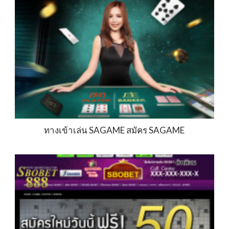
ทางเข้าเล่น SAGAME สมัคร SAGAME