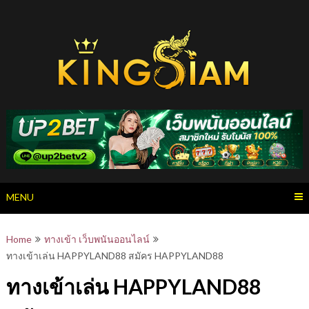
Skip
to
content
MENU
Home
ทางเข้า เว็บพนันออนไลน์
ทางเข้าเล่น HAPPYLAND88 สมัคร HAPPYLAND88
ทางเข้าเล่น HAPPYLAND88