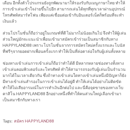
เดือน อีกทั้งตัวโปรแกรมยังถูกพัฒนามาให้รองรับกับเมนูภาษาไทย ทำให้
การเข้าเล่นเข้าใจง่ายขึ้นไปอีก สามารถเล่นได้ทุกที่ทุกเวลาผ่านอุปกรณ์
โทรศัพท์สมาร์ทโฟน เพียงแค่เชื่อมต่อเข้ากับอินเตอร์เน็ตก็พร้อมที่จะทำ
เงินแล้ว
ส่วนโปรโมชั่นก็ถือว่าอยู่ในเกณฑ์ที่ดี ไม่มากไม่น้อยเกินไป จึงทำให้ผู้เล่น
ส่วนใหญ่มักจะแนะนำเพื่อนเข้ามาสมัครเข้าร่วมเป็นสมาชิกกับทาง
HAPPYLAND88 เพราะโปรโมชั่นจากการสมัครใหม่ครั้งแรกและโบนัส
ที่ฟรีๆจากยอดฝากเพื่อนครั้งแรก ทำให้เป็นที่ล่อตาล่อใจกับผู้เล่นทั้งหลาย
ช่องทางเข้าเล่นการเข้าเล่นก็ถือว่าทำได้ดี มีหลากหลายช่องทางทั้งทาง
เข้าเล่นคอมพิวเตอร์และโทรศัพท์ ทำให้สามารถรองรับผู้เล่นเป็นจำนวน
มากได้ในเวลาเดียวกัน ซึ่งถ้าทางเข้าเล่นใดทางเข้าเล่นหนึ่งมีปัญหาก็ยัง
มีทางเข้าเล่นสำรองในการเข้าเล่นได้อยู่ดี ทำให้เล่นได้อย่างไม่ติดขัด
ทำให้ไม่เสียอารมณ์ในการทำเงินอีกต่อไป และนี่คือจุดขายของทางเว็บ
คาสิโน HAPPYLAND88 อีกอย่างหนึ่งที่ทำให้คนส่วนใหญ่เลือกเข้ามา
เป็นสมาชิกกับทางเรา
Tags:
สมัคร HAPPYLAND88