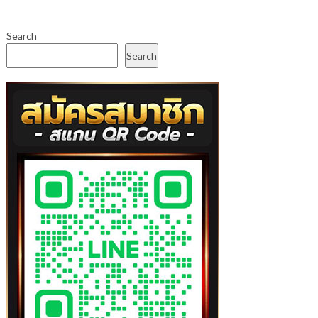
Search
Search