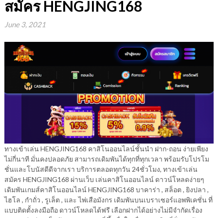
สมัคร HENGJING168
June 3, 2021
ทางเข้าเล่น HENGJING168 คาสิโนออนไลน์ชั้นนำ ฝาก-ถอน ง่ายเพียง
ไม่กี่นาที มั่นคงปลอดภัย สามารถเดิมพันได้ทุกที่ทุกเวลา พร้อมรับโปรโม
ชั่นและโบนัสดีดีจากเรา บริการตลอดทุกวัน 24ชั่วโมง, ทางเข้าเล่น
สมัคร HENGJING168 ผ่านเว็บ เล่นคาสิโนออนไลน์ ดาวน์โหลดง่ายๆ
เดิมพันเกมส์คาสิโนออนไลน์ HENGJING168 บาคาร่า , สล็อต , ยิงปลา ,
ไฮโล , กำถั่ว , รูเล็ต , และ ไพ่เสือมังกร เดิมพันบนเบราเซอร์แอพพิเคชั่น ที่
แบบติดตั้งลงมือถือ ดาวน์โหลดได้ฟรี เลือกฝากได้อย่างไม่มีจำกัดเรื่อง