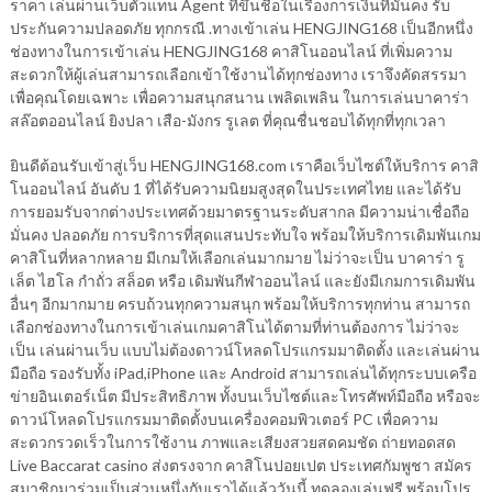
ราคา เล่นผ่านเว็บตัวแทน Agent ที่ขึ้นชื่อในเรื่องการเงินที่มั่นคง รับ
ประกันความปลอดภัย ทุกกรณี .ทางเข้าเล่น HENGJING168 เป็นอีกหนึ่ง
ช่องทางในการเข้าเล่น HENGJING168 คาสิโนออนไลน์ ที่เพิ่มความ
สะดวกให้ผู้เล่นสามารถเลือกเข้าใช้งานได้ทุกช่องทาง เราจึงคัดสรรมา
เพื่อคุณโดยเฉพาะ เพื่อความสนุกสนาน เพลิดเพลิน ในการเล่นบาคาร่า
สล๊อตออนไลน์ ยิงปลา เสือ-มังกร รูเลต ที่คุณชื่นชอบได้ทุกที่ทุกเวลา
ยินดีต้อนรับเข้าสู่เว็บ HENGJING168.com เราคือเว็บไซต์ให้บริการ คาสิ
โนออนไลน์ อันดับ 1 ที่ได้รับความนิยมสูงสุดในประเทศไทย และได้รับ
การยอมรับจากต่างประเทศด้วยมาตรฐานระดับสากล มีความน่าเชื่อถือ
มั่นคง ปลอดภัย การบริการที่สุดแสนประทับใจ พร้อมให้บริการเดิมพันเกม
คาสิโนที่หลากหลาย มีเกมให้เลือกเล่นมากมาย ไม่ว่าจะเป็น บาคาร่า รู
เล็ต ไฮโล กำถั่ว สล็อต หรือ เดิมพันกีฬาออนไลน์ และยังมีเกมการเดิมพัน
อื่นๆ อีกมากมาย ครบถ้วนทุกความสนุก พร้อมให้บริการทุกท่าน สามารถ
เลือกช่องทางในการเข้าเล่นเกมคาสิโนได้ตามที่ท่านต้องการ ไม่ว่าจะ
เป็น เล่นผ่านเว็บ แบบไม่ต้องดาวน์โหลดโปรแกรมมาติดตั้ง และเล่นผ่าน
มือถือ รองรับทั้ง iPad,iPhone และ Android สามารถเล่นได้ทุกระบบเครือ
ข่ายอินเตอร์เน็ต มีประสิทธิภาพ ทั้งบนเว็บไซต์และโทรศัพท์มือถือ หรือจะ
ดาวน์โหลดโปรแกรมมาติดตั้งบนเครื่องคอมพิวเตอร์ PC เพื่อความ
สะดวกรวดเร็วในการใช้งาน ภาพและเสียงสวยสดคมชัด ถ่ายทอดสด
Live Baccarat casino ส่งตรงจาก คาสิโนปอยเปต ประเทศกัมพูชา สมัคร
สมาชิกมาร่วมเป็นส่วนหนึ่งกับเราได้แล้ววันนี้ ทดลองเล่นฟรี พร้อมโปร