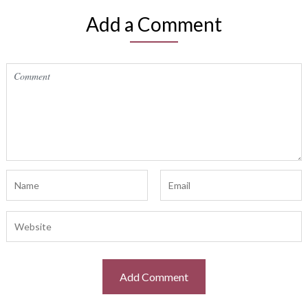
Add a Comment