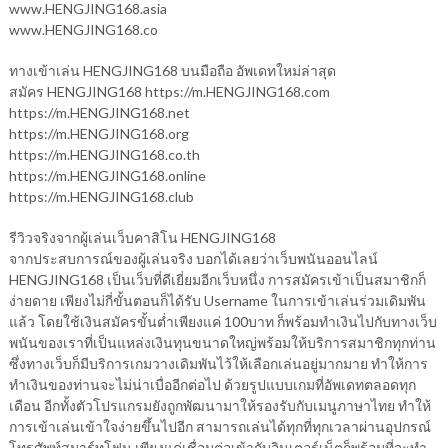
www.HENGJING168.asia
www.HENGJING168.co
ทางเข้าเล่น HENGJING168 บนมือถือ อัพเดทใหม่ล่าสุด
สมัคร HENGJING168 https://m.HENGJING168.com
https://m.HENGJING168.net
https://m.HENGJING168.org
https://m.HENGJING168.co.th
https://m.HENGJING168.online
https://m.HENGJING168.club
รีวิวจริงจากผู้เล่นเว็บคาสิโน HENGJING168
จากประสบการณ์ของผู้เล่นจริง บอกได้เลยว่าเว็บพนันออนไลน์
HENGJING168 เป็นเว็บที่ดีเยี่ยมอีกเว็บหนึ่ง การสมัครเข้าเป็นสมาชิกก็
ง่ายดาย เพียงไม่กี่ขั้นตอนก็ได้รับ Username ในการเข้าเล่นร่วมเดิมพัน
แล้ว โดยใช้เงินสมัครขั้นต่ำเพียงแค่ 100บาท ก็พร้อมทำเงินไปกับทางเว็บ
พนันของเราที่เป็นแหล่งเงินทุนขนาดใหญ่พร้อมให้บริการสมาชิกทุกท่าน
ซึ่งทางเว็บก็มีบริการเกมวางเดิมพันไว้ให้เลือกเล่นอยู่มากมาย ทำให้การ
ทำเงินของท่านจะไม่น่าเบื่ออีกต่อไป ด้วยรูปแบบเกมที่อัพเดทตลอดทุก
เดือน อีกทั้งตัวโปรแกรมยังถูกพัฒนามาให้รองรับกับเมนูภาษาไทย ทำให้
การเข้าเล่นเข้าใจง่ายขึ้นไปอีก สามารถเล่นได้ทุกที่ทุกเวลาผ่านอุปกรณ์
โทรศัพท์สมาร์ทโฟน เพียงแค่เชื่อมต่อเข้ากับอินเตอร์เน็ตก็พร้อมที่จะทำ