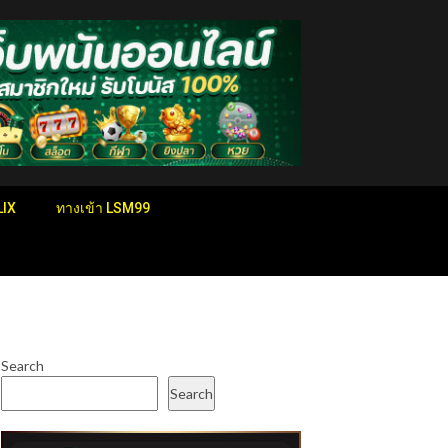
LIX
ทางเข้า LSM99
Search
Search