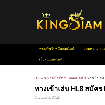
Skip
to
content
ทางเข้าเว็บพนันออนไลน์
เว็บตรงแจกเคร
เว็บหวยออนไลน์
Home
ทางเข้า เว็บพนันออนไลน์
ทางเข้าเล่น
ทางเข้าเล่น HL8 สมัคร
October 8, 2020