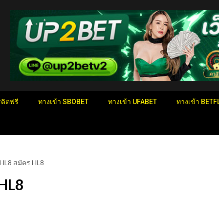
ดิตฟรี
ทางเข้า SBOBET
ทางเข้า UFABET
ทางเข้า BETF
 HL8 สมัคร HL8
 HL8