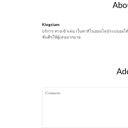
Abo
Kingsiam
บริการ ทางเข้าเล่น เว็บคาสิโนออนไลน์ระบบออโต้ 
ชั่นดีๆให้ผู้เล่นมากมาย
Ad