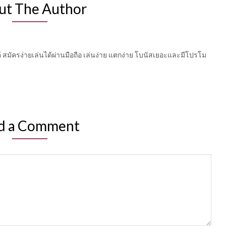
ut The Author
สมัครง่ายเล่นได้ผ่านมือถือ เล่นง่าย แตกง่าย โบนัสเยอะและมีโปรโม
d a Comment